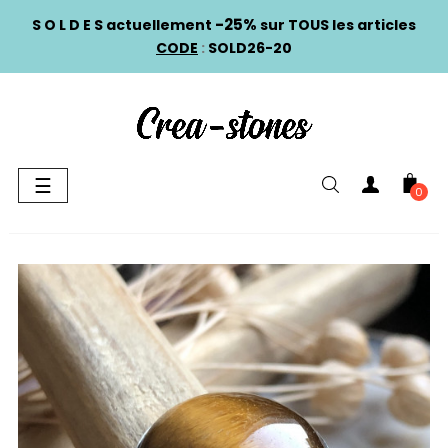
-25%
S O L D E S actuellement
sur TOUS les articles
CODE
:
SOLD26-20
Basculer
☰
0
la
navigation