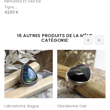
Hématite Et Oeil De
Tigre,...
42,00 €
16 AUTRES PRODUITS DE LA MÊME
CATÉGORIE:
‹
›
Labradorite, Bague
Obsidienne Oeil