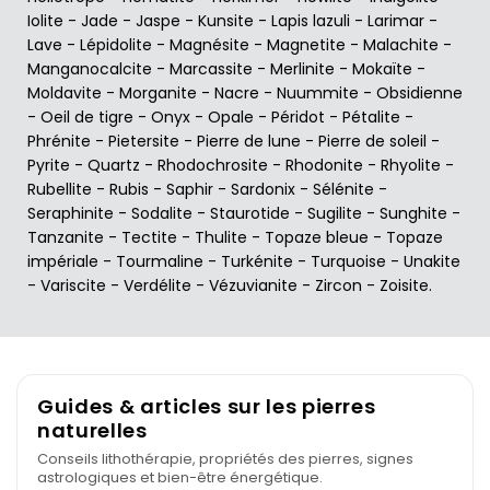
Iolite
-
Jade
-
Jaspe
-
Kunsite
-
Lapis lazuli
-
Larimar
-
Lave
-
Lépidolite
-
Magnésite
-
Magnetite
-
Malachite
-
Manganocalcite
-
Marcassite
-
Merlinite
-
Mokaïte
-
Moldavite
-
Morganite
-
Nacre
-
Nuummite
-
Obsidienne
-
Oeil de tigre
-
Onyx
-
Opale
-
Péridot
-
Pétalite
-
Phrénite
-
Pietersite
-
Pierre de lune
-
Pierre de soleil
-
Pyrite
-
Quartz
-
Rhodochrosite
-
Rhodonite
-
Rhyolite
-
Rubellite
-
Rubis
-
Saphir
-
Sardonix
-
Sélénite
-
Seraphinite
-
Sodalite
-
Staurotide
-
Sugilite
-
Sunghite
-
Tanzanite
-
Tectite
-
Thulite
-
Topaze bleue
-
Topaze
impériale
-
Tourmaline
-
Turkénite
-
Turquoise
-
Unakite
-
Variscite
-
Verdélite
-
Vézuvianite
-
Zircon
-
Zoisite
.
Guides & articles sur les pierres
naturelles
Conseils lithothérapie, propriétés des pierres, signes
astrologiques et bien-être énergétique.