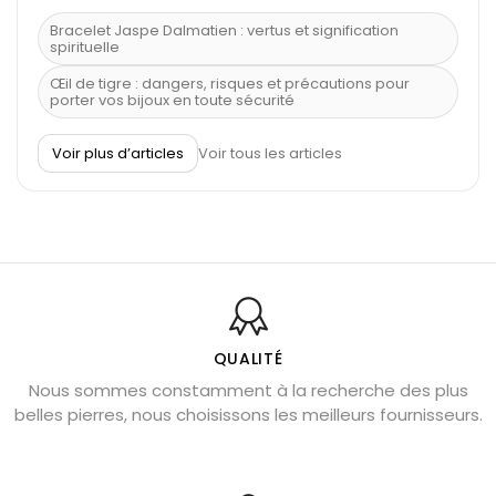
Bracelet Jaspe Dalmatien : vertus et signification
spirituelle
Œil de tigre : dangers, risques et précautions pour
porter vos bijoux en toute sécurité
À quel poignet porter un bracelet de pierre
Voir plus d’articles
Voir tous les articles
Découvrez le scorpion et ses pierres
Pierre du Sagittaire : pierre porte-bonheur
Balance : traits de caractère et pierres
Pierres naturelles de la communication
Bienfaits de la sélénite – pierre des anges
L’améthyste est-elle faite pour moi ?
QUALITÉ
Nous sommes constamment à la recherche des plus
Chrysocolle : pierre apaisante
belles pierres, nous choisissons les meilleurs fournisseurs.
Obsidienne dorée : vertus et signification
11 pierres semi-précieuses bleues