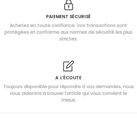
Véritable citrine naturelle non chauffée
Où placer la citrine dans la maison
PAIEMENT SÉCURISÉ
Pierre de lave : propriétés et bienfaits
Achetez en toute confiance. Vos transactions sont
protégées et conforme aux normes de sécurité les plus
Cornaline : propriétés magiques
strictes.
Capricorne : quelles pierres choisir
Quartz rose : douceur et apaisement
Shungite : purification et protection
Bagues en labradorite argent 925
A L'ÉCOUTE
Tourmaline noire : danger et vertus
Toujours disponible pour répondre à vos demandes, nous
Lapis lazuli : propriétés et précautions
vous aiderons à trouver l'article qui vous convient le
mieux.
Citrine : propriétés magiques
Aigue-marine : propriétés et couleurs
Pierres de souci et anxiété
Pierres pour la confiance en soi