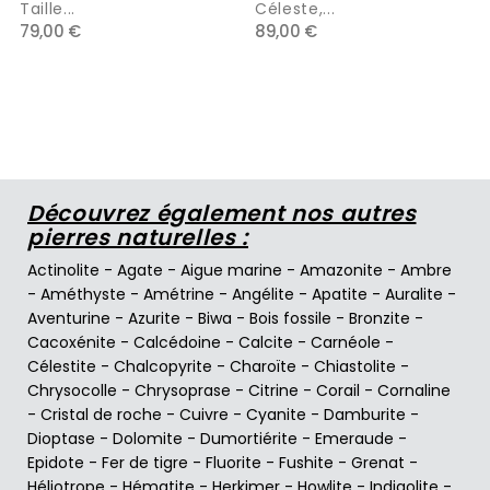
Taille...
Céleste,...
79,00 €
89,00 €
Découvrez également nos autres
pierres naturelles :
Actinolite
-
Agate
-
Aigue marine
-
Amazonite
-
Ambre
-
Améthyste
-
Amétrine
-
Angélite
-
Apatite
-
Auralite
-
Aventurine
-
Azurite
-
Biwa
-
Bois fossile
-
Bronzite
-
Cacoxénite
-
Calcédoine
-
Calcite
-
Carnéole
-
Célestite
-
Chalcopyrite
-
Charoïte
-
Chiastolite
-
Chrysocolle
-
Chrysoprase
-
Citrine
-
Corail
-
Cornaline
-
Cristal de roche
-
Cuivre
-
Cyanite
-
Damburite
-
Dioptase
-
Dolomite
-
Dumortiérite
-
Emeraude
-
Epidote
-
Fer de tigre
-
Fluorite
-
Fushite
-
Grenat
-
Héliotrope
-
Hématite
-
Herkimer
-
Howlite
-
Indigolite
-