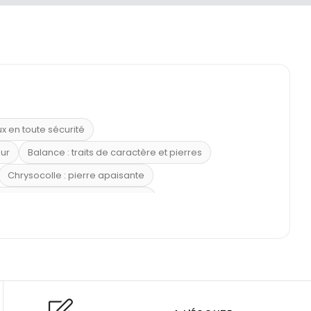
ux en toute sécurité
eur
Balance : traits de caractère et pierres
Chrysocolle : pierre apaisante
 placer la citrine dans la maison
e : douceur et apaisement
: propriétés et précautions
Citrine : propriétés magiques
l’amour
Dormir avec l’œil de tigre ?
Dormir avec des pierres