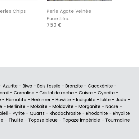
Perles Chips
Perle Agate Veinée
Hematit
2,20 €
Facettée...
7,50 €
-
Azurite
-
Biwa
-
Bois fossile
-
Bronzite
-
Cacoxénite
-
orail
-
Cornaline
-
Cristal de roche
-
Cuivre
-
Cyanite
-
e
-
Hématite
-
Herkimer
-
Howlite
-
Indigolite
-
Iolite
-
Jade
-
e
-
Merlinite
-
Mokaïte
-
Moldavite
-
Morganite
-
Nacre
-
oleil
-
Pyrite
-
Quartz
-
Rhodochrosite
-
Rhodonite
-
Rhyolite
te
-
Thulite
-
Topaze bleue
-
Topaze impériale
-
Tourmaline