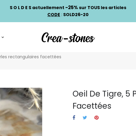
-25%
S O L D E S actuellement
sur TOUS les articles
CODE
:
SOLD26-20
erles rectangulaires facettées
Oeil De Tigre, 5
Facettées