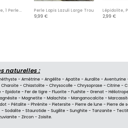
, 1 Perle...
Perle Lapis Lazuli Large Trou
Lépidolite, 
9,99 €
2,99 €
 naturelles :
éthyste
-
Amétrine
-
Angélite
-
Apatite
-
Auralite
-
Aventurine
-
Charoïte
-
Chiastolite
-
Chrysocolle
-
Chrysoprase
-
Citrine
-
C
e
-
Epidote
-
Fer de tigre
-
Fluorite
-
Fushite
-
Grenat
-
Héliotrop
agnésite
-
Magnetite
-
Malachite
-
Manganocalcite
-
Marcassit
idot
-
Pétalite
-
Phrénite
-
Pietersite
-
Pierre de lune
-
Pierre de s
e
-
Sodalite
-
Staurotide
-
Sugilite
-
Sunghite
-
Tanzanite
-
Tecti
zuvianite
-
Zircon
-
Zoisite
.