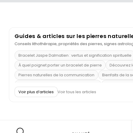
Guides & articles sur les pierres naturell
Conseils lithothérapie, propriétés des pierres, signes astrol
Bracelet Jaspe Dalmatien : vertus et signification spirituelle
À quel poignet porter un bracelet de pierre
Découvrez l
Pierres naturelles de la communication
Bienfaits de la 
Obsidienne dorée : vertus et signification
11 pierres se
Voir plus d’articles
Voir tous les articles
Pierre de lave : propriétés et bienfaits
Cornaline : prop
Shungite : purification et protection
Bagues en labradori
Aigue-marine : propriétés et couleurs
Pierres de souci 
Bracelets anti-stress en pierre
Pierre de lune : bienfaits