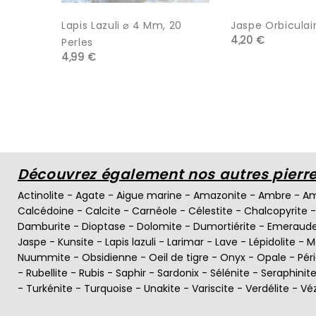
Lapis Lazuli ⌀ 4 Mm, 20
Jaspe Orbiculaire
4,20 €
Perles
4,99 €
Découvrez également nos autres pierres
Actinolite
-
Agate
-
Aigue marine
-
Amazonite
-
Ambre
-
Am
Calcédoine
-
Calcite
-
Carnéole
-
Célestite
-
Chalcopyrite
Damburite
-
Dioptase
-
Dolomite
-
Dumortiérite
-
Emeraud
Jaspe
-
Kunsite
-
Lapis lazuli
-
Larimar
-
Lave
-
Lépidolite
-
M
Nuummite
-
Obsidienne
-
Oeil de tigre
-
Onyx
-
Opale
-
Pér
-
Rubellite
-
Rubis
-
Saphir
-
Sardonix
-
Sélénite
-
Seraphinit
-
Turkénite
-
Turquoise
-
Unakite
-
Variscite
-
Verdélite
-
Vé