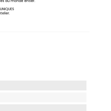
les du monde entier.
 UNIQUES
elier.