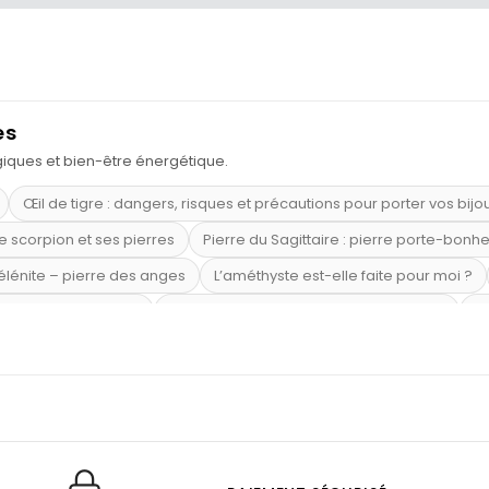
es
ogiques et bien-être énergétique.
Œil de tigre : dangers, risques et précautions pour porter vos bijo
e scorpion et ses pierres
Pierre du Sagittaire : pierre porte-bonh
sélénite – pierre des anges
L’améthyste est-elle faite pour moi ?
mi-précieuses bleues
Véritable citrine naturelle non chauffée
Où
riétés magiques
Capricorne : quelles pierres choisir
Quartz ros
te argent 925
Tourmaline noire : danger et vertus
Lapis lazuli 
et anxiété
Pierres pour la confiance en soi
Pierres pour attirer 
Labradorite : pouvoirs et effets
Pierres de naissance par mois