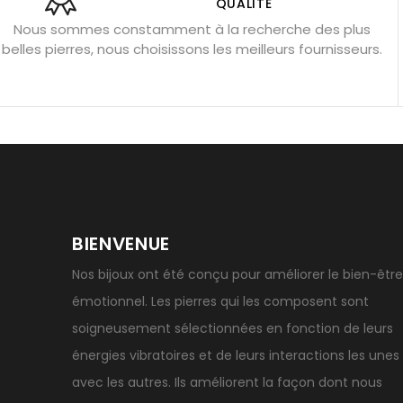
Obsidienne noire : danger ?
Guide des pierres de prote
QUALITÉ
Nous sommes constamment à la recherche des plus
Pierres pour les examens
Pierres anti-déprime
Mieu
belles pierres, nous choisissons les meilleurs fournisseurs.
Porter l’œil de tigre
Ouvrir les chakras
Géode d’amét
BIENVENUE
Nos bijoux ont été conçu pour améliorer le bien-être
émotionnel. Les pierres qui les composent sont
soigneusement sélectionnées en fonction de leurs
énergies vibratoires et de leurs interactions les unes
avec les autres. Ils améliorent la façon dont nous