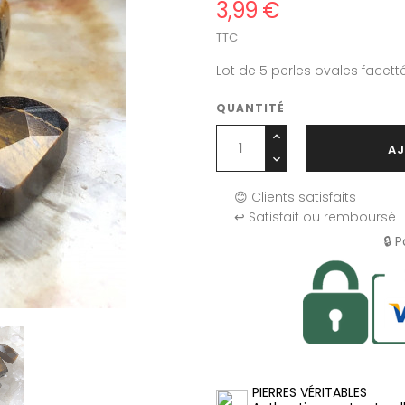
3,99 €
TTC
Lot de 5 perles ovales facetté
QUANTITÉ
AJ
😊 Clients satisfaits
↩️ Satisfait ou remboursé
🔒 
PIERRES VÉRITABLES