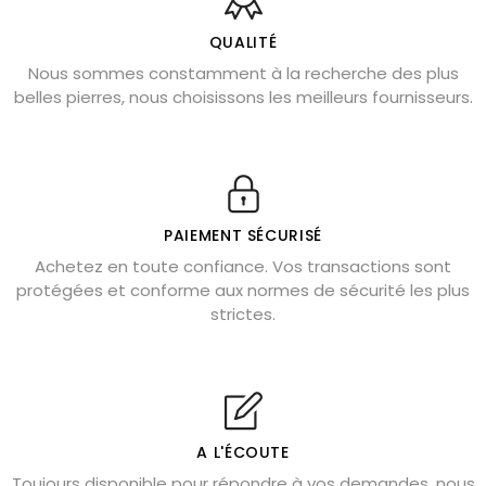
Bienfaits de la sélénite – pierre des anges
L’améthyste est-elle faite pour moi ?
QUALITÉ
Nous sommes constamment à la recherche des plus
Chrysocolle : pierre apaisante
belles pierres, nous choisissons les meilleurs fournisseurs.
Obsidienne dorée : vertus et signification
11 pierres semi-précieuses bleues
Véritable citrine naturelle non chauffée
Où placer la citrine dans la maison
PAIEMENT SÉCURISÉ
Pierre de lave : propriétés et bienfaits
Achetez en toute confiance. Vos transactions sont
protégées et conforme aux normes de sécurité les plus
Cornaline : propriétés magiques
strictes.
Capricorne : quelles pierres choisir
Quartz rose : douceur et apaisement
Shungite : purification et protection
Bagues en labradorite argent 925
A L'ÉCOUTE
Tourmaline noire : danger et vertus
Toujours disponible pour répondre à vos demandes, nous