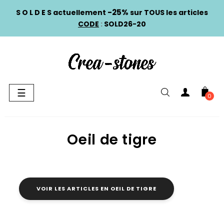
-25%
S O L D E S actuellement
sur TOUS les articles
CODE
:
SOLD26-20
Basculer
☰
0
la
navigation
Oeil de tigre
VOIR LES ARTICLES EN OEIL DE TIGRE