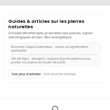
Guides & articles sur les pierres
naturelles
Conseils lithothérapie, propriétés des pierres, signes
astrologiques et bien-être énergétique.
Bracelet Jaspe Dalmatien : vertus et signification
spirituelle
Œil de tigre : dangers, risques et précautions pour
porter vos bijoux en toute sécurité
À quel poignet porter un bracelet de pierre
Voir plus d’articles
Voir tous les articles
Découvrez le scorpion et ses pierres
Pierre du Sagittaire : pierre porte-bonheur
Balance : traits de caractère et pierres
Pierres naturelles de la communication