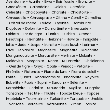
Aventurine
-
Azurite
-
Biwa
-
Bois fossile
-
Bronzite
-
Cacoxénite
-
Calcédoine
-
Calcite
-
Carnéole
-
Célestite
-
Chalcopyrite
-
Charoïte
-
Chiastolite
-
Chrysocolle
-
Chrysoprase
-
Citrine
-
Corail
-
Cornaline
-
Cristal de roche
-
Cuivre
-
Cyanite
-
Damburite
-
Dioptase
-
Dolomite
-
Dumortiérite
-
Emeraude
-
Epidote
-
Fer de tigre
-
Fluorite
-
Fushite
-
Grenat
-
Héliotrope
-
Hématite
-
Herkimer
-
Howlite
-
Indigolite
-
Iolite
-
Jade
-
Jaspe
-
Kunsite
-
Lapis lazuli
-
Larimar
-
Lave
-
Lépidolite
-
Magnésite
-
Magnetite
-
Malachite
-
Manganocalcite
-
Marcassite
-
Merlinite
-
Mokaïte
-
Moldavite
-
Morganite
-
Nacre
-
Nuummite
-
Obsidienne
-
Oeil de tigre
-
Onyx
-
Opale
-
Péridot
-
Pétalite
-
Phrénite
-
Pietersite
-
Pierre de lune
-
Pierre de soleil
-
Pyrite
-
Quartz
-
Rhodochrosite
-
Rhodonite
-
Rhyolite
-
Rubellite
-
Rubis
-
Saphir
-
Sardonix
-
Sélénite
-
Seraphinite
-
Sodalite
-
Staurotide
-
Sugilite
-
Sunghite
-
Tanzanite
-
Tectite
-
Thulite
-
Topaze bleue
-
Topaze
impériale
-
Tourmaline
-
Turkénite
-
Turquoise
-
Unakite
-
Variscite
-
Verdélite
-
Vézuvianite
-
Zircon
-
Zoisite
.