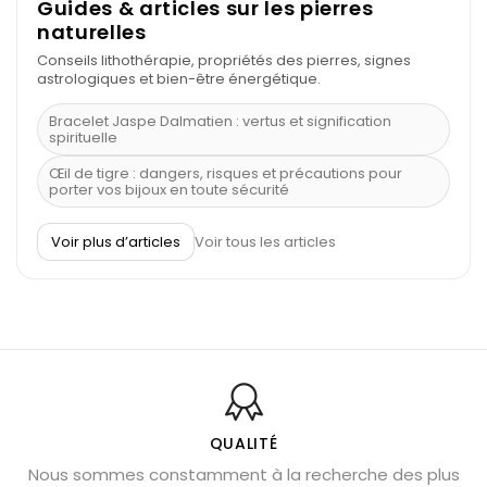
Guides & articles sur les pierres
naturelles
Conseils lithothérapie, propriétés des pierres, signes
astrologiques et bien-être énergétique.
Bracelet Jaspe Dalmatien : vertus et signification
spirituelle
Œil de tigre : dangers, risques et précautions pour
porter vos bijoux en toute sécurité
À quel poignet porter un bracelet de pierre
Voir plus d’articles
Voir tous les articles
Découvrez le scorpion et ses pierres
Pierre du Sagittaire : pierre porte-bonheur
Balance : traits de caractère et pierres
Pierres naturelles de la communication
Bienfaits de la sélénite – pierre des anges
L’améthyste est-elle faite pour moi ?
QUALITÉ
Nous sommes constamment à la recherche des plus
Chrysocolle : pierre apaisante