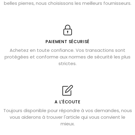
belles pierres, nous choisissons les meilleurs fournisseurs.
Obsidienne dorée : vertus et signification
11 pierres semi-précieuses bleues
Véritable citrine naturelle non chauffée
Où placer la citrine dans la maison
PAIEMENT SÉCURISÉ
Pierre de lave : propriétés et bienfaits
Achetez en toute confiance. Vos transactions sont
protégées et conforme aux normes de sécurité les plus
Cornaline : propriétés magiques
strictes.
Capricorne : quelles pierres choisir
Quartz rose : douceur et apaisement
Shungite : purification et protection
Bagues en labradorite argent 925
A L'ÉCOUTE
Tourmaline noire : danger et vertus
Toujours disponible pour répondre à vos demandes, nous
Lapis lazuli : propriétés et précautions
vous aiderons à trouver l'article qui vous convient le
mieux.
Citrine : propriétés magiques