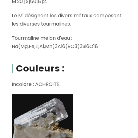
M'20 [S|60|8]2.
Le M' désignant les divers métaux composant
les diverses tourmalines.
Tourmaline melon d'eau :
Na(Mg,Fe,Li,Al,Mn)3Al6(BO3)3Si6O18
Couleurs :
Incolore : ACHROÏTE