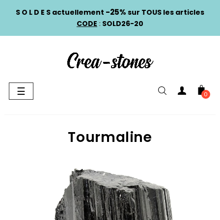
-25%
S O L D E S actuellement
sur TOUS les articles
CODE
:
SOLD26-20
Basculer
☰
0
la
navigation
Tourmaline