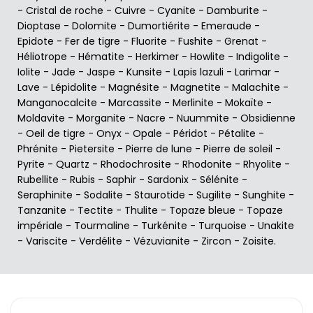
-
Cristal de roche
-
Cuivre
-
Cyanite
-
Damburite
-
Dioptase
-
Dolomite
-
Dumortiérite
-
Emeraude
-
Epidote
-
Fer de tigre
-
Fluorite
-
Fushite
-
Grenat
-
Héliotrope
-
Hématite
-
Herkimer
-
Howlite
-
Indigolite
-
Iolite
-
Jade
-
Jaspe
-
Kunsite
-
Lapis lazuli
-
Larimar
-
Lave
-
Lépidolite
-
Magnésite
-
Magnetite
-
Malachite
-
Manganocalcite
-
Marcassite
-
Merlinite
-
Mokaïte
-
Moldavite
-
Morganite
-
Nacre
-
Nuummite
-
Obsidienne
-
Oeil de tigre
-
Onyx
-
Opale
-
Péridot
-
Pétalite
-
Phrénite
-
Pietersite
-
Pierre de lune
-
Pierre de soleil
-
Pyrite
-
Quartz
-
Rhodochrosite
-
Rhodonite
-
Rhyolite
-
Rubellite
-
Rubis
-
Saphir
-
Sardonix
-
Sélénite
-
Seraphinite
-
Sodalite
-
Staurotide
-
Sugilite
-
Sunghite
-
Tanzanite
-
Tectite
-
Thulite
-
Topaze bleue
-
Topaze
impériale
-
Tourmaline
-
Turkénite
-
Turquoise
-
Unakite
-
Variscite
-
Verdélite
-
Vézuvianite
-
Zircon
-
Zoisite
.