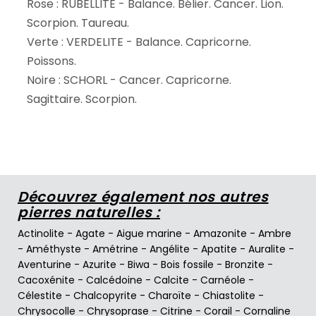
Rose : RUBELLITE - Balance. Bélier. Cancer. Lion.
Scorpion. Taureau.
Verte : VERDELITE - Balance. Capricorne.
Poissons.
Noire : SCHORL - Cancer. Capricorne.
Sagittaire. Scorpion.
Découvrez également nos autres
pierres naturelles :
Actinolite
-
Agate
-
Aigue marine
-
Amazonite
-
Ambre
-
Améthyste
-
Amétrine
-
Angélite
-
Apatite
-
Auralite
-
Aventurine
-
Azurite
-
Biwa
-
Bois fossile
-
Bronzite
-
Cacoxénite
-
Calcédoine
-
Calcite
-
Carnéole
-
Célestite
-
Chalcopyrite
-
Charoïte
-
Chiastolite
-
Chrysocolle
-
Chrysoprase
-
Citrine
-
Corail
-
Cornaline