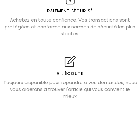
Où placer la citrine dans la maison
PAIEMENT SÉCURISÉ
Pierre de lave : propriétés et bienfaits
Achetez en toute confiance. Vos transactions sont
protégées et conforme aux normes de sécurité les plus
Cornaline : propriétés magiques
strictes.
Capricorne : quelles pierres choisir
Quartz rose : douceur et apaisement
Shungite : purification et protection
Bagues en labradorite argent 925
A L'ÉCOUTE
Tourmaline noire : danger et vertus
Toujours disponible pour répondre à vos demandes, nous
Lapis lazuli : propriétés et précautions
vous aiderons à trouver l'article qui vous convient le
mieux.
Citrine : propriétés magiques
Aigue-marine : propriétés et couleurs
Pierres de souci et anxiété
Pierres pour la confiance en soi