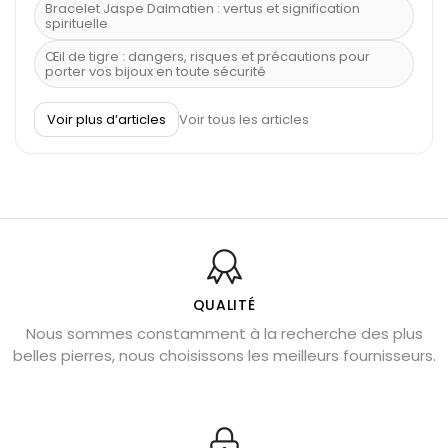
Bracelet Jaspe Dalmatien : vertus et signification
spirituelle
Œil de tigre : dangers, risques et précautions pour
porter vos bijoux en toute sécurité
À quel poignet porter un bracelet de pierre
Voir plus d’articles
Voir tous les articles
Découvrez le scorpion et ses pierres
Pierre du Sagittaire : pierre porte-bonheur
Balance : traits de caractère et pierres
Pierres naturelles de la communication
Bienfaits de la sélénite – pierre des anges
L’améthyste est-elle faite pour moi ?
QUALITÉ
Nous sommes constamment à la recherche des plus
Chrysocolle : pierre apaisante
belles pierres, nous choisissons les meilleurs fournisseurs.
Obsidienne dorée : vertus et signification
11 pierres semi-précieuses bleues
Véritable citrine naturelle non chauffée