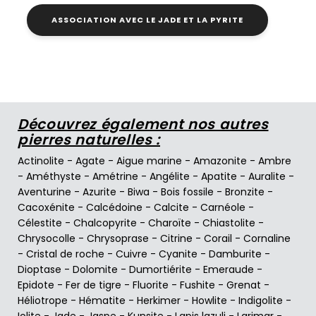
ASSOCIATION AVEC LE JADE ET LA PYRITE
Découvrez également nos autres
pierres naturelles :
Actinolite
-
Agate
-
Aigue marine
-
Amazonite
-
Ambre
-
Améthyste
-
Amétrine
-
Angélite
-
Apatite
-
Auralite
-
Aventurine
-
Azurite
-
Biwa
-
Bois fossile
-
Bronzite
-
Cacoxénite
-
Calcédoine
-
Calcite
-
Carnéole
-
Célestite
-
Chalcopyrite
-
Charoïte
-
Chiastolite
-
Chrysocolle
-
Chrysoprase
-
Citrine
-
Corail
-
Cornaline
-
Cristal de roche
-
Cuivre
-
Cyanite
-
Damburite
-
Dioptase
-
Dolomite
-
Dumortiérite
-
Emeraude
-
Epidote
-
Fer de tigre
-
Fluorite
-
Fushite
-
Grenat
-
Héliotrope
-
Hématite
-
Herkimer
-
Howlite
-
Indigolite
-
Iolite
-
Jade
-
Jaspe
-
Kunsite
-
Lapis lazuli
-
Larimar
-