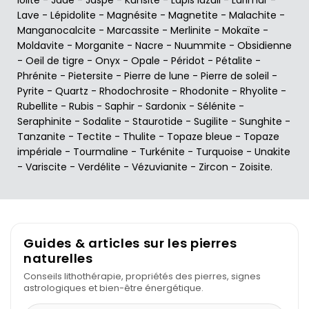
Lave
-
Lépidolite
-
Magnésite
-
Magnetite
-
Malachite
-
Manganocalcite
-
Marcassite
-
Merlinite
-
Mokaïte
-
Moldavite
-
Morganite
-
Nacre
-
Nuummite
-
Obsidienne
-
Oeil de tigre
-
Onyx
-
Opale
-
Péridot
-
Pétalite
-
Phrénite
-
Pietersite
-
Pierre de lune
-
Pierre de soleil
-
Pyrite
-
Quartz
-
Rhodochrosite
-
Rhodonite
-
Rhyolite
-
Rubellite
-
Rubis
-
Saphir
-
Sardonix
-
Sélénite
-
Seraphinite
-
Sodalite
-
Staurotide
-
Sugilite
-
Sunghite
-
Tanzanite
-
Tectite
-
Thulite
-
Topaze bleue
-
Topaze
impériale
-
Tourmaline
-
Turkénite
-
Turquoise
-
Unakite
-
Variscite
-
Verdélite
-
Vézuvianite
-
Zircon
-
Zoisite
.
Guides & articles sur les pierres
naturelles
Conseils lithothérapie, propriétés des pierres, signes
astrologiques et bien-être énergétique.