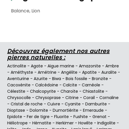
Balance, Lion
Découvrez également nos autres
pierres naturelles :
Actinolite
-
Agate
-
Aigue marine
-
Amazonite
-
Ambre
-
Améthyste
-
Amétrine
-
Angélite
-
Apatite
-
Auralite
-
Aventurine
-
Azurite
-
Biwa
-
Bois fossile
-
Bronzite
-
Cacoxénite
-
Calcédoine
-
Calcite
-
Carnéole
-
Célestite
-
Chalcopyrite
-
Charoïte
-
Chiastolite
-
Chrysocolle
-
Chrysoprase
-
Citrine
-
Corail
-
Cornaline
-
Cristal de roche
-
Cuivre
-
Cyanite
-
Damburite
-
Dioptase
-
Dolomite
-
Dumortiérite
-
Emeraude
-
Epidote
-
Fer de tigre
-
Fluorite
-
Fushite
-
Grenat
-
Héliotrope
-
Hématite
-
Herkimer
-
Howlite
-
Indigolite
-