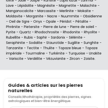
Iolite
-
Jade
-
Jaspe
-
Kunsite
-
Lapis lazuli
-
Larimar
-
Lave
-
Lépidolite
-
Magnésite
-
Magnetite
-
Malachite
-
Manganocalcite
-
Marcassite
-
Merlinite
-
Mokaïte
-
Moldavite
-
Morganite
-
Nacre
-
Nuummite
-
Obsidienne
-
Oeil de tigre
-
Onyx
-
Opale
-
Péridot
-
Pétalite
-
Phrénite
-
Pietersite
-
Pierre de lune
-
Pierre de soleil
-
Pyrite
-
Quartz
-
Rhodochrosite
-
Rhodonite
-
Rhyolite
-
Rubellite
-
Rubis
-
Saphir
-
Sardonix
-
Sélénite
-
Seraphinite
-
Sodalite
-
Staurotide
-
Sugilite
-
Sunghite
-
Tanzanite
-
Tectite
-
Thulite
-
Topaze bleue
-
Topaze
impériale
-
Tourmaline
-
Turkénite
-
Turquoise
-
Unakite
-
Variscite
-
Verdélite
-
Vézuvianite
-
Zircon
-
Zoisite
.
Guides & articles sur les pierres
naturelles
Conseils lithothérapie, propriétés des pierres, signes
astrologiques et bien-être énergétique.