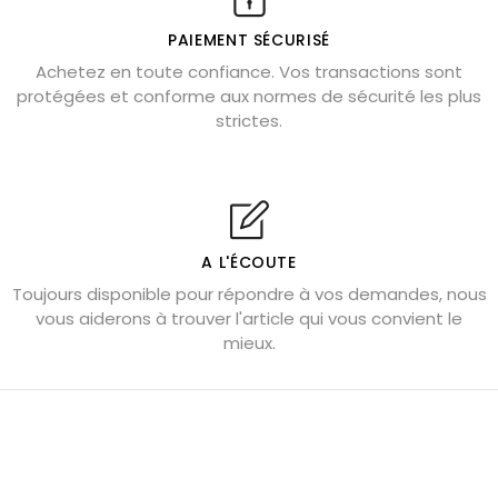
Où placer la citrine dans la maison
PAIEMENT SÉCURISÉ
Pierre de lave : propriétés et bienfaits
Achetez en toute confiance. Vos transactions sont
protégées et conforme aux normes de sécurité les plus
Cornaline : propriétés magiques
strictes.
Capricorne : quelles pierres choisir
Quartz rose : douceur et apaisement
Shungite : purification et protection
Bagues en labradorite argent 925
A L'ÉCOUTE
Tourmaline noire : danger et vertus
Toujours disponible pour répondre à vos demandes, nous
Lapis lazuli : propriétés et précautions
vous aiderons à trouver l'article qui vous convient le
mieux.
Citrine : propriétés magiques
Aigue-marine : propriétés et couleurs
Pierres de souci et anxiété
Pierres pour la confiance en soi