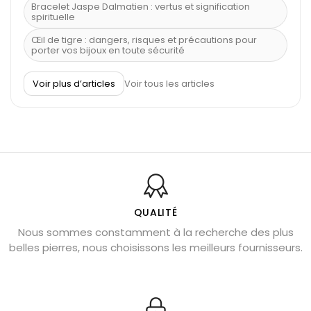
Bracelet Jaspe Dalmatien : vertus et signification
spirituelle
Œil de tigre : dangers, risques et précautions pour
porter vos bijoux en toute sécurité
À quel poignet porter un bracelet de pierre
Voir plus d’articles
Voir tous les articles
Découvrez le scorpion et ses pierres
Pierre du Sagittaire : pierre porte-bonheur
Balance : traits de caractère et pierres
Pierres naturelles de la communication
Bienfaits de la sélénite – pierre des anges
L’améthyste est-elle faite pour moi ?
QUALITÉ
Nous sommes constamment à la recherche des plus
Chrysocolle : pierre apaisante
belles pierres, nous choisissons les meilleurs fournisseurs.
Obsidienne dorée : vertus et signification
11 pierres semi-précieuses bleues
Véritable citrine naturelle non chauffée