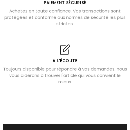
PAIEMENT SÉCURISÉ
Pierre de lave : propriétés et bienfaits
Achetez en toute confiance. Vos transactions sont
protégées et conforme aux normes de sécurité les plus
Cornaline : propriétés magiques
strictes.
Capricorne : quelles pierres choisir
Quartz rose : douceur et apaisement
Shungite : purification et protection
Bagues en labradorite argent 925
A L'ÉCOUTE
Tourmaline noire : danger et vertus
Toujours disponible pour répondre à vos demandes, nous
Lapis lazuli : propriétés et précautions
vous aiderons à trouver l'article qui vous convient le
mieux.
Citrine : propriétés magiques
Aigue-marine : propriétés et couleurs
Pierres de souci et anxiété
Pierres pour la confiance en soi
Pierres pour attirer l’amour