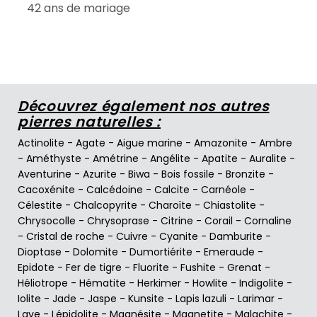
42 ans de mariage
Découvrez également nos autres
pierres naturelles :
Actinolite
-
Agate
-
Aigue marine
-
Amazonite
-
Ambre
-
Améthyste
-
Amétrine
-
Angélite
-
Apatite
-
Auralite
-
Aventurine
-
Azurite
-
Biwa
-
Bois fossile
-
Bronzite
-
Cacoxénite
-
Calcédoine
-
Calcite
-
Carnéole
-
Célestite
-
Chalcopyrite
-
Charoïte
-
Chiastolite
-
Chrysocolle
-
Chrysoprase
-
Citrine
-
Corail
-
Cornaline
-
Cristal de roche
-
Cuivre
-
Cyanite
-
Damburite
-
Dioptase
-
Dolomite
-
Dumortiérite
-
Emeraude
-
Epidote
-
Fer de tigre
-
Fluorite
-
Fushite
-
Grenat
-
Héliotrope
-
Hématite
-
Herkimer
-
Howlite
-
Indigolite
-
Iolite
-
Jade
-
Jaspe
-
Kunsite
-
Lapis lazuli
-
Larimar
-
Lave
-
Lépidolite
-
Magnésite
-
Magnetite
-
Malachite
-