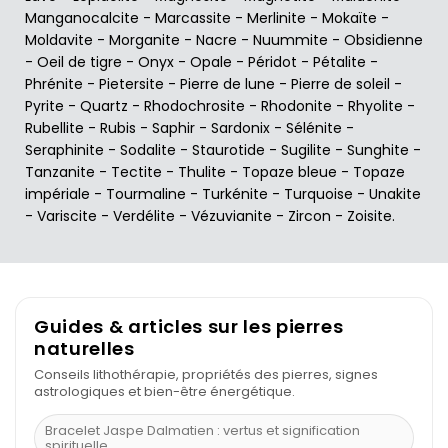
Manganocalcite
-
Marcassite
-
Merlinite
-
Mokaïte
-
Moldavite
-
Morganite
-
Nacre
-
Nuummite
-
Obsidienne
-
Oeil de tigre
-
Onyx
-
Opale
-
Péridot
-
Pétalite
-
Phrénite
-
Pietersite
-
Pierre de lune
-
Pierre de soleil
-
Pyrite
-
Quartz
-
Rhodochrosite
-
Rhodonite
-
Rhyolite
-
Rubellite
-
Rubis
-
Saphir
-
Sardonix
-
Sélénite
-
Seraphinite
-
Sodalite
-
Staurotide
-
Sugilite
-
Sunghite
-
Tanzanite
-
Tectite
-
Thulite
-
Topaze bleue
-
Topaze
impériale
-
Tourmaline
-
Turkénite
-
Turquoise
-
Unakite
-
Variscite
-
Verdélite
-
Vézuvianite
-
Zircon
-
Zoisite
.
Guides & articles sur les pierres
naturelles
Conseils lithothérapie, propriétés des pierres, signes
astrologiques et bien-être énergétique.
Bracelet Jaspe Dalmatien : vertus et signification
spirituelle