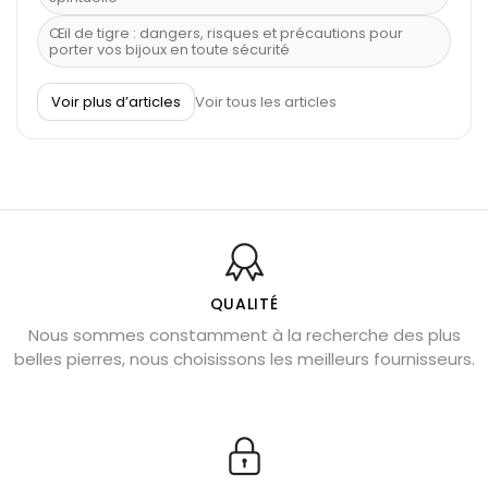
Œil de tigre : dangers, risques et précautions pour
porter vos bijoux en toute sécurité
À quel poignet porter un bracelet de pierre
Voir plus d’articles
Voir tous les articles
Découvrez le scorpion et ses pierres
Pierre du Sagittaire : pierre porte-bonheur
Balance : traits de caractère et pierres
Pierres naturelles de la communication
Bienfaits de la sélénite – pierre des anges
L’améthyste est-elle faite pour moi ?
QUALITÉ
Nous sommes constamment à la recherche des plus
Chrysocolle : pierre apaisante
belles pierres, nous choisissons les meilleurs fournisseurs.
Obsidienne dorée : vertus et signification
11 pierres semi-précieuses bleues
Véritable citrine naturelle non chauffée
Où placer la citrine dans la maison