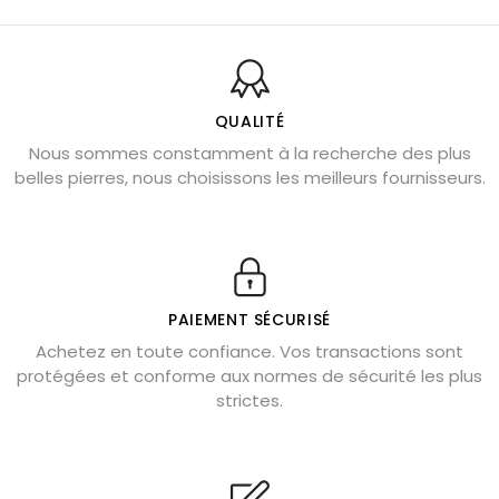
Balance : traits de caractère et pierres
Pierres naturelles de la communication
Bienfaits de la sélénite – pierre des anges
L’améthyste est-elle faite pour moi ?
QUALITÉ
Nous sommes constamment à la recherche des plus
Chrysocolle : pierre apaisante
belles pierres, nous choisissons les meilleurs fournisseurs.
Obsidienne dorée : vertus et signification
11 pierres semi-précieuses bleues
Véritable citrine naturelle non chauffée
Où placer la citrine dans la maison
PAIEMENT SÉCURISÉ
Pierre de lave : propriétés et bienfaits
Achetez en toute confiance. Vos transactions sont
protégées et conforme aux normes de sécurité les plus
Cornaline : propriétés magiques
strictes.
Capricorne : quelles pierres choisir
Quartz rose : douceur et apaisement
Shungite : purification et protection