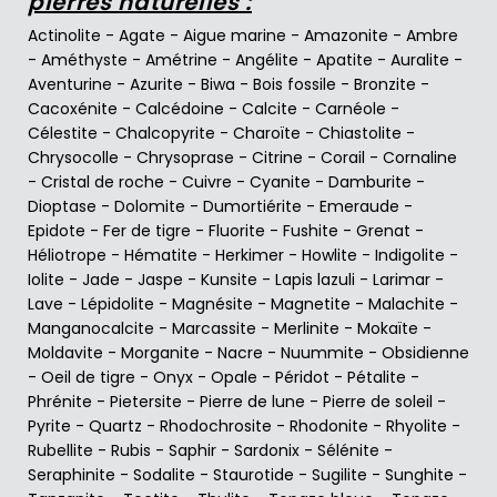
pierres naturelles :
Actinolite
-
Agate
-
Aigue marine
-
Amazonite
-
Ambre
-
Améthyste
-
Amétrine
-
Angélite
-
Apatite
-
Auralite
-
Aventurine
-
Azurite
-
Biwa
-
Bois fossile
-
Bronzite
-
Cacoxénite
-
Calcédoine
-
Calcite
-
Carnéole
-
Célestite
-
Chalcopyrite
-
Charoïte
-
Chiastolite
-
Chrysocolle
-
Chrysoprase
-
Citrine
-
Corail
-
Cornaline
-
Cristal de roche
-
Cuivre
-
Cyanite
-
Damburite
-
Dioptase
-
Dolomite
-
Dumortiérite
-
Emeraude
-
Epidote
-
Fer de tigre
-
Fluorite
-
Fushite
-
Grenat
-
Héliotrope
-
Hématite
-
Herkimer
-
Howlite
-
Indigolite
-
Iolite
-
Jade
-
Jaspe
-
Kunsite
-
Lapis lazuli
-
Larimar
-
Lave
-
Lépidolite
-
Magnésite
-
Magnetite
-
Malachite
-
Manganocalcite
-
Marcassite
-
Merlinite
-
Mokaïte
-
Moldavite
-
Morganite
-
Nacre
-
Nuummite
-
Obsidienne
-
Oeil de tigre
-
Onyx
-
Opale
-
Péridot
-
Pétalite
-
Phrénite
-
Pietersite
-
Pierre de lune
-
Pierre de soleil
-
Pyrite
-
Quartz
-
Rhodochrosite
-
Rhodonite
-
Rhyolite
-
Rubellite
-
Rubis
-
Saphir
-
Sardonix
-
Sélénite
-
Seraphinite
-
Sodalite
-
Staurotide
-
Sugilite
-
Sunghite
-