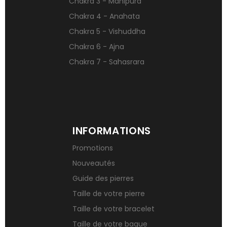
Chakra 3 - Manipura
Signification des pierres de naissance
Chakra 4 - Anahata
Chakra 5 - Vishuddha
Chakra 6 - Ajna
Chakra 7 - Sahasrara
INFORMATIONS
Promotions
Nouveautés
Guide des pierres
Taille de votre pierre
Taille de votre bracelet
Taille de votre bague