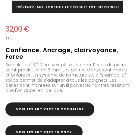
PRÉVENEZ-MOI LORSQUE LE PRODUIT EST DISPONIBLE
32,00 €
TTC
Confiance, Ancrage, clairvoyance,
Force
Bracelet de 19/20 cm voir plus si étendu. Perles de pierre
semi-précieuse de 8 mm. Les pierres d'onyx sont mates
et brillantes. Un système de fermeture style "shamballa"
solide permet de
s'adapter à tous les poignets. Les
perles sont montées sur un fil
polyester noir très résistant
que l'on appelle fil de jade.
VOIR LES ARTICLES EN CORNALINE
VOIR LES ARTICLES EN ONYX