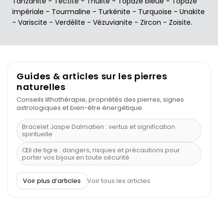
Tanzanite
-
Tectite
-
Thulite
-
Topaze bleue
-
Topaze
impériale
-
Tourmaline
-
Turkénite
-
Turquoise
-
Unakite
-
Variscite
-
Verdélite
-
Vézuvianite
-
Zircon
-
Zoisite
.
Guides & articles sur les pierres
naturelles
Conseils lithothérapie, propriétés des pierres, signes
astrologiques et bien-être énergétique.
Bracelet Jaspe Dalmatien : vertus et signification
spirituelle
Œil de tigre : dangers, risques et précautions pour
porter vos bijoux en toute sécurité
À quel poignet porter un bracelet de pierre
Voir plus d’articles
Voir tous les articles
Découvrez le scorpion et ses pierres
Pierre du Sagittaire : pierre porte-bonheur