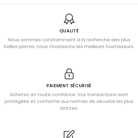
Pierres naturelles de la communication
Bienfaits de la sélénite – pierre des anges
L’améthyste est-elle faite pour moi ?
QUALITÉ
Nous sommes constamment à la recherche des plus
Chrysocolle : pierre apaisante
belles pierres, nous choisissons les meilleurs fournisseurs.
Obsidienne dorée : vertus et signification
11 pierres semi-précieuses bleues
Véritable citrine naturelle non chauffée
Où placer la citrine dans la maison
PAIEMENT SÉCURISÉ
Pierre de lave : propriétés et bienfaits
Achetez en toute confiance. Vos transactions sont
protégées et conforme aux normes de sécurité les plus
Cornaline : propriétés magiques
strictes.
Capricorne : quelles pierres choisir
Quartz rose : douceur et apaisement
Shungite : purification et protection