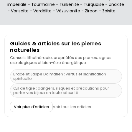
impériale
-
Tourmaline
-
Turkénite
-
Turquoise
-
Unakite
-
Variscite
-
Verdélite
-
Vézuvianite
-
Zircon
-
Zoisite
.
Guides & articles sur les pierres
naturelles
Conseils lithothérapie, propriétés des pierres, signes
astrologiques et bien-être énergétique.
Bracelet Jaspe Dalmatien : vertus et signification
spirituelle
Œil de tigre : dangers, risques et précautions pour
porter vos bijoux en toute sécurité
À quel poignet porter un bracelet de pierre
Voir plus d’articles
Voir tous les articles
Découvrez le scorpion et ses pierres
Pierre du Sagittaire : pierre porte-bonheur
Balance : traits de caractère et pierres