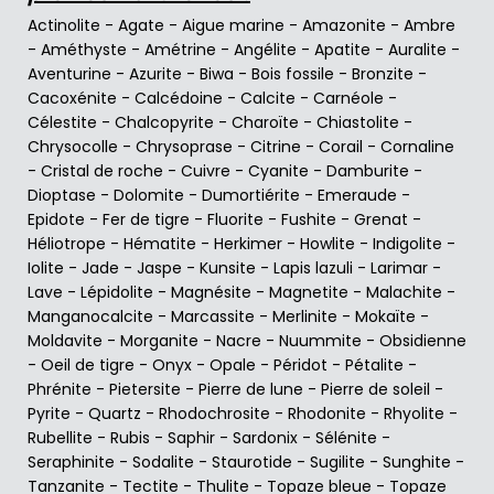
Actinolite
-
Agate
-
Aigue marine
-
Amazonite
-
Ambre
-
Améthyste
-
Amétrine
-
Angélite
-
Apatite
-
Auralite
-
Aventurine
-
Azurite
-
Biwa
-
Bois fossile
-
Bronzite
-
Cacoxénite
-
Calcédoine
-
Calcite
-
Carnéole
-
Célestite
-
Chalcopyrite
-
Charoïte
-
Chiastolite
-
Chrysocolle
-
Chrysoprase
-
Citrine
-
Corail
-
Cornaline
-
Cristal de roche
-
Cuivre
-
Cyanite
-
Damburite
-
Dioptase
-
Dolomite
-
Dumortiérite
-
Emeraude
-
Epidote
-
Fer de tigre
-
Fluorite
-
Fushite
-
Grenat
-
Héliotrope
-
Hématite
-
Herkimer
-
Howlite
-
Indigolite
-
Iolite
-
Jade
-
Jaspe
-
Kunsite
-
Lapis lazuli
-
Larimar
-
Lave
-
Lépidolite
-
Magnésite
-
Magnetite
-
Malachite
-
Manganocalcite
-
Marcassite
-
Merlinite
-
Mokaïte
-
Moldavite
-
Morganite
-
Nacre
-
Nuummite
-
Obsidienne
-
Oeil de tigre
-
Onyx
-
Opale
-
Péridot
-
Pétalite
-
Phrénite
-
Pietersite
-
Pierre de lune
-
Pierre de soleil
-
Pyrite
-
Quartz
-
Rhodochrosite
-
Rhodonite
-
Rhyolite
-
Rubellite
-
Rubis
-
Saphir
-
Sardonix
-
Sélénite
-
Seraphinite
-
Sodalite
-
Staurotide
-
Sugilite
-
Sunghite
-
Tanzanite
-
Tectite
-
Thulite
-
Topaze bleue
-
Topaze