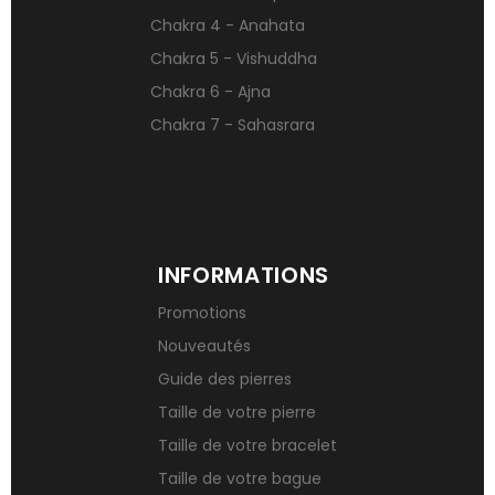
Signification des pierres de naissance
Chakra 4 - Anahata
Chakra 5 - Vishuddha
Chakra 6 - Ajna
Chakra 7 - Sahasrara
INFORMATIONS
Promotions
Nouveautés
Guide des pierres
Taille de votre pierre
Taille de votre bracelet
Taille de votre bague