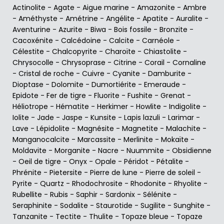
Actinolite
-
Agate
-
Aigue marine
-
Amazonite
-
Ambre
-
Améthyste
-
Amétrine
-
Angélite
-
Apatite
-
Auralite
-
Aventurine
-
Azurite
-
Biwa
-
Bois fossile
-
Bronzite
-
Cacoxénite
-
Calcédoine
-
Calcite
-
Carnéole
-
Célestite
-
Chalcopyrite
-
Charoïte
-
Chiastolite
-
Chrysocolle
-
Chrysoprase
-
Citrine
-
Corail
-
Cornaline
-
Cristal de roche
-
Cuivre
-
Cyanite
-
Damburite
-
Dioptase
-
Dolomite
-
Dumortiérite
-
Emeraude
-
Epidote
-
Fer de tigre
-
Fluorite
-
Fushite
-
Grenat
-
Héliotrope
-
Hématite
-
Herkimer
-
Howlite
-
Indigolite
-
Iolite
-
Jade
-
Jaspe
-
Kunsite
-
Lapis lazuli
-
Larimar
-
Lave
-
Lépidolite
-
Magnésite
-
Magnetite
-
Malachite
-
Manganocalcite
-
Marcassite
-
Merlinite
-
Mokaïte
-
Moldavite
-
Morganite
-
Nacre
-
Nuummite
-
Obsidienne
-
Oeil de tigre
-
Onyx
-
Opale
-
Péridot
-
Pétalite
-
Phrénite
-
Pietersite
-
Pierre de lune
-
Pierre de soleil
-
Pyrite
-
Quartz
-
Rhodochrosite
-
Rhodonite
-
Rhyolite
-
Rubellite
-
Rubis
-
Saphir
-
Sardonix
-
Sélénite
-
Seraphinite
-
Sodalite
-
Staurotide
-
Sugilite
-
Sunghite
-
Tanzanite
-
Tectite
-
Thulite
-
Topaze bleue
-
Topaze