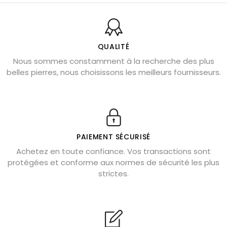
Pierres naturelles de la communication
Bienfaits de la sélénite – pierre des anges
L’améthyste est-elle faite pour moi ?
QUALITÉ
Nous sommes constamment à la recherche des plus
Chrysocolle : pierre apaisante
belles pierres, nous choisissons les meilleurs fournisseurs.
Obsidienne dorée : vertus et signification
11 pierres semi-précieuses bleues
Véritable citrine naturelle non chauffée
Où placer la citrine dans la maison
PAIEMENT SÉCURISÉ
Pierre de lave : propriétés et bienfaits
Achetez en toute confiance. Vos transactions sont
protégées et conforme aux normes de sécurité les plus
Cornaline : propriétés magiques
strictes.
Capricorne : quelles pierres choisir
Quartz rose : douceur et apaisement
Shungite : purification et protection