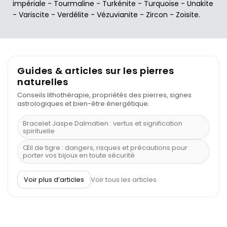
impériale
-
Tourmaline
-
Turkénite
-
Turquoise
-
Unakite
-
Variscite
-
Verdélite
-
Vézuvianite
-
Zircon
-
Zoisite
.
Guides & articles sur les pierres
naturelles
Conseils lithothérapie, propriétés des pierres, signes
astrologiques et bien-être énergétique.
Bracelet Jaspe Dalmatien : vertus et signification
spirituelle
Œil de tigre : dangers, risques et précautions pour
porter vos bijoux en toute sécurité
À quel poignet porter un bracelet de pierre
Voir plus d’articles
Voir tous les articles
Découvrez le scorpion et ses pierres
Pierre du Sagittaire : pierre porte-bonheur
Balance : traits de caractère et pierres