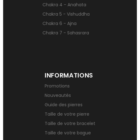
Chakra 4 - Anahata
Chakra 5 - Vishuddha
Chakra 6 - Ajna
Chakra 7 - Sahasrara
INFORMATIONS
Promotions
Nouveautés
Guide des pierres
Taille de votre pierre
Taille de votre bracelet
Taille de votre bague