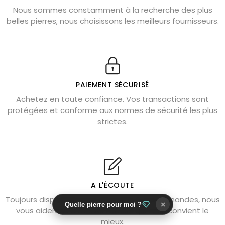
Nous sommes constamment à la recherche des plus
Chrysocolle : pierre apaisante
belles pierres, nous choisissons les meilleurs fournisseurs.
Obsidienne dorée : vertus et signification
11 pierres semi-précieuses bleues
Véritable citrine naturelle non chauffée
Où placer la citrine dans la maison
PAIEMENT SÉCURISÉ
Pierre de lave : propriétés et bienfaits
Achetez en toute confiance. Vos transactions sont
protégées et conforme aux normes de sécurité les plus
Cornaline : propriétés magiques
strictes.
Capricorne : quelles pierres choisir
Quartz rose : douceur et apaisement
Shungite : purification et protection
Bagues en labradorite argent 925
A L'ÉCOUTE
Tourmaline noire : danger et vertus
Toujours disponible pour répondre à vos demandes, nous
×
Quelle pierre pour moi ?
Lapis lazuli : propriétés et précautions
vous aiderons à trouver l'article qui vous convient le
mieux.