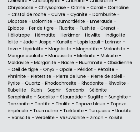
Célestite
-
Chalcopyrite
-
Charoïte
-
Chiastolite
-
Chrysocolle
-
Chrysoprase
-
Citrine
-
Corail
-
Cornaline
-
Cristal de roche
-
Cuivre
-
Cyanite
-
Damburite
-
Dioptase
-
Dolomite
-
Dumortiérite
-
Emeraude
-
Epidote
-
Fer de tigre
-
Fluorite
-
Fushite
-
Grenat
-
Héliotrope
-
Hématite
-
Herkimer
-
Howlite
-
Indigolite
-
Iolite
-
Jade
-
Jaspe
-
Kunsite
-
Lapis lazuli
-
Larimar
-
Lave
-
Lépidolite
-
Magnésite
-
Magnetite
-
Malachite
-
Manganocalcite
-
Marcassite
-
Merlinite
-
Mokaïte
-
Moldavite
-
Morganite
-
Nacre
-
Nuummite
-
Obsidienne
-
Oeil de tigre
-
Onyx
-
Opale
-
Péridot
-
Pétalite
-
Phrénite
-
Pietersite
-
Pierre de lune
-
Pierre de soleil
-
Pyrite
-
Quartz
-
Rhodochrosite
-
Rhodonite
-
Rhyolite
-
Rubellite
-
Rubis
-
Saphir
-
Sardonix
-
Sélénite
-
Seraphinite
-
Sodalite
-
Staurotide
-
Sugilite
-
Sunghite
-
Tanzanite
-
Tectite
-
Thulite
-
Topaze bleue
-
Topaze
impériale
-
Tourmaline
-
Turkénite
-
Turquoise
-
Unakite
-
Variscite
-
Verdélite
-
Vézuvianite
-
Zircon
-
Zoisite
.