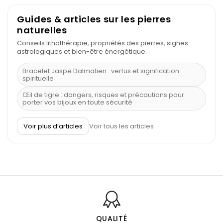
Guides & articles sur les pierres
naturelles
Conseils lithothérapie, propriétés des pierres, signes
astrologiques et bien-être énergétique.
Bracelet Jaspe Dalmatien : vertus et signification
spirituelle
Œil de tigre : dangers, risques et précautions pour
porter vos bijoux en toute sécurité
À quel poignet porter un bracelet de pierre
Voir plus d’articles
Voir tous les articles
Découvrez le scorpion et ses pierres
Pierre du Sagittaire : pierre porte-bonheur
Balance : traits de caractère et pierres
Pierres naturelles de la communication
Bienfaits de la sélénite – pierre des anges
L’améthyste est-elle faite pour moi ?
QUALITÉ