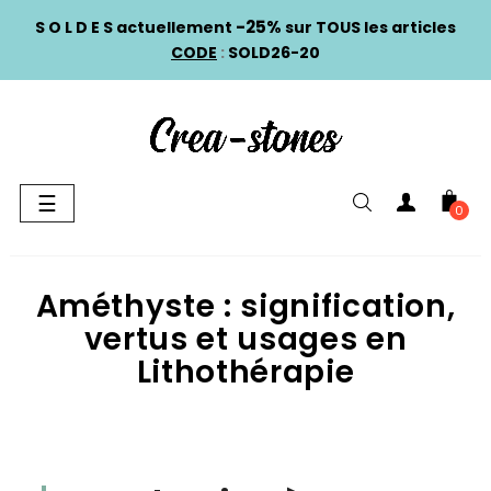
-25%
S O L D E S actuellement
sur TOUS les articles
CODE
:
SOLD26-20
Basculer
☰
0
la
navigation
Améthyste : signification,
vertus et usages en
Lithothérapie