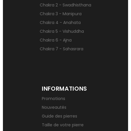
Chakra 2 - Swadhisthana
Qu’est-ce qu’une gemme ?
Chakra 3 - Manipura
Signification des pierres de naissance
Chakra 4 - Anahata
Chakra 5 - Vishuddha
Chakra 6 - Ajna
Chakra 7 - Sahasrara
INFORMATIONS
Promotions
Nouveautés
Guide des pierres
Taille de votre pierre