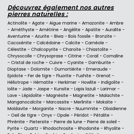
Découvrez également nos autres
pierres naturelles :
Actinolite
-
Agate
-
Aigue marine
-
Amazonite
-
Ambre
-
Améthyste
-
Amétrine
-
Angélite
-
Apatite
-
Auralite
-
Aventurine
-
Azurite
-
Biwa
-
Bois fossile
-
Bronzite
-
Cacoxénite
-
Calcédoine
-
Calcite
-
Carnéole
-
Célestite
-
Chalcopyrite
-
Charoïte
-
Chiastolite
-
Chrysocolle
-
Chrysoprase
-
Citrine
-
Corail
-
Cornaline
-
Cristal de roche
-
Cuivre
-
Cyanite
-
Damburite
-
Dioptase
-
Dolomite
-
Dumortiérite
-
Emeraude
-
Epidote
-
Fer de tigre
-
Fluorite
-
Fushite
-
Grenat
-
Héliotrope
-
Hématite
-
Herkimer
-
Howlite
-
Indigolite
-
Iolite
-
Jade
-
Jaspe
-
Kunsite
-
Lapis lazuli
-
Larimar
-
Lave
-
Lépidolite
-
Magnésite
-
Magnetite
-
Malachite
-
Manganocalcite
-
Marcassite
-
Merlinite
-
Mokaïte
-
Moldavite
-
Morganite
-
Nacre
-
Nuummite
-
Obsidienne
-
Oeil de tigre
-
Onyx
-
Opale
-
Péridot
-
Pétalite
-
Phrénite
-
Pietersite
-
Pierre de lune
-
Pierre de soleil
-
Pyrite
-
Quartz
-
Rhodochrosite
-
Rhodonite
-
Rhyolite
-