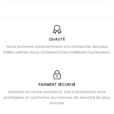
Pierre du Sagittaire : pierre porte-bonheur
Balance : traits de caractère et pierres
Pierres naturelles de la communication
Bienfaits de la sélénite – pierre des anges
L’améthyste est-elle faite pour moi ?
QUALITÉ
Nous sommes constamment à la recherche des plus
Chrysocolle : pierre apaisante
belles pierres, nous choisissons les meilleurs fournisseurs.
Obsidienne dorée : vertus et signification
11 pierres semi-précieuses bleues
Véritable citrine naturelle non chauffée
Où placer la citrine dans la maison
PAIEMENT SÉCURISÉ
Pierre de lave : propriétés et bienfaits
Achetez en toute confiance. Vos transactions sont
protégées et conforme aux normes de sécurité les plus
Cornaline : propriétés magiques
strictes.
Capricorne : quelles pierres choisir