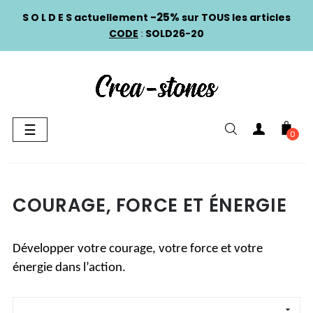
-25%
S O L D E S actuellement
sur TOUS les articles
CODE
:
SOLD26-20
Basculer
☰
0
la
navigation
COURAGE, FORCE ET ÉNERGIE
Développer votre courage, votre force et votre 
énergie dans l’action.
