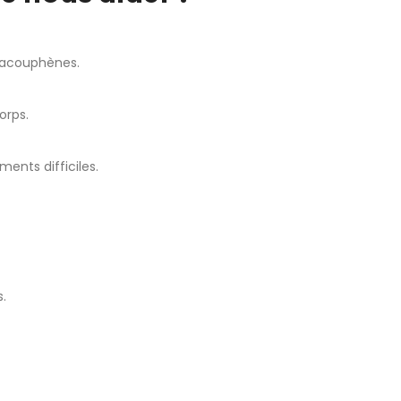
s acouphènes.
orps.
ents difficiles.
.