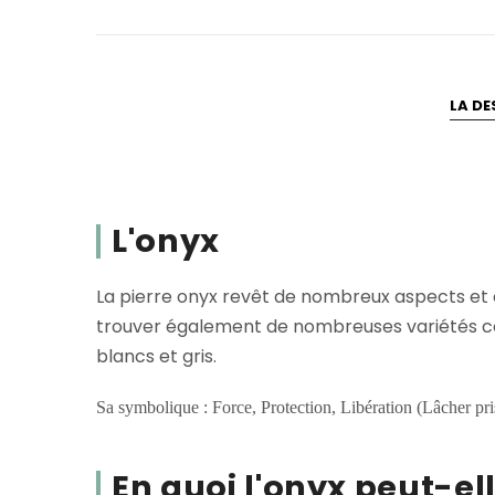
LA DE
L'onyx
La pierre onyx revêt de nombreux aspects et co
trouver également de nombreuses variétés col
blancs et gris.
Sa symbolique :
Force, Protection, Libération (Lâcher pri
En quoi l'onyx peut-el