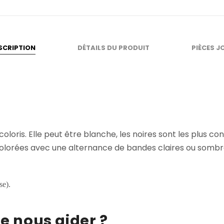
SCRIPTION
DÉTAILS DU PRODUIT
PIÈCES J
loris. Elle peut être blanche, les noires sont les plus co
orées avec une alternance de bandes claires ou sombres d
se).
le nous aider ?