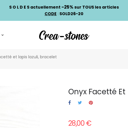
-25%
S O L D E S actuellement
sur TOUS les articles
CODE
:
SOLD26-20
cetté et lapis lazuli, bracelet
Onyx Facetté Et 
28,00 €