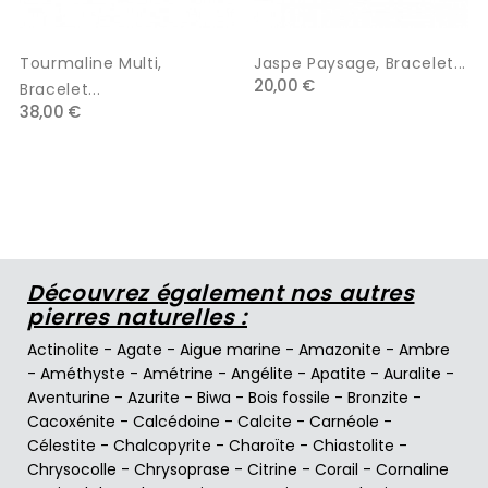
Tourmaline Multi,
Jaspe Paysage, Bracelet...
20,00 €
Bracelet...
38,00 €
Découvrez également nos autres
pierres naturelles :
Actinolite
-
Agate
-
Aigue marine
-
Amazonite
-
Ambre
-
Améthyste
-
Amétrine
-
Angélite
-
Apatite
-
Auralite
-
Aventurine
-
Azurite
-
Biwa
-
Bois fossile
-
Bronzite
-
Cacoxénite
-
Calcédoine
-
Calcite
-
Carnéole
-
Célestite
-
Chalcopyrite
-
Charoïte
-
Chiastolite
-
Chrysocolle
-
Chrysoprase
-
Citrine
-
Corail
-
Cornaline