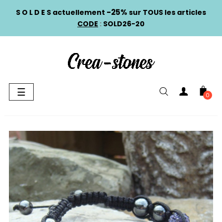
-25%
S O L D E S actuellement
sur TOUS les articles
CODE
:
SOLD26-20
Basculer
☰
0
la
navigation