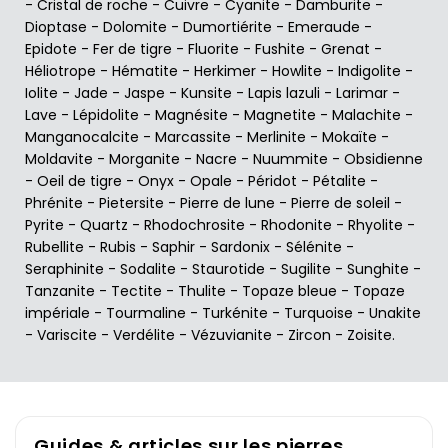
-
Cristal de roche
-
Cuivre
-
Cyanite
-
Damburite
-
Dioptase
-
Dolomite
-
Dumortiérite
-
Emeraude
-
Epidote
-
Fer de tigre
-
Fluorite
-
Fushite
-
Grenat
-
Héliotrope
-
Hématite
-
Herkimer
-
Howlite
-
Indigolite
-
Iolite
-
Jade
-
Jaspe
-
Kunsite
-
Lapis lazuli
-
Larimar
-
Lave
-
Lépidolite
-
Magnésite
-
Magnetite
-
Malachite
-
Manganocalcite
-
Marcassite
-
Merlinite
-
Mokaïte
-
Moldavite
-
Morganite
-
Nacre
-
Nuummite
-
Obsidienne
-
Oeil de tigre
-
Onyx
-
Opale
-
Péridot
-
Pétalite
-
Phrénite
-
Pietersite
-
Pierre de lune
-
Pierre de soleil
-
Pyrite
-
Quartz
-
Rhodochrosite
-
Rhodonite
-
Rhyolite
-
Rubellite
-
Rubis
-
Saphir
-
Sardonix
-
Sélénite
-
Seraphinite
-
Sodalite
-
Staurotide
-
Sugilite
-
Sunghite
-
Tanzanite
-
Tectite
-
Thulite
-
Topaze bleue
-
Topaze
impériale
-
Tourmaline
-
Turkénite
-
Turquoise
-
Unakite
-
Variscite
-
Verdélite
-
Vézuvianite
-
Zircon
-
Zoisite
.
Guides & articles sur les pierres