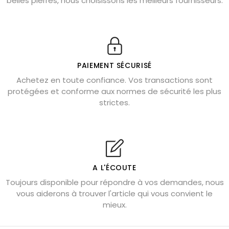
belles pierres, nous choisissons les meilleurs fournisseurs.
Obsidienne dorée : vertus et signification
11 pierres semi-précieuses bleues
Véritable citrine naturelle non chauffée
Où placer la citrine dans la maison
PAIEMENT SÉCURISÉ
Pierre de lave : propriétés et bienfaits
Achetez en toute confiance. Vos transactions sont
protégées et conforme aux normes de sécurité les plus
Cornaline : propriétés magiques
strictes.
Capricorne : quelles pierres choisir
Quartz rose : douceur et apaisement
Shungite : purification et protection
Bagues en labradorite argent 925
A L'ÉCOUTE
Tourmaline noire : danger et vertus
Toujours disponible pour répondre à vos demandes, nous
Lapis lazuli : propriétés et précautions
vous aiderons à trouver l'article qui vous convient le
mieux.
Citrine : propriétés magiques
Aigue-marine : propriétés et couleurs