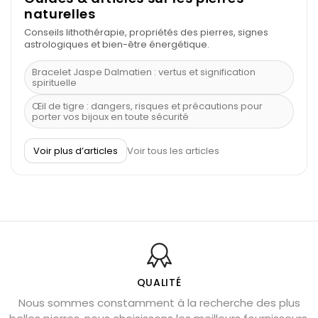
naturelles
Conseils lithothérapie, propriétés des pierres, signes
astrologiques et bien-être énergétique.
Bracelet Jaspe Dalmatien : vertus et signification
spirituelle
Œil de tigre : dangers, risques et précautions pour
porter vos bijoux en toute sécurité
À quel poignet porter un bracelet de pierre
Voir plus d’articles
Voir tous les articles
Découvrez le scorpion et ses pierres
Pierre du Sagittaire : pierre porte-bonheur
Balance : traits de caractère et pierres
Pierres naturelles de la communication
Bienfaits de la sélénite – pierre des anges
L’améthyste est-elle faite pour moi ?
QUALITÉ
Nous sommes constamment à la recherche des plus
Chrysocolle : pierre apaisante