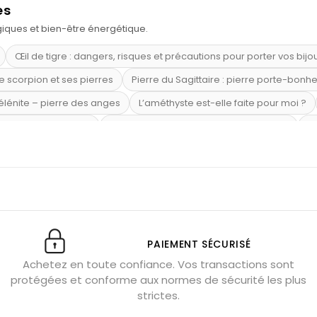
es
ogiques et bien-être énergétique.
Œil de tigre : dangers, risques et précautions pour porter vos bijo
e scorpion et ses pierres
Pierre du Sagittaire : pierre porte-bonh
sélénite – pierre des anges
L’améthyste est-elle faite pour moi ?
mi-précieuses bleues
Véritable citrine naturelle non chauffée
Où
riétés magiques
Capricorne : quelles pierres choisir
Quartz ros
te argent 925
Tourmaline noire : danger et vertus
Lapis lazuli 
et anxiété
Pierres pour la confiance en soi
Pierres pour attirer 
Labradorite : pouvoirs et effets
Pierres de naissance par mois
ction
Associer l’œil de tigre
Porter plusieurs bracelets de pier
PAIEMENT SÉCURISÉ
Achetez en toute confiance. Vos transactions sont
x gérer ses émotions
Pierres pour l’automne
Bijoux de médita
protégées et conforme aux normes de sécurité les plus
hyste géante
Pierres naturelles contre le stress
Qu’est-ce q
strictes.