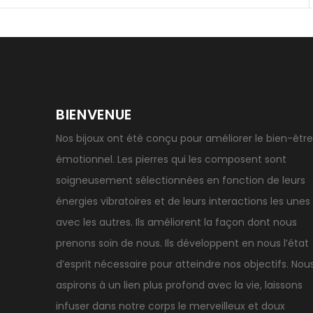
BIENVENUE
Nos bijoux ont été conçu pour améliorer le bien-être
émotionnel. Les pierres qui les composent sont
soigneusement sélectionnées en fonction de leurs
énergies vibratoires et de leurs interactions les unes
avec les autres. Ils améliorent la façon dont nous
prenons soin de nous. Ils développent en nous l’état
d’esprit nécessaire pour atteindre nos objectifs. Nou
aspirons à un lien plus profond avec la vie, laissons
infuser dans notre corps le merveilleux et doux