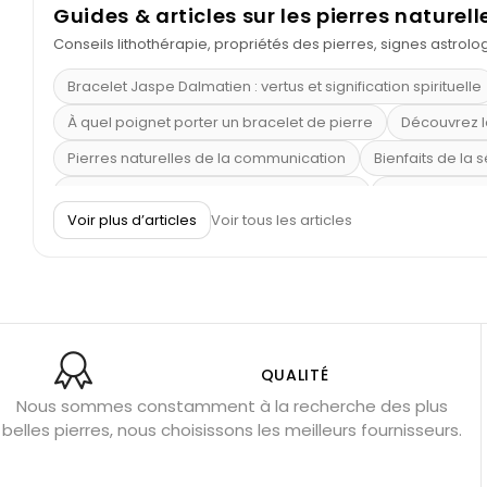
Guides & articles sur les pierres naturell
Conseils lithothérapie, propriétés des pierres, signes astrol
Bracelet Jaspe Dalmatien : vertus et signification spirituelle
À quel poignet porter un bracelet de pierre
Découvrez l
Pierres naturelles de la communication
Bienfaits de la 
Obsidienne dorée : vertus et signification
11 pierres se
Voir plus d’articles
Voir tous les articles
Pierre de lave : propriétés et bienfaits
Cornaline : prop
Shungite : purification et protection
Bagues en labradori
Aigue-marine : propriétés et couleurs
Pierres de souci 
Bracelets anti-stress en pierre
Pierre de lune : bienfaits
Obsidienne noire : danger ?
Guide des pierres de prote
QUALITÉ
Nous sommes constamment à la recherche des plus
Pierres pour les examens
Pierres anti-déprime
Mieu
belles pierres, nous choisissons les meilleurs fournisseurs.
Porter l’œil de tigre
Ouvrir les chakras
Géode d’amét