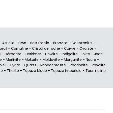
-
Azurite
-
Biwa
-
Bois fossile
-
Bronzite
-
Cacoxénite
-
orail
-
Cornaline
-
Cristal de roche
-
Cuivre
-
Cyanite
-
e
-
Hématite
-
Herkimer
-
Howlite
-
Indigolite
-
Iolite
-
Jade
-
e
-
Merlinite
-
Mokaïte
-
Moldavite
-
Morganite
-
Nacre
-
oleil
-
Pyrite
-
Quartz
-
Rhodochrosite
-
Rhodonite
-
Rhyolite
te
-
Thulite
-
Topaze bleue
-
Topaze impériale
-
Tourmaline