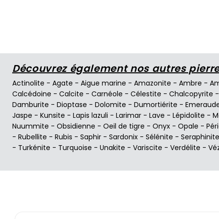
Découvrez également nos autres pierres
Actinolite
-
Agate
-
Aigue marine
-
Amazonite
-
Ambre
-
Am
Calcédoine
-
Calcite
-
Carnéole
-
Célestite
-
Chalcopyrite
Damburite
-
Dioptase
-
Dolomite
-
Dumortiérite
-
Emeraud
Jaspe
-
Kunsite
-
Lapis lazuli
-
Larimar
-
Lave
-
Lépidolite
-
M
Nuummite
-
Obsidienne
-
Oeil de tigre
-
Onyx
-
Opale
-
Pér
-
Rubellite
-
Rubis
-
Saphir
-
Sardonix
-
Sélénite
-
Seraphinit
-
Turkénite
-
Turquoise
-
Unakite
-
Variscite
-
Verdélite
-
Vé