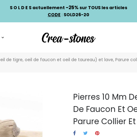
-25%
S O L D E S actuellement
sur TOUS les articles
CODE
:
SOLD26-20
eil de tigre, oeil de faucon et oeil de taureau) et lave, Parure c
Pierres 10 Mm Des
De Faucon Et Oe
Parure Collier 