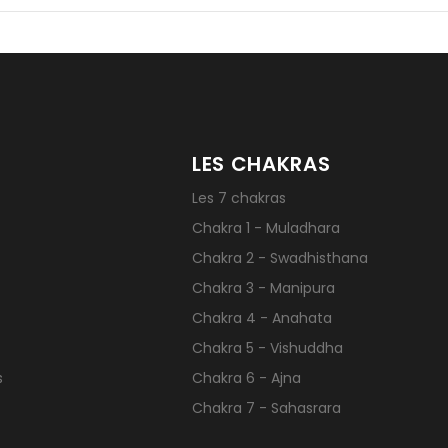
LES CHAKRAS
Les 7 chakras
Chakra 1 - Muladhara
Chakra 2 - Swadhisthana
Chakra 3 - Manipura
Chakra 4 - Anahata
Chakra 5 - Vishuddha
s
Chakra 6 - Ajna
Chakra 7 - Sahasrara