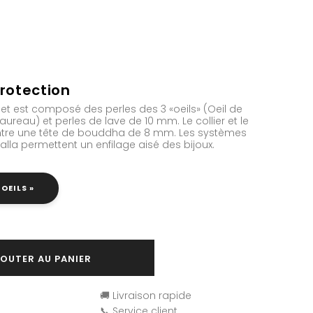
rotection
let est composé des perles des 3 «oeils» (Oeil de
taureau) et perles de lave de 10 mm. Le collier et le
entre une tête de bouddha de 8 mm. Les systèmes
lla permettent un enfilage aisé des bijoux.
 OEILS »
OUTER AU PANIER
🚚 Livraison rapide
📞 Service client