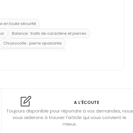
ux en toute sécurité
eur
Balance : traits de caractère et pierres
Chrysocolle : pierre apaisante
 placer la citrine dans la maison
e : douceur et apaisement
: propriétés et précautions
Citrine : propriétés magiques
l’amour
Dormir avec l’œil de tigre ?
Dormir avec des pierres
res
Fluorite : pierre la plus colorée
A L'ÉCOUTE
Toujours disponible pour répondre à vos demandes, nous
tion
Bracelets de perles pour homme
vous aiderons à trouver l'article qui vous convient le
u’une gemme ?
Signification des pierres de naissance
mieux.