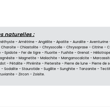
 naturelles :
éthyste
-
Amétrine
-
Angélite
-
Apatite
-
Auralite
-
Aventurine
-
Charoïte
-
Chiastolite
-
Chrysocolle
-
Chrysoprase
-
Citrine
-
C
e
-
Epidote
-
Fer de tigre
-
Fluorite
-
Fushite
-
Grenat
-
Héliotrop
agnésite
-
Magnetite
-
Malachite
-
Manganocalcite
-
Marcassit
idot
-
Pétalite
-
Phrénite
-
Pietersite
-
Pierre de lune
-
Pierre de s
e
-
Sodalite
-
Staurotide
-
Sugilite
-
Sunghite
-
Tanzanite
-
Tecti
zuvianite
-
Zircon
-
Zoisite
.