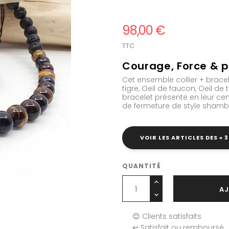
98,00 €
TTC
Courage, Force & p
Cet ensemble collier + brace
tigre, Oeil de faucon, Oeil de 
bracelet présente en leur c
de fermeture de style shamba
VOIR LES ARTICLES DES « 3
QUANTITÉ
AJ
😊 Clients satisfaits
↩️ Satisfait ou remboursé