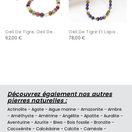
Oeil De Tigre, Oeil De...
Oeil De Tigre Et Lapis...
62,00 €
78,00 €
Découvrez également nos autres
pierres naturelles :
Actinolite
-
Agate
-
Aigue marine
-
Amazonite
-
Ambre
-
Améthyste
-
Amétrine
-
Angélite
-
Apatite
-
Auralite
-
Aventurine
-
Azurite
-
Biwa
-
Bois fossile
-
Bronzite
-
Cacoxénite
-
Calcédoine
-
Calcite
-
Carnéole
-