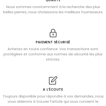
QUALITÉ
Nous sommes constamment à la recherche des plus
Chrysocolle : pierre apaisante
belles pierres, nous choisissons les meilleurs fournisseurs.
Obsidienne dorée : vertus et signification
11 pierres semi-précieuses bleues
Véritable citrine naturelle non chauffée
Où placer la citrine dans la maison
PAIEMENT SÉCURISÉ
Pierre de lave : propriétés et bienfaits
Achetez en toute confiance. Vos transactions sont
protégées et conforme aux normes de sécurité les plus
Cornaline : propriétés magiques
strictes.
Capricorne : quelles pierres choisir
Quartz rose : douceur et apaisement
Shungite : purification et protection
Bagues en labradorite argent 925
A L'ÉCOUTE
Tourmaline noire : danger et vertus
Toujours disponible pour répondre à vos demandes, nous
Lapis lazuli : propriétés et précautions
vous aiderons à trouver l'article qui vous convient le