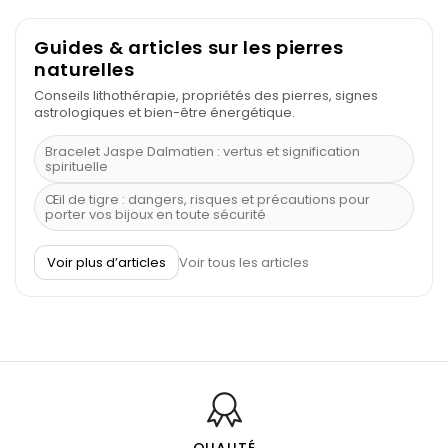
Guides & articles sur les pierres
naturelles
Conseils lithothérapie, propriétés des pierres, signes
astrologiques et bien-être énergétique.
Bracelet Jaspe Dalmatien : vertus et signification
spirituelle
Œil de tigre : dangers, risques et précautions pour
porter vos bijoux en toute sécurité
À quel poignet porter un bracelet de pierre
Voir plus d’articles
Voir tous les articles
Découvrez le scorpion et ses pierres
Pierre du Sagittaire : pierre porte-bonheur
Balance : traits de caractère et pierres
Pierres naturelles de la communication
Bienfaits de la sélénite – pierre des anges
L’améthyste est-elle faite pour moi ?