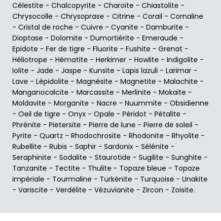
Célestite
-
Chalcopyrite
-
Charoïte
-
Chiastolite
-
Chrysocolle
-
Chrysoprase
-
Citrine
-
Corail
-
Cornaline
-
Cristal de roche
-
Cuivre
-
Cyanite
-
Damburite
-
Dioptase
-
Dolomite
-
Dumortiérite
-
Emeraude
-
Epidote
-
Fer de tigre
-
Fluorite
-
Fushite
-
Grenat
-
Héliotrope
-
Hématite
-
Herkimer
-
Howlite
-
Indigolite
-
Iolite
-
Jade
-
Jaspe
-
Kunsite
-
Lapis lazuli
-
Larimar
-
Lave
-
Lépidolite
-
Magnésite
-
Magnetite
-
Malachite
-
Manganocalcite
-
Marcassite
-
Merlinite
-
Mokaïte
-
Moldavite
-
Morganite
-
Nacre
-
Nuummite
-
Obsidienne
-
Oeil de tigre
-
Onyx
-
Opale
-
Péridot
-
Pétalite
-
Phrénite
-
Pietersite
-
Pierre de lune
-
Pierre de soleil
-
Pyrite
-
Quartz
-
Rhodochrosite
-
Rhodonite
-
Rhyolite
-
Rubellite
-
Rubis
-
Saphir
-
Sardonix
-
Sélénite
-
Seraphinite
-
Sodalite
-
Staurotide
-
Sugilite
-
Sunghite
-
Tanzanite
-
Tectite
-
Thulite
-
Topaze bleue
-
Topaze
impériale
-
Tourmaline
-
Turkénite
-
Turquoise
-
Unakite
-
Variscite
-
Verdélite
-
Vézuvianite
-
Zircon
-
Zoisite
.