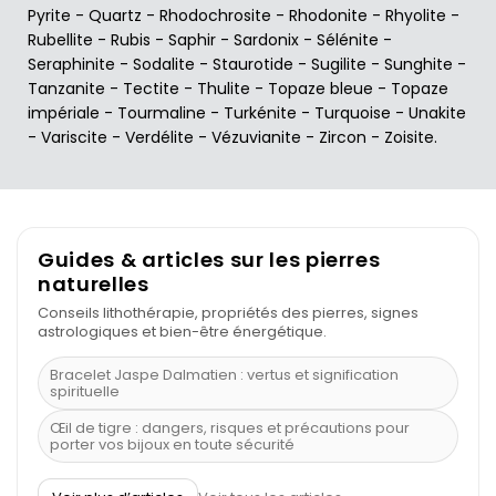
Pyrite
-
Quartz
-
Rhodochrosite
-
Rhodonite
-
Rhyolite
-
Rubellite
-
Rubis
-
Saphir
-
Sardonix
-
Sélénite
-
Seraphinite
-
Sodalite
-
Staurotide
-
Sugilite
-
Sunghite
-
Tanzanite
-
Tectite
-
Thulite
-
Topaze bleue
-
Topaze
impériale
-
Tourmaline
-
Turkénite
-
Turquoise
-
Unakite
-
Variscite
-
Verdélite
-
Vézuvianite
-
Zircon
-
Zoisite
.
Guides & articles sur les pierres
naturelles
Conseils lithothérapie, propriétés des pierres, signes
astrologiques et bien-être énergétique.
Bracelet Jaspe Dalmatien : vertus et signification
spirituelle
Œil de tigre : dangers, risques et précautions pour
porter vos bijoux en toute sécurité
À quel poignet porter un bracelet de pierre