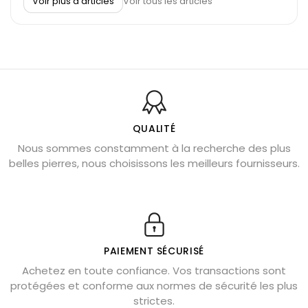
Voir plus d’articles
Voir tous les articles
Découvrez le scorpion et ses pierres
Pierre du Sagittaire : pierre porte-bonheur
Balance : traits de caractère et pierres
Pierres naturelles de la communication
Bienfaits de la sélénite – pierre des anges
L’améthyste est-elle faite pour moi ?
QUALITÉ
Nous sommes constamment à la recherche des plus
Chrysocolle : pierre apaisante
belles pierres, nous choisissons les meilleurs fournisseurs.
Obsidienne dorée : vertus et signification
11 pierres semi-précieuses bleues
Véritable citrine naturelle non chauffée
Où placer la citrine dans la maison
PAIEMENT SÉCURISÉ
Pierre de lave : propriétés et bienfaits
Achetez en toute confiance. Vos transactions sont
protégées et conforme aux normes de sécurité les plus
Cornaline : propriétés magiques
strictes.