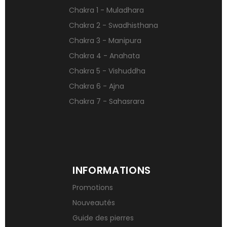
Chakra 1 - Muladhara
Pierres naturelles contre le stress
Chakra 2 - Swadhisthana
Qu’est-ce qu’une gemme ?
Chakra 3 - Manipura
Signification des pierres de naissance
Chakra 4 - Anahata
Chakra 5 - Vishuddha
Chakra 6 - Ajna
Chakra 7 - Sahasrara
INFORMATIONS
Promotions
Nouveautés
Guide des pierres