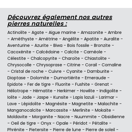
Découvrez également nos autres
pierres naturelles :
Actinolite
-
Agate
-
Aigue marine
-
Amazonite
-
Ambre
-
Améthyste
-
Amétrine
-
Angélite
-
Apatite
-
Auralite
-
Aventurine
-
Azurite
-
Biwa
-
Bois fossile
-
Bronzite
-
Cacoxénite
-
Calcédoine
-
Calcite
-
Carnéole
-
Célestite
-
Chalcopyrite
-
Charoïte
-
Chiastolite
-
Chrysocolle
-
Chrysoprase
-
Citrine
-
Corail
-
Cornaline
-
Cristal de roche
-
Cuivre
-
Cyanite
-
Damburite
-
Dioptase
-
Dolomite
-
Dumortiérite
-
Emeraude
-
Epidote
-
Fer de tigre
-
Fluorite
-
Fushite
-
Grenat
-
Héliotrope
-
Hématite
-
Herkimer
-
Howlite
-
Indigolite
-
Iolite
-
Jade
-
Jaspe
-
Kunsite
-
Lapis lazuli
-
Larimar
-
Lave
-
Lépidolite
-
Magnésite
-
Magnetite
-
Malachite
-
Manganocalcite
-
Marcassite
-
Merlinite
-
Mokaïte
-
Moldavite
-
Morganite
-
Nacre
-
Nuummite
-
Obsidienne
-
Oeil de tigre
-
Onyx
-
Opale
-
Péridot
-
Pétalite
-
Phrénite
-
Pietersite
-
Pierre de lune
-
Pierre de soleil
-