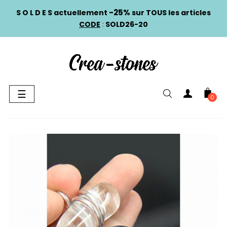
-25%
S O L D E S actuellement
sur TOUS les articles
CODE
:
SOLD26-20
Basculer
☰
0
la
navigation