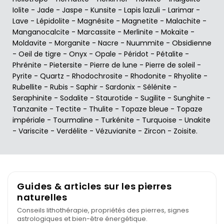
Iolite
-
Jade
-
Jaspe
-
Kunsite
-
Lapis lazuli
-
Larimar
-
Lave
-
Lépidolite
-
Magnésite
-
Magnetite
-
Malachite
-
Manganocalcite
-
Marcassite
-
Merlinite
-
Mokaïte
-
Moldavite
-
Morganite
-
Nacre
-
Nuummite
-
Obsidienne
-
Oeil de tigre
-
Onyx
-
Opale
-
Péridot
-
Pétalite
-
Phrénite
-
Pietersite
-
Pierre de lune
-
Pierre de soleil
-
Pyrite
-
Quartz
-
Rhodochrosite
-
Rhodonite
-
Rhyolite
-
Rubellite
-
Rubis
-
Saphir
-
Sardonix
-
Sélénite
-
Seraphinite
-
Sodalite
-
Staurotide
-
Sugilite
-
Sunghite
-
Tanzanite
-
Tectite
-
Thulite
-
Topaze bleue
-
Topaze
impériale
-
Tourmaline
-
Turkénite
-
Turquoise
-
Unakite
-
Variscite
-
Verdélite
-
Vézuvianite
-
Zircon
-
Zoisite
.
Guides & articles sur les pierres
naturelles
Conseils lithothérapie, propriétés des pierres, signes
astrologiques et bien-être énergétique.