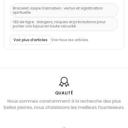
Bracelet Jaspe Dalmatien : vertus et signification
spirituelle
Œil de tigre : dangers, risques et précautions pour
porter vos bijoux en toute sécurité
À quel poignet porter un bracelet de pierre
Voir plus d’articles
Voir tous les articles
Découvrez le scorpion et ses pierres
Pierre du Sagittaire : pierre porte-bonheur
Balance : traits de caractère et pierres
Pierres naturelles de la communication
Bienfaits de la sélénite – pierre des anges
L’améthyste est-elle faite pour moi ?
QUALITÉ
Nous sommes constamment à la recherche des plus
Chrysocolle : pierre apaisante
belles pierres, nous choisissons les meilleurs fournisseurs.
Obsidienne dorée : vertus et signification
11 pierres semi-précieuses bleues