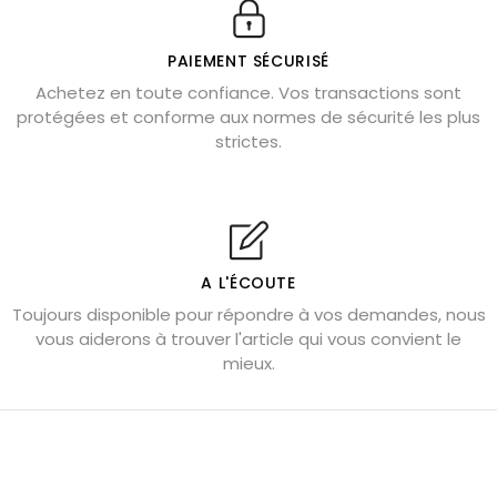
Véritable citrine naturelle non chauffée
Où placer la citrine dans la maison
PAIEMENT SÉCURISÉ
Pierre de lave : propriétés et bienfaits
Achetez en toute confiance. Vos transactions sont
protégées et conforme aux normes de sécurité les plus
Cornaline : propriétés magiques
strictes.
Capricorne : quelles pierres choisir
Quartz rose : douceur et apaisement
Shungite : purification et protection
Bagues en labradorite argent 925
A L'ÉCOUTE
Tourmaline noire : danger et vertus
Toujours disponible pour répondre à vos demandes, nous
Lapis lazuli : propriétés et précautions
vous aiderons à trouver l'article qui vous convient le
mieux.
Citrine : propriétés magiques
Aigue-marine : propriétés et couleurs
Pierres de souci et anxiété
Pierres pour la confiance en soi