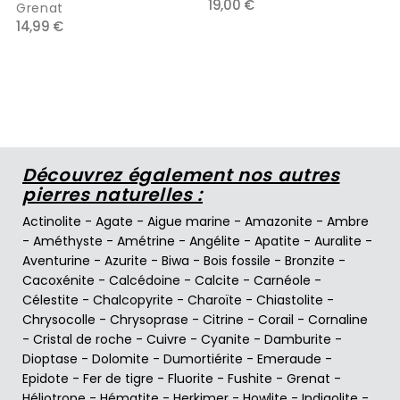
19,00 €
Grenat
14,99 €
Découvrez également nos autres
pierres naturelles :
Actinolite
-
Agate
-
Aigue marine
-
Amazonite
-
Ambre
-
Améthyste
-
Amétrine
-
Angélite
-
Apatite
-
Auralite
-
Aventurine
-
Azurite
-
Biwa
-
Bois fossile
-
Bronzite
-
Cacoxénite
-
Calcédoine
-
Calcite
-
Carnéole
-
Célestite
-
Chalcopyrite
-
Charoïte
-
Chiastolite
-
Chrysocolle
-
Chrysoprase
-
Citrine
-
Corail
-
Cornaline
-
Cristal de roche
-
Cuivre
-
Cyanite
-
Damburite
-
Dioptase
-
Dolomite
-
Dumortiérite
-
Emeraude
-
Epidote
-
Fer de tigre
-
Fluorite
-
Fushite
-
Grenat
-
Héliotrope
-
Hématite
-
Herkimer
-
Howlite
-
Indigolite
-