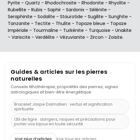
Pyrite
-
Quartz
-
Rhodochrosite
-
Rhodonite
-
Rhyolite
-
Rubellite
-
Rubis
-
Saphir
-
Sardonix
-
Sélénite
-
Seraphinite
-
Sodalite
-
Staurotide
-
Sugilite
-
Sunghite
-
Tanzanite
-
Tectite
-
Thulite
-
Topaze bleue
-
Topaze
impériale
-
Tourmaline
-
Turkénite
-
Turquoise
-
Unakite
-
Variscite
-
Verdélite
-
Vézuvianite
-
Zircon
-
Zoisite
.
Guides & articles sur les pierres
naturelles
Conseils lithothérapie, propriétés des pierres, signes
astrologiques et bien-être énergétique.
Bracelet Jaspe Dalmatien : vertus et signification
spirituelle
Œil de tigre : dangers, risques et précautions pour
porter vos bijoux en toute sécurité
À quel poignet porter un bracelet de pierre
Voir plus d’articles
Voir tous les articles