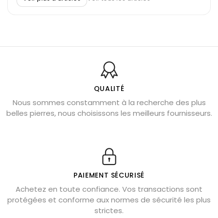
Découvrez le scorpion et ses pierres
Pierre du Sagittaire : pierre porte-bonheur
Balance : traits de caractère et pierres
Pierres naturelles de la communication
Bienfaits de la sélénite – pierre des anges
L’améthyste est-elle faite pour moi ?
QUALITÉ
Nous sommes constamment à la recherche des plus
Chrysocolle : pierre apaisante
belles pierres, nous choisissons les meilleurs fournisseurs.
Obsidienne dorée : vertus et signification
11 pierres semi-précieuses bleues
Véritable citrine naturelle non chauffée
Où placer la citrine dans la maison
PAIEMENT SÉCURISÉ
Pierre de lave : propriétés et bienfaits
Achetez en toute confiance. Vos transactions sont
protégées et conforme aux normes de sécurité les plus
Cornaline : propriétés magiques
strictes.
Capricorne : quelles pierres choisir