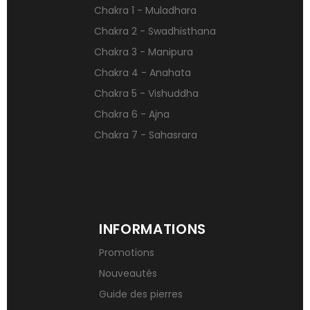
Chakra 1 - Muladhara
Pierres naturelles contre le stress
Chakra 2 - Swadhisthana
Qu’est-ce qu’une gemme ?
Chakra 3 - Manipura
Signification des pierres de naissance
Chakra 4 - Anahata
Chakra 5 - Vishuddha
Chakra 6 - Ajna
Chakra 7 - Sahasrara
INFORMATIONS
Promotions
Nouveautés
Guide des pierres