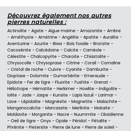
Découvrez également nos autres
pierres naturelles :
Actinolite
-
Agate
-
Aigue marine
-
Amazonite
-
Ambre
-
Améthyste
-
Amétrine
-
Angélite
-
Apatite
-
Auralite
-
Aventurine
-
Azurite
-
Biwa
-
Bois fossile
-
Bronzite
-
Cacoxénite
-
Calcédoine
-
Calcite
-
Carnéole
-
Célestite
-
Chalcopyrite
-
Charoïte
-
Chiastolite
-
Chrysocolle
-
Chrysoprase
-
Citrine
-
Corail
-
Cornaline
-
Cristal de roche
-
Cuivre
-
Cyanite
-
Damburite
-
Dioptase
-
Dolomite
-
Dumortiérite
-
Emeraude
-
Epidote
-
Fer de tigre
-
Fluorite
-
Fushite
-
Grenat
-
Héliotrope
-
Hématite
-
Herkimer
-
Howlite
-
Indigolite
-
Iolite
-
Jade
-
Jaspe
-
Kunsite
-
Lapis lazuli
-
Larimar
-
Lave
-
Lépidolite
-
Magnésite
-
Magnetite
-
Malachite
-
Manganocalcite
-
Marcassite
-
Merlinite
-
Mokaïte
-
Moldavite
-
Morganite
-
Nacre
-
Nuummite
-
Obsidienne
-
Oeil de tigre
-
Onyx
-
Opale
-
Péridot
-
Pétalite
-
Phrénite
-
Pietersite
-
Pierre de lune
-
Pierre de soleil
-