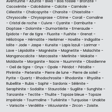
Aventurine
-
Azurite
-
Biwa
-
Bois fossile
-
Bronzite
-
Cacoxénite
-
Calcédoine
-
Calcite
-
Carnéole
-
Célestite
-
Chalcopyrite
-
Charoïte
-
Chiastolite
-
Chrysocolle
-
Chrysoprase
-
Citrine
-
Corail
-
Cornaline
-
Cristal de roche
-
Cuivre
-
Cyanite
-
Damburite
-
Dioptase
-
Dolomite
-
Dumortiérite
-
Emeraude
-
Epidote
-
Fer de tigre
-
Fluorite
-
Fushite
-
Grenat
-
Héliotrope
-
Hématite
-
Herkimer
-
Howlite
-
Indigolite
-
Iolite
-
Jade
-
Jaspe
-
Kunsite
-
Lapis lazuli
-
Larimar
-
Lave
-
Lépidolite
-
Magnésite
-
Magnetite
-
Malachite
-
Manganocalcite
-
Marcassite
-
Merlinite
-
Mokaïte
-
Moldavite
-
Morganite
-
Nacre
-
Nuummite
-
Obsidienne
-
Oeil de tigre
-
Onyx
-
Opale
-
Péridot
-
Pétalite
-
Phrénite
-
Pietersite
-
Pierre de lune
-
Pierre de soleil
-
Pyrite
-
Quartz
-
Rhodochrosite
-
Rhodonite
-
Rhyolite
-
Rubellite
-
Rubis
-
Saphir
-
Sardonix
-
Sélénite
-
Seraphinite
-
Sodalite
-
Staurotide
-
Sugilite
-
Sunghite
-
Tanzanite
-
Tectite
-
Thulite
-
Topaze bleue
-
Topaze
impériale
-
Tourmaline
-
Turkénite
-
Turquoise
-
Unakite
-
Variscite
-
Verdélite
-
Vézuvianite
-
Zircon
-
Zoisite
.