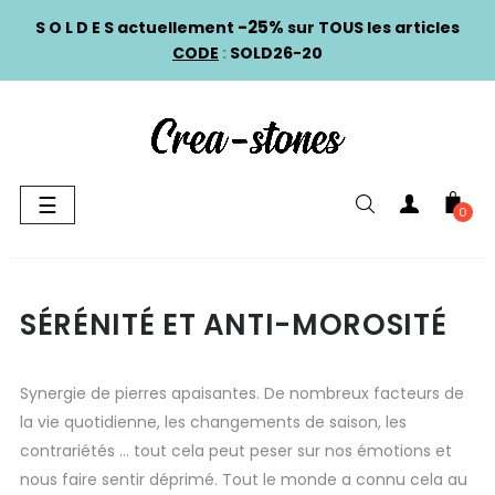
-25%
S O L D E S actuellement
sur TOUS les articles
CODE
:
SOLD26-20
Basculer
☰
0
la
navigation
SÉRÉNITÉ ET ANTI-MOROSITÉ
Synergie de pierres apaisantes. De nombreux facteurs de
la vie quotidienne, les changements de saison, les
contrariétés ... tout cela peut peser sur nos émotions et
nous faire sentir déprimé. Tout le monde a connu cela au