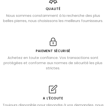
Bienfaits de la sélénite – pierre des anges
L’améthyste est-elle faite pour moi ?
QUALITÉ
Nous sommes constamment à la recherche des plus
Chrysocolle : pierre apaisante
belles pierres, nous choisissons les meilleurs fournisseurs.
Obsidienne dorée : vertus et signification
11 pierres semi-précieuses bleues
Véritable citrine naturelle non chauffée
Où placer la citrine dans la maison
PAIEMENT SÉCURISÉ
Pierre de lave : propriétés et bienfaits
Achetez en toute confiance. Vos transactions sont
protégées et conforme aux normes de sécurité les plus
Cornaline : propriétés magiques
strictes.
Capricorne : quelles pierres choisir
Quartz rose : douceur et apaisement
Shungite : purification et protection
Bagues en labradorite argent 925
A L'ÉCOUTE
Tourmaline noire : danger et vertus
Toujours disponible pour répondre à vos demandes, nous