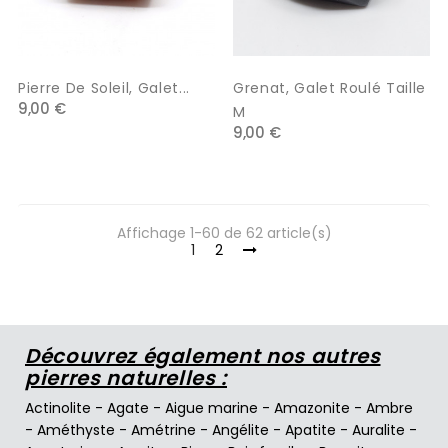
Pierre De Soleil, Galet...
Grenat, Galet Roulé Taille
9,00 €
M
9,00 €
Affichage 1-60 de 62 article(s)
1
2
Découvrez également nos autres
pierres naturelles :
Actinolite
-
Agate
-
Aigue marine
-
Amazonite
-
Ambre
-
Améthyste
-
Amétrine
-
Angélite
-
Apatite
-
Auralite
-