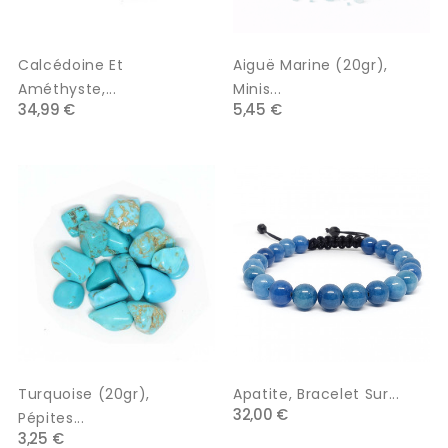
Calcédoine Et
Aiguë Marine (20gr),
Améthyste,...
Minis...
34,99 €
5,45 €
Turquoise (20gr),
Apatite, Bracelet Sur...
32,00 €
Pépites...
3,25 €