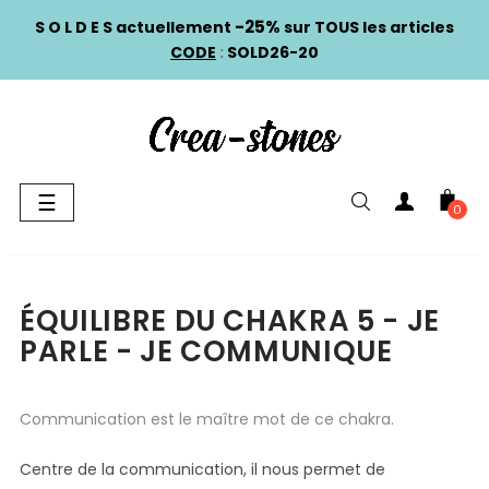
-25%
S O L D E S actuellement
sur TOUS les articles
CODE
:
SOLD26-20
Basculer
☰
0
la
navigation
ÉQUILIBRE DU CHAKRA 5 - JE
PARLE - JE COMMUNIQUE
Communication est le maître mot de ce chakra.
Centre de la communication, il nous permet de