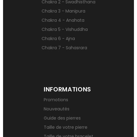
Chakra 2 - Swadhisthana
Qu’est-ce qu’une gemme ?
Chakra 3 - Manipura
Signification des pierres de naissance
Chakra 4 - Anahata
Chakra 5 - Vishuddha
Chakra 6 - Ajna
Chakra 7 - Sahasrara
INFORMATIONS
Promotions
Nouveautés
Guide des pierres
Taille de votre pierre
Taille de votre bracelet