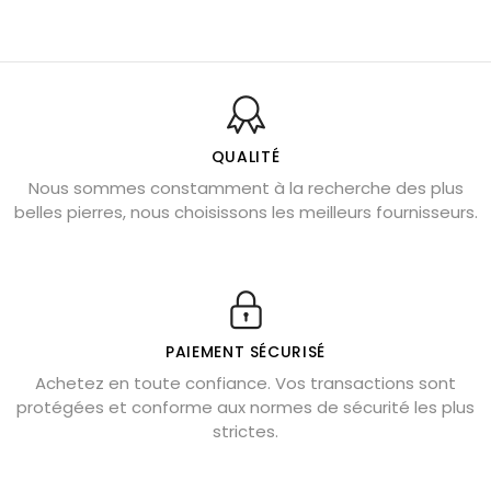
Pierre du Sagittaire : pierre porte-bonheur
Balance : traits de caractère et pierres
Pierres naturelles de la communication
Bienfaits de la sélénite – pierre des anges
L’améthyste est-elle faite pour moi ?
QUALITÉ
Nous sommes constamment à la recherche des plus
Chrysocolle : pierre apaisante
belles pierres, nous choisissons les meilleurs fournisseurs.
Obsidienne dorée : vertus et signification
11 pierres semi-précieuses bleues
Véritable citrine naturelle non chauffée
Où placer la citrine dans la maison
PAIEMENT SÉCURISÉ
Pierre de lave : propriétés et bienfaits
Achetez en toute confiance. Vos transactions sont
protégées et conforme aux normes de sécurité les plus
Cornaline : propriétés magiques
strictes.
Capricorne : quelles pierres choisir
Quartz rose : douceur et apaisement