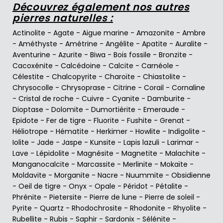
Découvrez également nos autres
pierres naturelles :
Actinolite
-
Agate
-
Aigue marine
-
Amazonite
-
Ambre
-
Améthyste
-
Amétrine
-
Angélite
-
Apatite
-
Auralite
-
Aventurine
-
Azurite
-
Biwa
-
Bois fossile
-
Bronzite
-
Cacoxénite
-
Calcédoine
-
Calcite
-
Carnéole
-
Célestite
-
Chalcopyrite
-
Charoïte
-
Chiastolite
-
Chrysocolle
-
Chrysoprase
-
Citrine
-
Corail
-
Cornaline
-
Cristal de roche
-
Cuivre
-
Cyanite
-
Damburite
-
Dioptase
-
Dolomite
-
Dumortiérite
-
Emeraude
-
Epidote
-
Fer de tigre
-
Fluorite
-
Fushite
-
Grenat
-
Héliotrope
-
Hématite
-
Herkimer
-
Howlite
-
Indigolite
-
Iolite
-
Jade
-
Jaspe
-
Kunsite
-
Lapis lazuli
-
Larimar
-
Lave
-
Lépidolite
-
Magnésite
-
Magnetite
-
Malachite
-
Manganocalcite
-
Marcassite
-
Merlinite
-
Mokaïte
-
Moldavite
-
Morganite
-
Nacre
-
Nuummite
-
Obsidienne
-
Oeil de tigre
-
Onyx
-
Opale
-
Péridot
-
Pétalite
-
Phrénite
-
Pietersite
-
Pierre de lune
-
Pierre de soleil
-
Pyrite
-
Quartz
-
Rhodochrosite
-
Rhodonite
-
Rhyolite
-
Rubellite
-
Rubis
-
Saphir
-
Sardonix
-
Sélénite
-