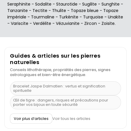
Seraphinite
-
Sodalite
-
Staurotide
-
Sugilite
-
Sunghite
-
Tanzanite
-
Tectite
-
Thulite
-
Topaze bleue
-
Topaze
impériale
-
Tourmaline
-
Turkénite
-
Turquoise
-
Unakite
-
Variscite
-
Verdélite
-
Vézuvianite
-
Zircon
-
Zoisite
.
Guides & articles sur les pierres
naturelles
Conseils lithothérapie, propriétés des pierres, signes
astrologiques et bien-être énergétique.
Bracelet Jaspe Dalmatien : vertus et signification
spirituelle
Œil de tigre : dangers, risques et précautions pour
porter vos bijoux en toute sécurité
À quel poignet porter un bracelet de pierre
Voir plus d’articles
Voir tous les articles
Découvrez le scorpion et ses pierres