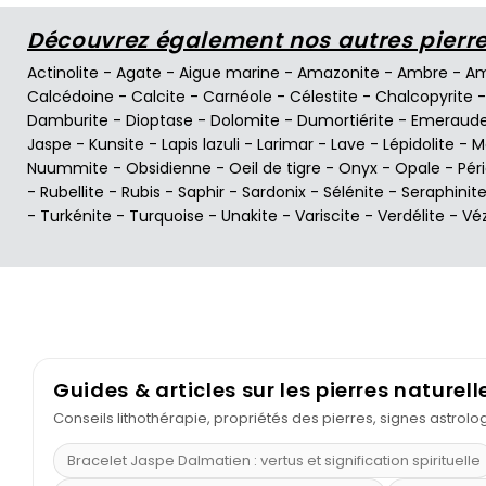
Découvrez également nos autres pierres
Actinolite
-
Agate
-
Aigue marine
-
Amazonite
-
Ambre
-
Am
Calcédoine
-
Calcite
-
Carnéole
-
Célestite
-
Chalcopyrite
Damburite
-
Dioptase
-
Dolomite
-
Dumortiérite
-
Emeraud
Jaspe
-
Kunsite
-
Lapis lazuli
-
Larimar
-
Lave
-
Lépidolite
-
M
Nuummite
-
Obsidienne
-
Oeil de tigre
-
Onyx
-
Opale
-
Pér
-
Rubellite
-
Rubis
-
Saphir
-
Sardonix
-
Sélénite
-
Seraphinit
-
Turkénite
-
Turquoise
-
Unakite
-
Variscite
-
Verdélite
-
Vé
Guides & articles sur les pierres naturell
Conseils lithothérapie, propriétés des pierres, signes astrol
Bracelet Jaspe Dalmatien : vertus et signification spirituelle