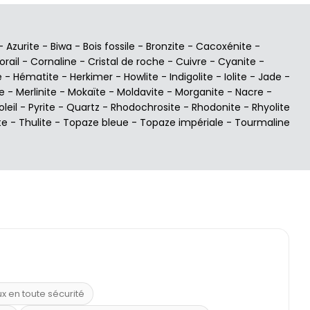
-
Azurite
-
Biwa
-
Bois fossile
-
Bronzite
-
Cacoxénite
-
orail
-
Cornaline
-
Cristal de roche
-
Cuivre
-
Cyanite
-
e
-
Hématite
-
Herkimer
-
Howlite
-
Indigolite
-
Iolite
-
Jade
-
e
-
Merlinite
-
Mokaïte
-
Moldavite
-
Morganite
-
Nacre
-
oleil
-
Pyrite
-
Quartz
-
Rhodochrosite
-
Rhodonite
-
Rhyolite
te
-
Thulite
-
Topaze bleue
-
Topaze impériale
-
Tourmaline
ux en toute sécurité