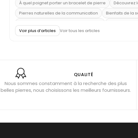
À quel poignet porter un bracelet de pierre
Découvrez l
Pierres naturelles de la communication
Bienfaits de la 
Obsidienne dorée : vertus et signification
11 pierres se
Voir plus d’articles
Voir tous les articles
Pierre de lave : propriétés et bienfaits
Cornaline : prop
Shungite : purification et protection
Bagues en labradori
Aigue-marine : propriétés et couleurs
Pierres de souci 
Bracelets anti-stress en pierre
Pierre de lune : bienfaits
Obsidienne noire : danger ?
Guide des pierres de prote
QUALITÉ
Nous sommes constamment à la recherche des plus
Pierres pour les examens
Pierres anti-déprime
Mieu
belles pierres, nous choisissons les meilleurs fournisseurs.
Porter l’œil de tigre
Ouvrir les chakras
Géode d’amét