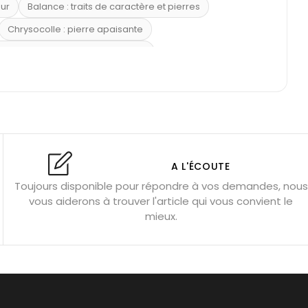
eur
Balance : traits de caractère et pierres
Chrysocolle : pierre apaisante
 placer la citrine dans la maison
e : douceur et apaisement
: propriétés et précautions
Citrine : propriétés magiques
l’amour
Dormir avec l’œil de tigre ?
Dormir avec des pierres
res
Fluorite : pierre la plus colorée
A L'ÉCOUTE
Toujours disponible pour répondre à vos demandes, nous
tion
Bracelets de perles pour homme
vous aiderons à trouver l'article qui vous convient le
u’une gemme ?
Signification des pierres de naissance
mieux.