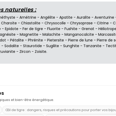
 naturelles :
éthyste
-
Amétrine
-
Angélite
-
Apatite
-
Auralite
-
Aventurine
-
Charoïte
-
Chiastolite
-
Chrysocolle
-
Chrysoprase
-
Citrine
-
C
e
-
Epidote
-
Fer de tigre
-
Fluorite
-
Fushite
-
Grenat
-
Héliotrop
agnésite
-
Magnetite
-
Malachite
-
Manganocalcite
-
Marcassit
idot
-
Pétalite
-
Phrénite
-
Pietersite
-
Pierre de lune
-
Pierre de s
e
-
Sodalite
-
Staurotide
-
Sugilite
-
Sunghite
-
Tanzanite
-
Tecti
zuvianite
-
Zircon
-
Zoisite
.
es
ogiques et bien-être énergétique.
Œil de tigre : dangers, risques et précautions pour porter vos bijo