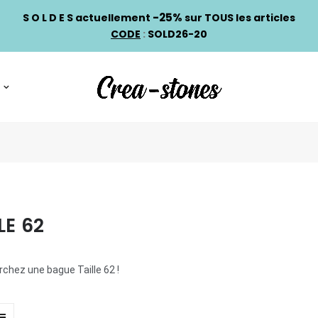
-25%
S O L D E S actuellement
sur TOUS les articles
CODE
:
SOLD26-20
LE 62
chez une bague Taille 62 !