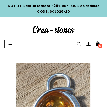
-25%
S O L D E S actuellement
sur TOUS les articles
CODE
:
SOLD26-20
Basculer
☰
0
la
navigation