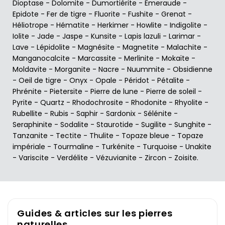
Dioptase
-
Dolomite
-
Dumortiérite
-
Emeraude
-
Epidote
-
Fer de tigre
-
Fluorite
-
Fushite
-
Grenat
-
Héliotrope
-
Hématite
-
Herkimer
-
Howlite
-
Indigolite
-
Iolite
-
Jade
-
Jaspe
-
Kunsite
-
Lapis lazuli
-
Larimar
-
Lave
-
Lépidolite
-
Magnésite
-
Magnetite
-
Malachite
-
Manganocalcite
-
Marcassite
-
Merlinite
-
Mokaïte
-
Moldavite
-
Morganite
-
Nacre
-
Nuummite
-
Obsidienne
-
Oeil de tigre
-
Onyx
-
Opale
-
Péridot
-
Pétalite
-
Phrénite
-
Pietersite
-
Pierre de lune
-
Pierre de soleil
-
Pyrite
-
Quartz
-
Rhodochrosite
-
Rhodonite
-
Rhyolite
-
Rubellite
-
Rubis
-
Saphir
-
Sardonix
-
Sélénite
-
Seraphinite
-
Sodalite
-
Staurotide
-
Sugilite
-
Sunghite
-
Tanzanite
-
Tectite
-
Thulite
-
Topaze bleue
-
Topaze
impériale
-
Tourmaline
-
Turkénite
-
Turquoise
-
Unakite
-
Variscite
-
Verdélite
-
Vézuvianite
-
Zircon
-
Zoisite
.
Guides & articles sur les pierres
naturelles