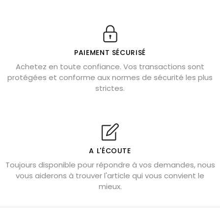
11 pierres semi-précieuses bleues
Véritable citrine naturelle non chauffée
Où placer la citrine dans la maison
PAIEMENT SÉCURISÉ
Pierre de lave : propriétés et bienfaits
Achetez en toute confiance. Vos transactions sont
protégées et conforme aux normes de sécurité les plus
Cornaline : propriétés magiques
strictes.
Capricorne : quelles pierres choisir
Quartz rose : douceur et apaisement
Shungite : purification et protection
Bagues en labradorite argent 925
A L'ÉCOUTE
Tourmaline noire : danger et vertus
Toujours disponible pour répondre à vos demandes, nous
Lapis lazuli : propriétés et précautions
vous aiderons à trouver l'article qui vous convient le
mieux.
Citrine : propriétés magiques
Aigue-marine : propriétés et couleurs