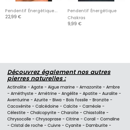
Pendentif Énergétique...
Pendentif Énergétique
22,99 €
Chakras
9,99 €
Découvrez également nos autres
pierres naturelles :
Actinolite
-
Agate
-
Aigue marine
-
Amazonite
-
Ambre
-
Améthyste
-
Amétrine
-
Angélite
-
Apatite
-
Auralite
-
Aventurine
-
Azurite
-
Biwa
-
Bois fossile
-
Bronzite
-
Cacoxénite
-
Calcédoine
-
Calcite
-
Carnéole
-
Célestite
-
Chalcopyrite
-
Charoïte
-
Chiastolite
-
Chrysocolle
-
Chrysoprase
-
Citrine
-
Corail
-
Cornaline
-
Cristal de roche
-
Cuivre
-
Cyanite
-
Damburite
-