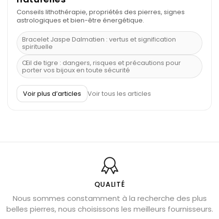
Conseils lithothérapie, propriétés des pierres, signes
astrologiques et bien-être énergétique.
Bracelet Jaspe Dalmatien : vertus et signification
spirituelle
Œil de tigre : dangers, risques et précautions pour
porter vos bijoux en toute sécurité
À quel poignet porter un bracelet de pierre
Voir plus d’articles
Voir tous les articles
Découvrez le scorpion et ses pierres
Pierre du Sagittaire : pierre porte-bonheur
Balance : traits de caractère et pierres
Pierres naturelles de la communication
Bienfaits de la sélénite – pierre des anges
L’améthyste est-elle faite pour moi ?
QUALITÉ
Nous sommes constamment à la recherche des plus
Chrysocolle : pierre apaisante
belles pierres, nous choisissons les meilleurs fournisseurs.
Obsidienne dorée : vertus et signification