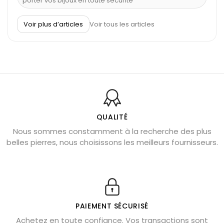
porter vos bijoux en toute sécurité
À quel poignet porter un bracelet de pierre
Voir plus d’articles
Voir tous les articles
Découvrez le scorpion et ses pierres
Pierre du Sagittaire : pierre porte-bonheur
Balance : traits de caractère et pierres
Pierres naturelles de la communication
Bienfaits de la sélénite – pierre des anges
L’améthyste est-elle faite pour moi ?
QUALITÉ
Nous sommes constamment à la recherche des plus
Chrysocolle : pierre apaisante
belles pierres, nous choisissons les meilleurs fournisseurs.
Obsidienne dorée : vertus et signification
11 pierres semi-précieuses bleues
Véritable citrine naturelle non chauffée
Où placer la citrine dans la maison
PAIEMENT SÉCURISÉ
Pierre de lave : propriétés et bienfaits
Achetez en toute confiance. Vos transactions sont