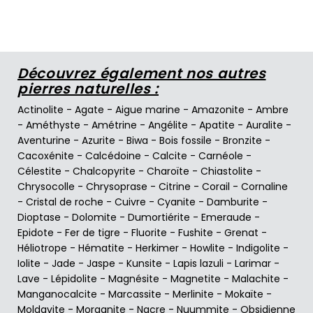
Découvrez également nos autres
pierres naturelles :
Actinolite
-
Agate
-
Aigue marine
-
Amazonite
-
Ambre
-
Améthyste
-
Amétrine
-
Angélite
-
Apatite
-
Auralite
-
Aventurine
-
Azurite
-
Biwa
-
Bois fossile
-
Bronzite
-
Cacoxénite
-
Calcédoine
-
Calcite
-
Carnéole
-
Célestite
-
Chalcopyrite
-
Charoïte
-
Chiastolite
-
Chrysocolle
-
Chrysoprase
-
Citrine
-
Corail
-
Cornaline
-
Cristal de roche
-
Cuivre
-
Cyanite
-
Damburite
-
Dioptase
-
Dolomite
-
Dumortiérite
-
Emeraude
-
Epidote
-
Fer de tigre
-
Fluorite
-
Fushite
-
Grenat
-
Héliotrope
-
Hématite
-
Herkimer
-
Howlite
-
Indigolite
-
Iolite
-
Jade
-
Jaspe
-
Kunsite
-
Lapis lazuli
-
Larimar
-
Lave
-
Lépidolite
-
Magnésite
-
Magnetite
-
Malachite
-
Manganocalcite
-
Marcassite
-
Merlinite
-
Mokaïte
-
Moldavite
-
Morganite
-
Nacre
-
Nuummite
-
Obsidienne