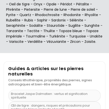
-
Oeil de tigre
-
Onyx
-
Opale
-
Péridot
-
Pétalite
-
Phrénite
-
Pietersite
-
Pierre de lune
-
Pierre de soleil
-
Pyrite
-
Quartz
-
Rhodochrosite
-
Rhodonite
-
Rhyolite
-
Rubellite
-
Rubis
-
Saphir
-
Sardonix
-
Sélénite
-
Seraphinite
-
Sodalite
-
Staurotide
-
Sugilite
-
Sunghite
-
Tanzanite
-
Tectite
-
Thulite
-
Topaze bleue
-
Topaze
impériale
-
Tourmaline
-
Turkénite
-
Turquoise
-
Unakite
-
Variscite
-
Verdélite
-
Vézuvianite
-
Zircon
-
Zoisite
.
Guides & articles sur les pierres
naturelles
Conseils lithothérapie, propriétés des pierres, signes
astrologiques et bien-être énergétique.
Bracelet Jaspe Dalmatien : vertus et signification
spirituelle
Œil de tigre : dangers, risques et précautions pour