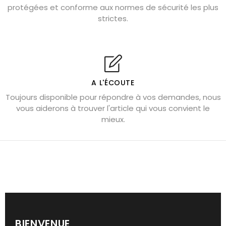
protégées et conforme aux normes de sécurité les plus
Cornaline : propriétés magiques
strictes.
Capricorne : quelles pierres choisir
Quartz rose : douceur et apaisement
Shungite : purification et protection
Bagues en labradorite argent 925
A L'ÉCOUTE
Tourmaline noire : danger et vertus
Toujours disponible pour répondre à vos demandes, nous
Lapis lazuli : propriétés et précautions
vous aiderons à trouver l'article qui vous convient le
mieux.
Citrine : propriétés magiques
Aigue-marine : propriétés et couleurs
Pierres de souci et anxiété
Pierres pour la confiance en soi
Pierres pour attirer l’amour
Dormir avec l’œil de tigre ?
BIENVENUE
Bracelets anti-stress en pierre