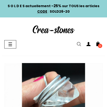
-25%
S O L D E S actuellement
sur TOUS les articles
CODE
:
SOLD26-20
Basculer
☰
0
la
navigation