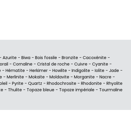
69,99 €
-
Azurite
-
Biwa
-
Bois fossile
-
Bronzite
-
Cacoxénite
-
orail
-
Cornaline
-
Cristal de roche
-
Cuivre
-
Cyanite
-
e
-
Hématite
-
Herkimer
-
Howlite
-
Indigolite
-
Iolite
-
Jade
-
e
-
Merlinite
-
Mokaïte
-
Moldavite
-
Morganite
-
Nacre
-
oleil
-
Pyrite
-
Quartz
-
Rhodochrosite
-
Rhodonite
-
Rhyolite
te
-
Thulite
-
Topaze bleue
-
Topaze impériale
-
Tourmaline