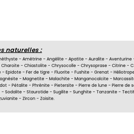
 naturelles :
éthyste
-
Amétrine
-
Angélite
-
Apatite
-
Auralite
-
Aventurine
-
Charoïte
-
Chiastolite
-
Chrysocolle
-
Chrysoprase
-
Citrine
-
C
e
-
Epidote
-
Fer de tigre
-
Fluorite
-
Fushite
-
Grenat
-
Héliotrop
agnésite
-
Magnetite
-
Malachite
-
Manganocalcite
-
Marcassit
idot
-
Pétalite
-
Phrénite
-
Pietersite
-
Pierre de lune
-
Pierre de s
e
-
Sodalite
-
Staurotide
-
Sugilite
-
Sunghite
-
Tanzanite
-
Tecti
zuvianite
-
Zircon
-
Zoisite
.