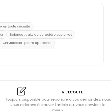
ux en toute sécurité
eur
Balance : traits de caractère et pierres
Chrysocolle : pierre apaisante
 placer la citrine dans la maison
e : douceur et apaisement
: propriétés et précautions
Citrine : propriétés magiques
l’amour
Dormir avec l’œil de tigre ?
Dormir avec des pierres
res
Fluorite : pierre la plus colorée
A L'ÉCOUTE
Toujours disponible pour répondre à vos demandes, nous
tion
Bracelets de perles pour homme
vous aiderons à trouver l'article qui vous convient le
u’une gemme ?
Signification des pierres de naissance
mieux.