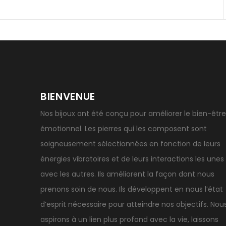
BIENVENUE
Nos bijoux ont été conçu pour améliorer le bien-être
émotionnel. Les pierres qui les composent sont
soigneusement sélectionnées en fonction de leurs
énergies vibratoires et de leurs interactions les unes
avec les autres. Ils améliorent la façon dont nous
prenons soin de nous. Ils développent en nous l’état
d’esprit nécessaire pour atteindre nos objectifs. Nou
aspirons à un lien plus profond avec la vie, laissons