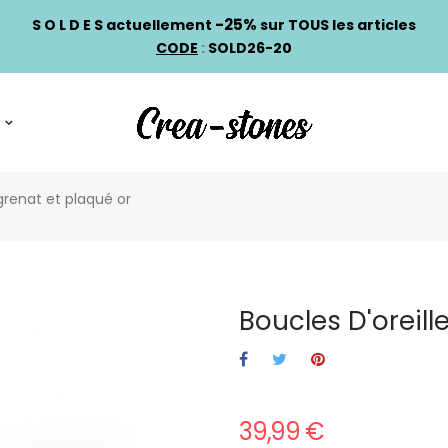
-25%
S O L D E S actuellement
sur TOUS les articles
CODE
:
SOLD26-20
 grenat et plaqué or
Boucles D'oreill
39,99 €