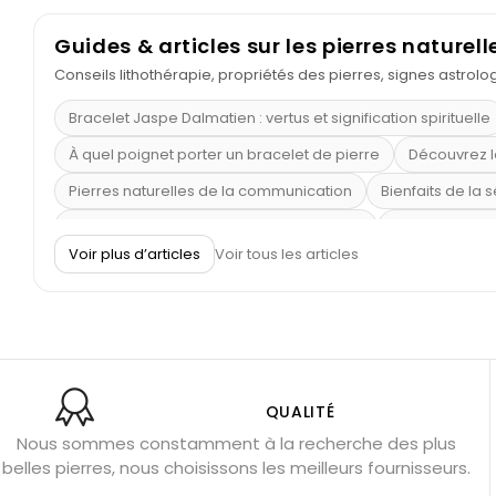
Guides & articles sur les pierres naturell
Conseils lithothérapie, propriétés des pierres, signes astrol
Bracelet Jaspe Dalmatien : vertus et signification spirituelle
À quel poignet porter un bracelet de pierre
Découvrez l
Pierres naturelles de la communication
Bienfaits de la 
Obsidienne dorée : vertus et signification
11 pierres se
Voir plus d’articles
Voir tous les articles
Pierre de lave : propriétés et bienfaits
Cornaline : prop
Shungite : purification et protection
Bagues en labradori
Aigue-marine : propriétés et couleurs
Pierres de souci 
Bracelets anti-stress en pierre
Pierre de lune : bienfaits
Obsidienne noire : danger ?
Guide des pierres de prote
QUALITÉ
Nous sommes constamment à la recherche des plus
Pierres pour les examens
Pierres anti-déprime
Mieu
belles pierres, nous choisissons les meilleurs fournisseurs.
Porter l’œil de tigre
Ouvrir les chakras
Géode d’amét