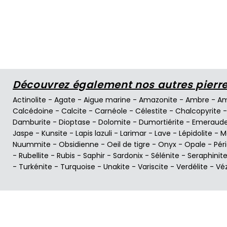
Découvrez également nos autres pierres
Actinolite
-
Agate
-
Aigue marine
-
Amazonite
-
Ambre
-
Am
Calcédoine
-
Calcite
-
Carnéole
-
Célestite
-
Chalcopyrite
Damburite
-
Dioptase
-
Dolomite
-
Dumortiérite
-
Emeraud
Jaspe
-
Kunsite
-
Lapis lazuli
-
Larimar
-
Lave
-
Lépidolite
-
M
Nuummite
-
Obsidienne
-
Oeil de tigre
-
Onyx
-
Opale
-
Pér
-
Rubellite
-
Rubis
-
Saphir
-
Sardonix
-
Sélénite
-
Seraphinit
-
Turkénite
-
Turquoise
-
Unakite
-
Variscite
-
Verdélite
-
Vé