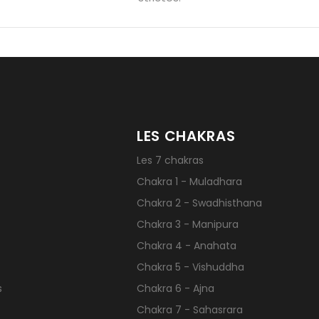
LES CHAKRAS
Les 7 chakras
Chakra 1 - Muladhara
Chakra 2 - Swadhisthana
Chakra 3 - Manipura
Chakra 4 - Anahata
Chakra 5 - Vishuddha
s
Chakra 6 - Ajna
Chakra 7 - Sahasrara