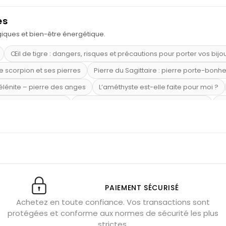
es
ogiques et bien-être énergétique.
Œil de tigre : dangers, risques et précautions pour porter vos bijo
e scorpion et ses pierres
Pierre du Sagittaire : pierre porte-bonh
sélénite – pierre des anges
L’améthyste est-elle faite pour moi ?
mi-précieuses bleues
Véritable citrine naturelle non chauffée
Où
riétés magiques
Capricorne : quelles pierres choisir
Quartz ros
te argent 925
Tourmaline noire : danger et vertus
Lapis lazuli 
et anxiété
Pierres pour la confiance en soi
Pierres pour attirer 
Labradorite : pouvoirs et effets
Pierres de naissance par mois
ction
Associer l’œil de tigre
Porter plusieurs bracelets de pier
PAIEMENT SÉCURISÉ
Achetez en toute confiance. Vos transactions sont
x gérer ses émotions
Pierres pour l’automne
Bijoux de médita
protégées et conforme aux normes de sécurité les plus
hyste géante
Pierres naturelles contre le stress
Qu’est-ce q
strictes.