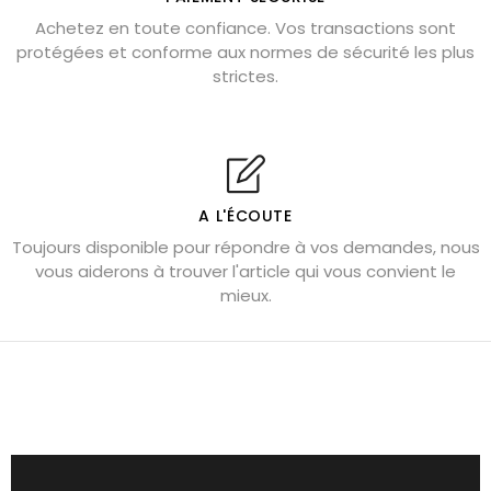
Pierre de lave : propriétés et bienfaits
Achetez en toute confiance. Vos transactions sont
protégées et conforme aux normes de sécurité les plus
Cornaline : propriétés magiques
strictes.
Capricorne : quelles pierres choisir
Quartz rose : douceur et apaisement
Shungite : purification et protection
Bagues en labradorite argent 925
A L'ÉCOUTE
Tourmaline noire : danger et vertus
Toujours disponible pour répondre à vos demandes, nous
Lapis lazuli : propriétés et précautions
vous aiderons à trouver l'article qui vous convient le
mieux.
Citrine : propriétés magiques
Aigue-marine : propriétés et couleurs
Pierres de souci et anxiété
Pierres pour la confiance en soi
Pierres pour attirer l’amour
Dormir avec l’œil de tigre ?