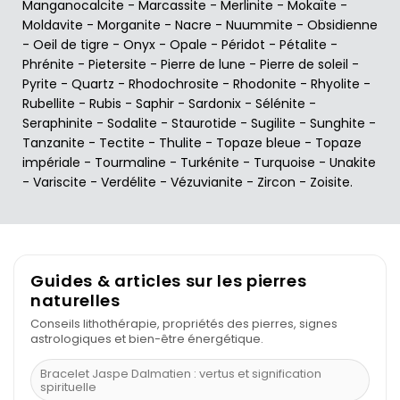
Manganocalcite
-
Marcassite
-
Merlinite
-
Mokaïte
-
Moldavite
-
Morganite
-
Nacre
-
Nuummite
-
Obsidienne
-
Oeil de tigre
-
Onyx
-
Opale
-
Péridot
-
Pétalite
-
Phrénite
-
Pietersite
-
Pierre de lune
-
Pierre de soleil
-
Pyrite
-
Quartz
-
Rhodochrosite
-
Rhodonite
-
Rhyolite
-
Rubellite
-
Rubis
-
Saphir
-
Sardonix
-
Sélénite
-
Seraphinite
-
Sodalite
-
Staurotide
-
Sugilite
-
Sunghite
-
Tanzanite
-
Tectite
-
Thulite
-
Topaze bleue
-
Topaze
impériale
-
Tourmaline
-
Turkénite
-
Turquoise
-
Unakite
-
Variscite
-
Verdélite
-
Vézuvianite
-
Zircon
-
Zoisite
.
Guides & articles sur les pierres
naturelles
Conseils lithothérapie, propriétés des pierres, signes
astrologiques et bien-être énergétique.
Bracelet Jaspe Dalmatien : vertus et signification
spirituelle