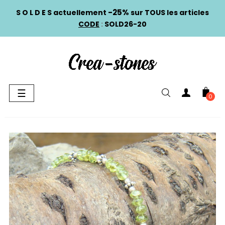
-25%
S O L D E S actuellement
sur TOUS les articles
CODE
:
SOLD26-20
Basculer
☰
0
la
navigation