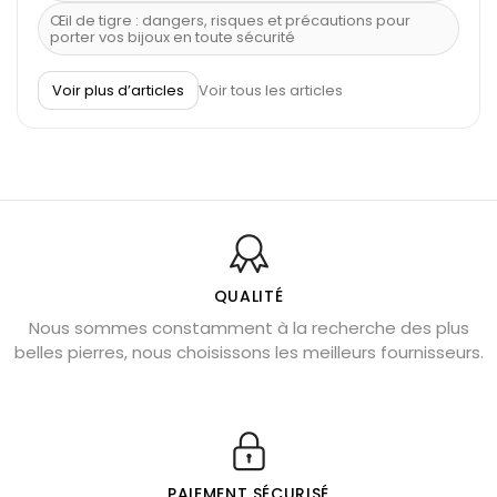
Œil de tigre : dangers, risques et précautions pour
porter vos bijoux en toute sécurité
À quel poignet porter un bracelet de pierre
Voir plus d’articles
Voir tous les articles
Découvrez le scorpion et ses pierres
Pierre du Sagittaire : pierre porte-bonheur
Balance : traits de caractère et pierres
Pierres naturelles de la communication
Bienfaits de la sélénite – pierre des anges
L’améthyste est-elle faite pour moi ?
QUALITÉ
Nous sommes constamment à la recherche des plus
Chrysocolle : pierre apaisante
belles pierres, nous choisissons les meilleurs fournisseurs.
Obsidienne dorée : vertus et signification
11 pierres semi-précieuses bleues
Véritable citrine naturelle non chauffée
Où placer la citrine dans la maison
PAIEMENT SÉCURISÉ