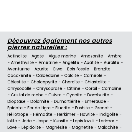
Découvrez également nos autres
pierres naturelles :
Actinolite
-
Agate
-
Aigue marine
-
Amazonite
-
Ambre
-
Améthyste
-
Amétrine
-
Angélite
-
Apatite
-
Auralite
-
Aventurine
-
Azurite
-
Biwa
-
Bois fossile
-
Bronzite
-
Cacoxénite
-
Calcédoine
-
Calcite
-
Carnéole
-
Célestite
-
Chalcopyrite
-
Charoïte
-
Chiastolite
-
Chrysocolle
-
Chrysoprase
-
Citrine
-
Corail
-
Cornaline
-
Cristal de roche
-
Cuivre
-
Cyanite
-
Damburite
-
Dioptase
-
Dolomite
-
Dumortiérite
-
Emeraude
-
Epidote
-
Fer de tigre
-
Fluorite
-
Fushite
-
Grenat
-
Héliotrope
-
Hématite
-
Herkimer
-
Howlite
-
Indigolite
-
Iolite
-
Jade
-
Jaspe
-
Kunsite
-
Lapis lazuli
-
Larimar
-
Lave
-
Lépidolite
-
Magnésite
-
Magnetite
-
Malachite
-