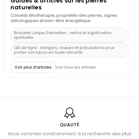
Guides & articles sur les pierres
naturelles
Conseils lithothérapie, propriétés des pierres, signes
astrologiques et bien-être énergétique.
Bracelet Jaspe Dalmatien : vertus et signification
spirituelle
Œil de tigre : dangers, risques et précautions pour
porter vos bijoux en toute sécurité
À quel poignet porter un bracelet de pierre
Voir plus d’articles
Voir tous les articles
Découvrez le scorpion et ses pierres
Pierre du Sagittaire : pierre porte-bonheur
Balance : traits de caractère et pierres
Pierres naturelles de la communication
Bienfaits de la sélénite – pierre des anges
L’améthyste est-elle faite pour moi ?
QUALITÉ
Nous sommes constamment à la recherche des plus
Chrysocolle : pierre apaisante