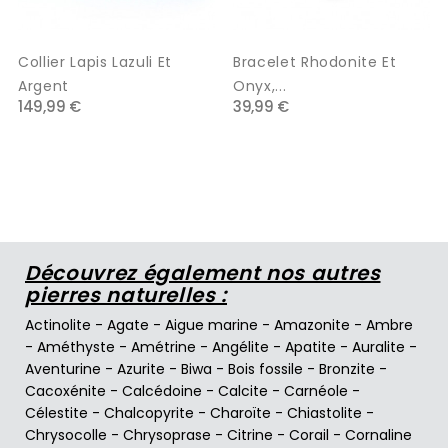
Collier Lapis Lazuli Et
Bracelet Rhodonite Et
Argent
Onyx,...
149,99 €
39,99 €
Découvrez également nos autres
pierres naturelles :
Actinolite
-
Agate
-
Aigue marine
-
Amazonite
-
Ambre
-
Améthyste
-
Amétrine
-
Angélite
-
Apatite
-
Auralite
-
Aventurine
-
Azurite
-
Biwa
-
Bois fossile
-
Bronzite
-
Cacoxénite
-
Calcédoine
-
Calcite
-
Carnéole
-
Célestite
-
Chalcopyrite
-
Charoïte
-
Chiastolite
-
Chrysocolle
-
Chrysoprase
-
Citrine
-
Corail
-
Cornaline