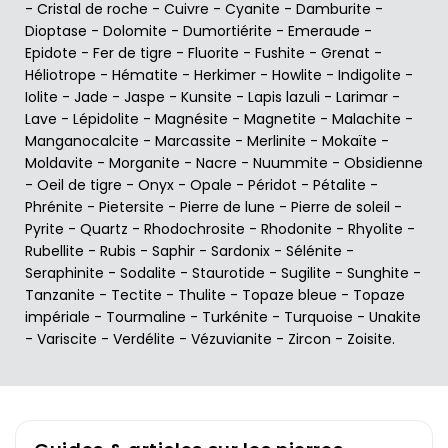
-
Cristal de roche
-
Cuivre
-
Cyanite
-
Damburite
-
Dioptase
-
Dolomite
-
Dumortiérite
-
Emeraude
-
Epidote
-
Fer de tigre
-
Fluorite
-
Fushite
-
Grenat
-
Héliotrope
-
Hématite
-
Herkimer
-
Howlite
-
Indigolite
-
Iolite
-
Jade
-
Jaspe
-
Kunsite
-
Lapis lazuli
-
Larimar
-
Lave
-
Lépidolite
-
Magnésite
-
Magnetite
-
Malachite
-
Manganocalcite
-
Marcassite
-
Merlinite
-
Mokaïte
-
Moldavite
-
Morganite
-
Nacre
-
Nuummite
-
Obsidienne
-
Oeil de tigre
-
Onyx
-
Opale
-
Péridot
-
Pétalite
-
Phrénite
-
Pietersite
-
Pierre de lune
-
Pierre de soleil
-
Pyrite
-
Quartz
-
Rhodochrosite
-
Rhodonite
-
Rhyolite
-
Rubellite
-
Rubis
-
Saphir
-
Sardonix
-
Sélénite
-
Seraphinite
-
Sodalite
-
Staurotide
-
Sugilite
-
Sunghite
-
Tanzanite
-
Tectite
-
Thulite
-
Topaze bleue
-
Topaze
impériale
-
Tourmaline
-
Turkénite
-
Turquoise
-
Unakite
-
Variscite
-
Verdélite
-
Vézuvianite
-
Zircon
-
Zoisite
.