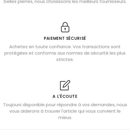
belles pierres, nous choisissons les meilleurs fournisseurs.
Obsidienne dorée : vertus et signification
11 pierres semi-précieuses bleues
Véritable citrine naturelle non chauffée
Où placer la citrine dans la maison
PAIEMENT SÉCURISÉ
Pierre de lave : propriétés et bienfaits
Achetez en toute confiance. Vos transactions sont
protégées et conforme aux normes de sécurité les plus
Cornaline : propriétés magiques
strictes.
Capricorne : quelles pierres choisir
Quartz rose : douceur et apaisement
Shungite : purification et protection
Bagues en labradorite argent 925
A L'ÉCOUTE
Tourmaline noire : danger et vertus
Toujours disponible pour répondre à vos demandes, nous
Lapis lazuli : propriétés et précautions
vous aiderons à trouver l'article qui vous convient le
mieux.
Citrine : propriétés magiques
Aigue-marine : propriétés et couleurs