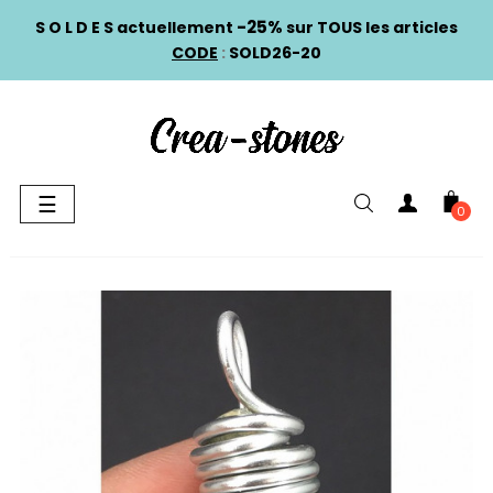
-25%
S O L D E S actuellement
sur TOUS les articles
CODE
:
SOLD26-20
Basculer
☰
0
la
navigation