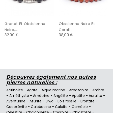
Grenat Et Obsidienne
Obsdienne Noire Et
Noire,...
Corail...
32,00 €
38,00 €
Découvrez également nos autres
pierres naturelles :
Actinolite
-
Agate
-
Aigue marine
-
Amazonite
-
Ambre
-
Améthyste
-
Amétrine
-
Angélite
-
Apatite
-
Auralite
-
Aventurine
-
Azurite
-
Biwa
-
Bois fossile
-
Bronzite
-
Cacoxénite
-
Calcédoine
-
Calcite
-
Carnéole
-
Célestite
-
Chalcopyrite
-
Charoïte
-
Chiastolite
-