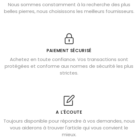
Nous sommes constamment à la recherche des plus
Chrysocolle : pierre apaisante
belles pierres, nous choisissons les meilleurs fournisseurs.
Obsidienne dorée : vertus et signification
11 pierres semi-précieuses bleues
Véritable citrine naturelle non chauffée
Où placer la citrine dans la maison
PAIEMENT SÉCURISÉ
Pierre de lave : propriétés et bienfaits
Achetez en toute confiance. Vos transactions sont
protégées et conforme aux normes de sécurité les plus
Cornaline : propriétés magiques
strictes.
Capricorne : quelles pierres choisir
Quartz rose : douceur et apaisement
Shungite : purification et protection
Bagues en labradorite argent 925
A L'ÉCOUTE
Tourmaline noire : danger et vertus
Toujours disponible pour répondre à vos demandes, nous
Lapis lazuli : propriétés et précautions
vous aiderons à trouver l'article qui vous convient le
mieux.
Citrine : propriétés magiques