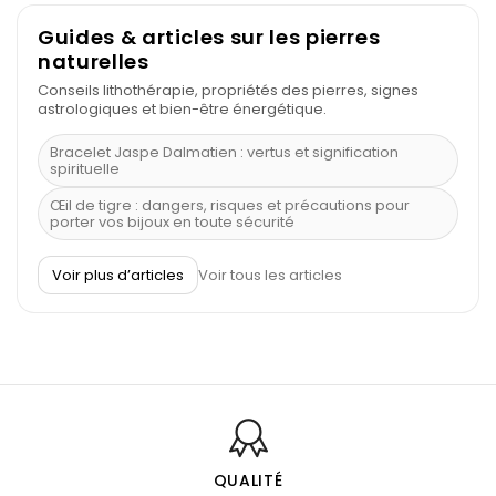
Guides & articles sur les pierres
naturelles
Conseils lithothérapie, propriétés des pierres, signes
astrologiques et bien-être énergétique.
Bracelet Jaspe Dalmatien : vertus et signification
spirituelle
Œil de tigre : dangers, risques et précautions pour
porter vos bijoux en toute sécurité
À quel poignet porter un bracelet de pierre
Voir plus d’articles
Voir tous les articles
Découvrez le scorpion et ses pierres
Pierre du Sagittaire : pierre porte-bonheur
Balance : traits de caractère et pierres
Pierres naturelles de la communication
Bienfaits de la sélénite – pierre des anges
L’améthyste est-elle faite pour moi ?
QUALITÉ