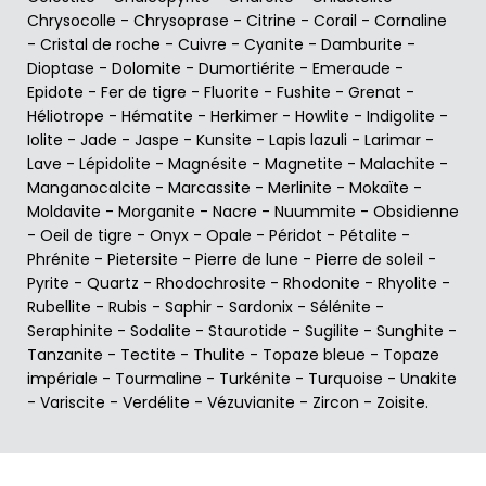
Chrysocolle
-
Chrysoprase
-
Citrine
-
Corail
-
Cornaline
-
Cristal de roche
-
Cuivre
-
Cyanite
-
Damburite
-
Dioptase
-
Dolomite
-
Dumortiérite
-
Emeraude
-
Epidote
-
Fer de tigre
-
Fluorite
-
Fushite
-
Grenat
-
Héliotrope
-
Hématite
-
Herkimer
-
Howlite
-
Indigolite
-
Iolite
-
Jade
-
Jaspe
-
Kunsite
-
Lapis lazuli
-
Larimar
-
Lave
-
Lépidolite
-
Magnésite
-
Magnetite
-
Malachite
-
Manganocalcite
-
Marcassite
-
Merlinite
-
Mokaïte
-
Moldavite
-
Morganite
-
Nacre
-
Nuummite
-
Obsidienne
-
Oeil de tigre
-
Onyx
-
Opale
-
Péridot
-
Pétalite
-
Phrénite
-
Pietersite
-
Pierre de lune
-
Pierre de soleil
-
Pyrite
-
Quartz
-
Rhodochrosite
-
Rhodonite
-
Rhyolite
-
Rubellite
-
Rubis
-
Saphir
-
Sardonix
-
Sélénite
-
Seraphinite
-
Sodalite
-
Staurotide
-
Sugilite
-
Sunghite
-
Tanzanite
-
Tectite
-
Thulite
-
Topaze bleue
-
Topaze
impériale
-
Tourmaline
-
Turkénite
-
Turquoise
-
Unakite
-
Variscite
-
Verdélite
-
Vézuvianite
-
Zircon
-
Zoisite
.