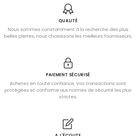
Bienfaits de la sélénite – pierre des anges
L’améthyste est-elle faite pour moi ?
QUALITÉ
Nous sommes constamment à la recherche des plus
Chrysocolle : pierre apaisante
belles pierres, nous choisissons les meilleurs fournisseurs.
Obsidienne dorée : vertus et signification
11 pierres semi-précieuses bleues
Véritable citrine naturelle non chauffée
Où placer la citrine dans la maison
PAIEMENT SÉCURISÉ
Pierre de lave : propriétés et bienfaits
Achetez en toute confiance. Vos transactions sont
protégées et conforme aux normes de sécurité les plus
Cornaline : propriétés magiques
strictes.
Capricorne : quelles pierres choisir
Quartz rose : douceur et apaisement
Shungite : purification et protection
Bagues en labradorite argent 925
A L'ÉCOUTE