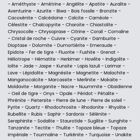
-
Améthyste
-
Amétrine
-
Angélite
-
Apatite
-
Auralite
-
Aventurine
-
Azurite
-
Biwa
-
Bois fossile
-
Bronzite
-
Cacoxénite
-
Calcédoine
-
Calcite
-
Carnéole
-
Célestite
-
Chalcopyrite
-
Charoïte
-
Chiastolite
-
Chrysocolle
-
Chrysoprase
-
Citrine
-
Corail
-
Cornaline
-
Cristal de roche
-
Cuivre
-
Cyanite
-
Damburite
-
Dioptase
-
Dolomite
-
Dumortiérite
-
Emeraude
-
Epidote
-
Fer de tigre
-
Fluorite
-
Fushite
-
Grenat
-
Héliotrope
-
Hématite
-
Herkimer
-
Howlite
-
Indigolite
-
Iolite
-
Jade
-
Jaspe
-
Kunsite
-
Lapis lazuli
-
Larimar
-
Lave
-
Lépidolite
-
Magnésite
-
Magnetite
-
Malachite
-
Manganocalcite
-
Marcassite
-
Merlinite
-
Mokaïte
-
Moldavite
-
Morganite
-
Nacre
-
Nuummite
-
Obsidienne
-
Oeil de tigre
-
Onyx
-
Opale
-
Péridot
-
Pétalite
-
Phrénite
-
Pietersite
-
Pierre de lune
-
Pierre de soleil
-
Pyrite
-
Quartz
-
Rhodochrosite
-
Rhodonite
-
Rhyolite
-
Rubellite
-
Rubis
-
Saphir
-
Sardonix
-
Sélénite
-
Seraphinite
-
Sodalite
-
Staurotide
-
Sugilite
-
Sunghite
-
Tanzanite
-
Tectite
-
Thulite
-
Topaze bleue
-
Topaze
impériale
-
Tourmaline
-
Turkénite
-
Turquoise
-
Unakite