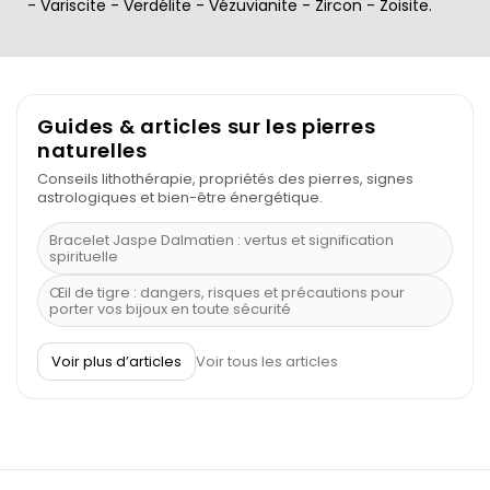
-
Variscite
-
Verdélite
-
Vézuvianite
-
Zircon
-
Zoisite
.
Guides & articles sur les pierres
naturelles
Conseils lithothérapie, propriétés des pierres, signes
astrologiques et bien-être énergétique.
Bracelet Jaspe Dalmatien : vertus et signification
spirituelle
Œil de tigre : dangers, risques et précautions pour
porter vos bijoux en toute sécurité
À quel poignet porter un bracelet de pierre
Voir plus d’articles
Voir tous les articles
Découvrez le scorpion et ses pierres
Pierre du Sagittaire : pierre porte-bonheur
Balance : traits de caractère et pierres
Pierres naturelles de la communication