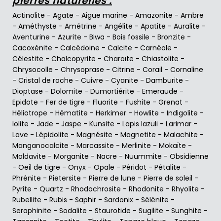
pierres naturelles :
Actinolite
-
Agate
-
Aigue marine
-
Amazonite
-
Ambre
-
Améthyste
-
Amétrine
-
Angélite
-
Apatite
-
Auralite
-
Aventurine
-
Azurite
-
Biwa
-
Bois fossile
-
Bronzite
-
Cacoxénite
-
Calcédoine
-
Calcite
-
Carnéole
-
Célestite
-
Chalcopyrite
-
Charoïte
-
Chiastolite
-
Chrysocolle
-
Chrysoprase
-
Citrine
-
Corail
-
Cornaline
-
Cristal de roche
-
Cuivre
-
Cyanite
-
Damburite
-
Dioptase
-
Dolomite
-
Dumortiérite
-
Emeraude
-
Epidote
-
Fer de tigre
-
Fluorite
-
Fushite
-
Grenat
-
Héliotrope
-
Hématite
-
Herkimer
-
Howlite
-
Indigolite
-
Iolite
-
Jade
-
Jaspe
-
Kunsite
-
Lapis lazuli
-
Larimar
-
Lave
-
Lépidolite
-
Magnésite
-
Magnetite
-
Malachite
-
Manganocalcite
-
Marcassite
-
Merlinite
-
Mokaïte
-
Moldavite
-
Morganite
-
Nacre
-
Nuummite
-
Obsidienne
-
Oeil de tigre
-
Onyx
-
Opale
-
Péridot
-
Pétalite
-
Phrénite
-
Pietersite
-
Pierre de lune
-
Pierre de soleil
-
Pyrite
-
Quartz
-
Rhodochrosite
-
Rhodonite
-
Rhyolite
-
Rubellite
-
Rubis
-
Saphir
-
Sardonix
-
Sélénite
-
Seraphinite
-
Sodalite
-
Staurotide
-
Sugilite
-
Sunghite
-