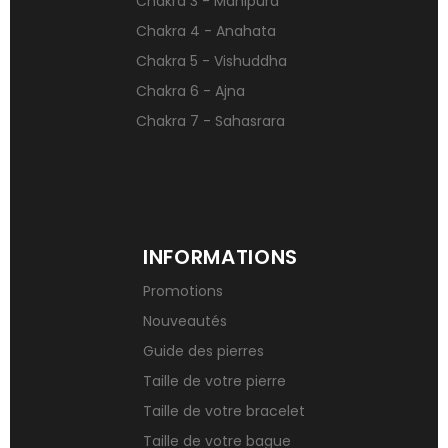
Chakra 3 - Manipura
Signification des pierres de naissance
Chakra 4 - Anahata
Chakra 5 - Vishuddha
Chakra 6 - Ajna
Chakra 7 - Sahasrara
INFORMATIONS
Promotions
Nouveautés
Guide des pierres
Taille de votre pierre
Taille de votre bracelet
Taille de votre bague