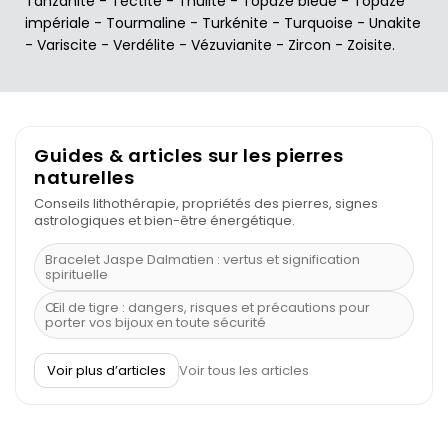
Tanzanite
-
Tectite
-
Thulite
-
Topaze bleue
-
Topaze
impériale
-
Tourmaline
-
Turkénite
-
Turquoise
-
Unakite
-
Variscite
-
Verdélite
-
Vézuvianite
-
Zircon
-
Zoisite
.
Guides & articles sur les pierres
naturelles
Conseils lithothérapie, propriétés des pierres, signes
astrologiques et bien-être énergétique.
Bracelet Jaspe Dalmatien : vertus et signification
spirituelle
Œil de tigre : dangers, risques et précautions pour
porter vos bijoux en toute sécurité
À quel poignet porter un bracelet de pierre
Voir plus d’articles
Voir tous les articles
Découvrez le scorpion et ses pierres
Pierre du Sagittaire : pierre porte-bonheur