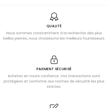
Balance : traits de caractère et pierres
Pierres naturelles de la communication
Bienfaits de la sélénite – pierre des anges
L’améthyste est-elle faite pour moi ?
QUALITÉ
Nous sommes constamment à la recherche des plus
Chrysocolle : pierre apaisante
belles pierres, nous choisissons les meilleurs fournisseurs.
Obsidienne dorée : vertus et signification
11 pierres semi-précieuses bleues
Véritable citrine naturelle non chauffée
Où placer la citrine dans la maison
PAIEMENT SÉCURISÉ
Pierre de lave : propriétés et bienfaits
Achetez en toute confiance. Vos transactions sont
protégées et conforme aux normes de sécurité les plus
Cornaline : propriétés magiques
strictes.
Capricorne : quelles pierres choisir
Quartz rose : douceur et apaisement
Shungite : purification et protection