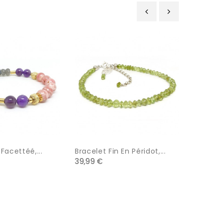
‹
›
Facettéé,...
Bracelet Fin En Péridot,...
Bracelet
39,99 €
39,99 €