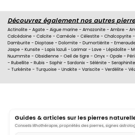
Découvrez également nos autres pierres
Actinolite
-
Agate
-
Aigue marine
-
Amazonite
-
Ambre
-
Am
Calcédoine
-
Calcite
-
Carnéole
-
Célestite
-
Chalcopyrite
Damburite
-
Dioptase
-
Dolomite
-
Dumortiérite
-
Emeraud
Jaspe
-
Kunsite
-
Lapis lazuli
-
Larimar
-
Lave
-
Lépidolite
-
M
Nuummite
-
Obsidienne
-
Oeil de tigre
-
Onyx
-
Opale
-
Pér
-
Rubellite
-
Rubis
-
Saphir
-
Sardonix
-
Sélénite
-
Seraphinit
-
Turkénite
-
Turquoise
-
Unakite
-
Variscite
-
Verdélite
-
Vé
Guides & articles sur les pierres naturell
Conseils lithothérapie, propriétés des pierres, signes astrol