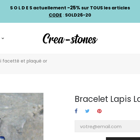
-25%
S O L D E S actuellement
sur TOUS les articles
CODE
:
SOLD26-20
li facetté et plaqué or
Bracelet Lapis L