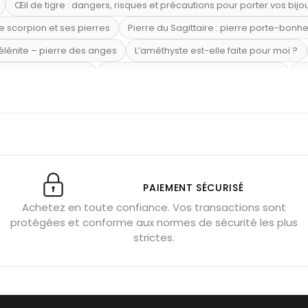
Œil de tigre : dangers, risques et précautions pour porter vos bijo
e scorpion et ses pierres
Pierre du Sagittaire : pierre porte-bonh
sélénite – pierre des anges
L’améthyste est-elle faite pour moi ?
mi-précieuses bleues
Véritable citrine naturelle non chauffée
Où
riétés magiques
Capricorne : quelles pierres choisir
Quartz ros
te argent 925
Tourmaline noire : danger et vertus
Lapis lazuli 
et anxiété
Pierres pour la confiance en soi
Pierres pour attirer 
Labradorite : pouvoirs et effets
Pierres de naissance par mois
ction
Associer l’œil de tigre
Porter plusieurs bracelets de pier
PAIEMENT SÉCURISÉ
Achetez en toute confiance. Vos transactions sont
x gérer ses émotions
Pierres pour l’automne
Bijoux de médita
protégées et conforme aux normes de sécurité les plus
hyste géante
Pierres naturelles contre le stress
Qu’est-ce q
strictes.