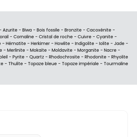
-
Azurite
-
Biwa
-
Bois fossile
-
Bronzite
-
Cacoxénite
-
orail
-
Cornaline
-
Cristal de roche
-
Cuivre
-
Cyanite
-
e
-
Hématite
-
Herkimer
-
Howlite
-
Indigolite
-
Iolite
-
Jade
-
e
-
Merlinite
-
Mokaïte
-
Moldavite
-
Morganite
-
Nacre
-
oleil
-
Pyrite
-
Quartz
-
Rhodochrosite
-
Rhodonite
-
Rhyolite
te
-
Thulite
-
Topaze bleue
-
Topaze impériale
-
Tourmaline