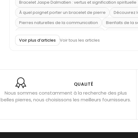
Bracelet Jaspe Dalmatien : vertus et signification spirituelle
À quel poignet porter un bracelet de pierre
Découvrez l
Pierres naturelles de la communication
Bienfaits de la 
Obsidienne dorée : vertus et signification
11 pierres se
Voir plus d’articles
Voir tous les articles
Pierre de lave : propriétés et bienfaits
Cornaline : prop
Shungite : purification et protection
Bagues en labradori
Aigue-marine : propriétés et couleurs
Pierres de souci 
Bracelets anti-stress en pierre
Pierre de lune : bienfaits
Obsidienne noire : danger ?
Guide des pierres de prote
QUALITÉ
Nous sommes constamment à la recherche des plus
Pierres pour les examens
Pierres anti-déprime
Mieu
belles pierres, nous choisissons les meilleurs fournisseurs.
Porter l’œil de tigre
Ouvrir les chakras
Géode d’amét