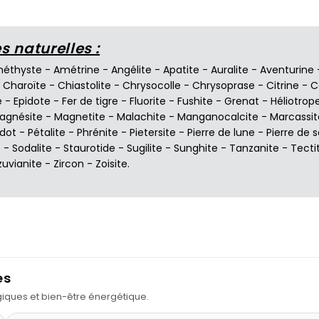
 naturelles :
éthyste
-
Amétrine
-
Angélite
-
Apatite
-
Auralite
-
Aventurine
-
Charoïte
-
Chiastolite
-
Chrysocolle
-
Chrysoprase
-
Citrine
-
C
e
-
Epidote
-
Fer de tigre
-
Fluorite
-
Fushite
-
Grenat
-
Héliotrop
agnésite
-
Magnetite
-
Malachite
-
Manganocalcite
-
Marcassit
idot
-
Pétalite
-
Phrénite
-
Pietersite
-
Pierre de lune
-
Pierre de s
e
-
Sodalite
-
Staurotide
-
Sugilite
-
Sunghite
-
Tanzanite
-
Tecti
zuvianite
-
Zircon
-
Zoisite
.
es
ogiques et bien-être énergétique.