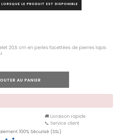
 LORSQUE LE PRODUIT EST DISPONIBLE
elet 20,5 cm en perles facettées de pierres lapis
µ.
OUTER AU PANIER
🚚 Livraison rapide
📞 Service client
Paiement 100% Sécurisé (SSL)