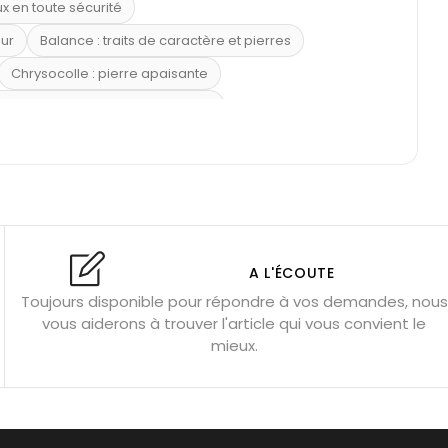
ux en toute sécurité
eur
Balance : traits de caractère et pierres
Chrysocolle : pierre apaisante
 placer la citrine dans la maison
e : douceur et apaisement
: propriétés et précautions
Citrine : propriétés magiques
l’amour
Dormir avec l’œil de tigre ?
Dormir avec des pierres
res
Fluorite : pierre la plus colorée
A L'ÉCOUTE
Toujours disponible pour répondre à vos demandes, nous
tion
Bracelets de perles pour homme
vous aiderons à trouver l'article qui vous convient le
u’une gemme ?
Signification des pierres de naissance
mieux.