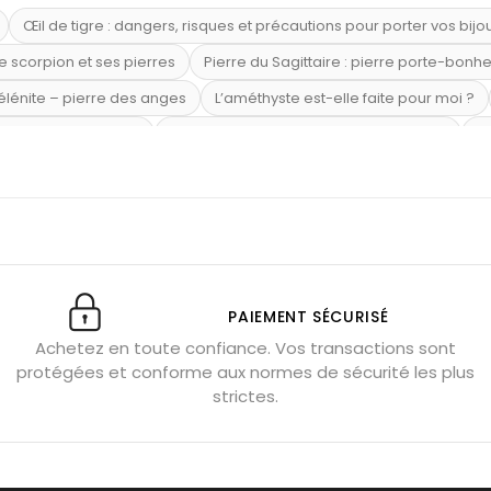
Œil de tigre : dangers, risques et précautions pour porter vos bijo
e scorpion et ses pierres
Pierre du Sagittaire : pierre porte-bonh
sélénite – pierre des anges
L’améthyste est-elle faite pour moi ?
mi-précieuses bleues
Véritable citrine naturelle non chauffée
Où
riétés magiques
Capricorne : quelles pierres choisir
Quartz ros
te argent 925
Tourmaline noire : danger et vertus
Lapis lazuli 
et anxiété
Pierres pour la confiance en soi
Pierres pour attirer 
Labradorite : pouvoirs et effets
Pierres de naissance par mois
ction
Associer l’œil de tigre
Porter plusieurs bracelets de pier
PAIEMENT SÉCURISÉ
Achetez en toute confiance. Vos transactions sont
x gérer ses émotions
Pierres pour l’automne
Bijoux de médita
protégées et conforme aux normes de sécurité les plus
hyste géante
Pierres naturelles contre le stress
Qu’est-ce q
strictes.