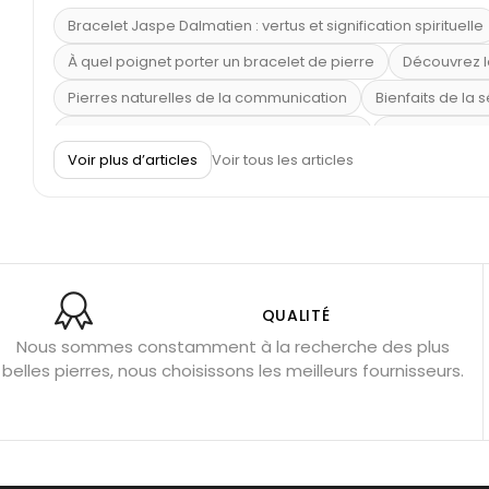
Bracelet Jaspe Dalmatien : vertus et signification spirituelle
À quel poignet porter un bracelet de pierre
Découvrez l
Pierres naturelles de la communication
Bienfaits de la 
Obsidienne dorée : vertus et signification
11 pierres se
Voir plus d’articles
Voir tous les articles
Pierre de lave : propriétés et bienfaits
Cornaline : prop
Shungite : purification et protection
Bagues en labradori
Aigue-marine : propriétés et couleurs
Pierres de souci 
Bracelets anti-stress en pierre
Pierre de lune : bienfaits
Obsidienne noire : danger ?
Guide des pierres de prote
QUALITÉ
Nous sommes constamment à la recherche des plus
Pierres pour les examens
Pierres anti-déprime
Mieu
belles pierres, nous choisissons les meilleurs fournisseurs.
Porter l’œil de tigre
Ouvrir les chakras
Géode d’amét