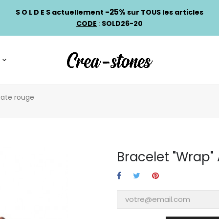
-25%
S O L D E S actuellement
sur TOUS les articles
CODE
:
SOLD26-20
gate rouge
Bracelet "wrap"