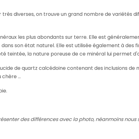
très diverses, on trouve un grand nombre de variétés diff
inéraux les plus abondants sur terre. Elle est généralemen
dans son état naturel. Elle est utilisée également à des f
e ai été teintée, la nature poreuse de ce minéral lui permet
ucide de quartz calcédoine contenant des inclusions de m
 chère ...
pie.
résenter des différences avec la photo,
néanmoins nous s