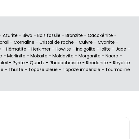
-
Azurite
-
Biwa
-
Bois fossile
-
Bronzite
-
Cacoxénite
-
orail
-
Cornaline
-
Cristal de roche
-
Cuivre
-
Cyanite
-
e
-
Hématite
-
Herkimer
-
Howlite
-
Indigolite
-
Iolite
-
Jade
-
e
-
Merlinite
-
Mokaïte
-
Moldavite
-
Morganite
-
Nacre
-
oleil
-
Pyrite
-
Quartz
-
Rhodochrosite
-
Rhodonite
-
Rhyolite
te
-
Thulite
-
Topaze bleue
-
Topaze impériale
-
Tourmaline