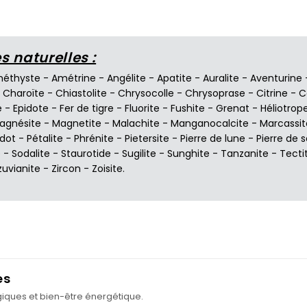
 naturelles :
éthyste
-
Amétrine
-
Angélite
-
Apatite
-
Auralite
-
Aventurine
-
Charoïte
-
Chiastolite
-
Chrysocolle
-
Chrysoprase
-
Citrine
-
C
e
-
Epidote
-
Fer de tigre
-
Fluorite
-
Fushite
-
Grenat
-
Héliotrop
agnésite
-
Magnetite
-
Malachite
-
Manganocalcite
-
Marcassit
idot
-
Pétalite
-
Phrénite
-
Pietersite
-
Pierre de lune
-
Pierre de s
e
-
Sodalite
-
Staurotide
-
Sugilite
-
Sunghite
-
Tanzanite
-
Tecti
zuvianite
-
Zircon
-
Zoisite
.
es
ogiques et bien-être énergétique.