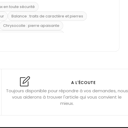
ux en toute sécurité
eur
Balance : traits de caractère et pierres
Chrysocolle : pierre apaisante
 placer la citrine dans la maison
e : douceur et apaisement
: propriétés et précautions
Citrine : propriétés magiques
l’amour
Dormir avec l’œil de tigre ?
Dormir avec des pierres
res
Fluorite : pierre la plus colorée
A L'ÉCOUTE
Toujours disponible pour répondre à vos demandes, nous
tion
Bracelets de perles pour homme
vous aiderons à trouver l'article qui vous convient le
u’une gemme ?
Signification des pierres de naissance
mieux.