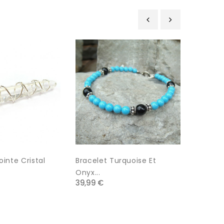
‹
›
ointe Cristal
Bracelet Turquoise Et
Bracele
39,99 €
Onyx...
39,99 €