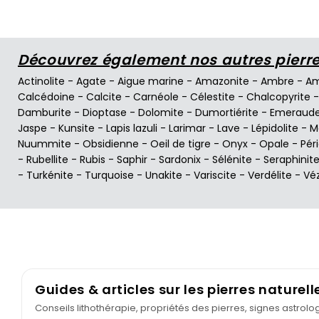
Découvrez également nos autres pierres
Actinolite
-
Agate
-
Aigue marine
-
Amazonite
-
Ambre
-
Am
Calcédoine
-
Calcite
-
Carnéole
-
Célestite
-
Chalcopyrite
Damburite
-
Dioptase
-
Dolomite
-
Dumortiérite
-
Emeraud
Jaspe
-
Kunsite
-
Lapis lazuli
-
Larimar
-
Lave
-
Lépidolite
-
M
Nuummite
-
Obsidienne
-
Oeil de tigre
-
Onyx
-
Opale
-
Pér
-
Rubellite
-
Rubis
-
Saphir
-
Sardonix
-
Sélénite
-
Seraphinit
-
Turkénite
-
Turquoise
-
Unakite
-
Variscite
-
Verdélite
-
Vé
Guides & articles sur les pierres naturell
Conseils lithothérapie, propriétés des pierres, signes astrol