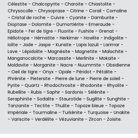
Célestite
-
Chalcopyrite
-
Charoïte
-
Chiastolite
-
Chrysocolle
-
Chrysoprase
-
Citrine
-
Corail
-
Cornaline
-
Cristal de roche
-
Cuivre
-
Cyanite
-
Damburite
-
Dioptase
-
Dolomite
-
Dumortiérite
-
Emeraude
-
Epidote
-
Fer de tigre
-
Fluorite
-
Fushite
-
Grenat
-
Héliotrope
-
Hématite
-
Herkimer
-
Howlite
-
Indigolite
-
Iolite
-
Jade
-
Jaspe
-
Kunsite
-
Lapis lazuli
-
Larimar
-
Lave
-
Lépidolite
-
Magnésite
-
Magnetite
-
Malachite
-
Manganocalcite
-
Marcassite
-
Merlinite
-
Mokaïte
-
Moldavite
-
Morganite
-
Nacre
-
Nuummite
-
Obsidienne
-
Oeil de tigre
-
Onyx
-
Opale
-
Péridot
-
Pétalite
-
Phrénite
-
Pietersite
-
Pierre de lune
-
Pierre de soleil
-
Pyrite
-
Quartz
-
Rhodochrosite
-
Rhodonite
-
Rhyolite
-
Rubellite
-
Rubis
-
Saphir
-
Sardonix
-
Sélénite
-
Seraphinite
-
Sodalite
-
Staurotide
-
Sugilite
-
Sunghite
-
Tanzanite
-
Tectite
-
Thulite
-
Topaze bleue
-
Topaze
impériale
-
Tourmaline
-
Turkénite
-
Turquoise
-
Unakite
-
Variscite
-
Verdélite
-
Vézuvianite
-
Zircon
-
Zoisite
.