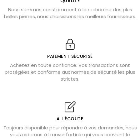
QUALITÉ
Nous sommes constamment à la recherche des plus
Chrysocolle : pierre apaisante
belles pierres, nous choisissons les meilleurs fournisseurs.
Obsidienne dorée : vertus et signification
11 pierres semi-précieuses bleues
Véritable citrine naturelle non chauffée
Où placer la citrine dans la maison
PAIEMENT SÉCURISÉ
Pierre de lave : propriétés et bienfaits
Achetez en toute confiance. Vos transactions sont
protégées et conforme aux normes de sécurité les plus
Cornaline : propriétés magiques
strictes.
Capricorne : quelles pierres choisir
Quartz rose : douceur et apaisement
Shungite : purification et protection
Bagues en labradorite argent 925
A L'ÉCOUTE
Tourmaline noire : danger et vertus
Toujours disponible pour répondre à vos demandes, nous
Lapis lazuli : propriétés et précautions
vous aiderons à trouver l'article qui vous convient le