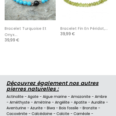
Bracelet Turquoise Et
Bracelet Fin En Péridot,...
39,99 €
Onyx...
39,99 €
Découvrez également nos autres
pierres naturelles :
Actinolite
-
Agate
-
Aigue marine
-
Amazonite
-
Ambre
-
Améthyste
-
Amétrine
-
Angélite
-
Apatite
-
Auralite
-
Aventurine
-
Azurite
-
Biwa
-
Bois fossile
-
Bronzite
-
Cacoxénite
-
Calcédoine
-
Calcite
-
Carnéole
-