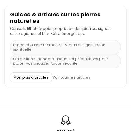
Guides & articles sur les pierres
naturelles
Conseils lithothérapie, propriétés des pierres, signes
astrologiques et bien-être énergétique.
Bracelet Jaspe Dalmatien : vertus et signification
spirituelle
Œil de tigre : dangers, risques et précautions pour
porter vos bijoux en toute sécurité
À quel poignet porter un bracelet de pierre
Voir plus d’articles
Voir tous les articles
Découvrez le scorpion et ses pierres
Pierre du Sagittaire : pierre porte-bonheur
Balance : traits de caractère et pierres
Pierres naturelles de la communication
Bienfaits de la sélénite – pierre des anges
L’améthyste est-elle faite pour moi ?