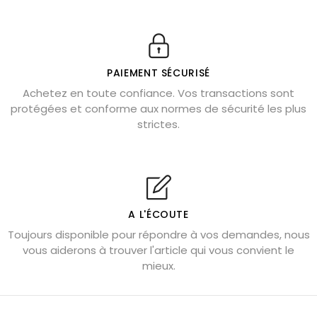
11 pierres semi-précieuses bleues
Véritable citrine naturelle non chauffée
Où placer la citrine dans la maison
PAIEMENT SÉCURISÉ
Pierre de lave : propriétés et bienfaits
Achetez en toute confiance. Vos transactions sont
protégées et conforme aux normes de sécurité les plus
Cornaline : propriétés magiques
strictes.
Capricorne : quelles pierres choisir
Quartz rose : douceur et apaisement
Shungite : purification et protection
Bagues en labradorite argent 925
A L'ÉCOUTE
Tourmaline noire : danger et vertus
Toujours disponible pour répondre à vos demandes, nous
Lapis lazuli : propriétés et précautions
vous aiderons à trouver l'article qui vous convient le
mieux.
Citrine : propriétés magiques
Aigue-marine : propriétés et couleurs