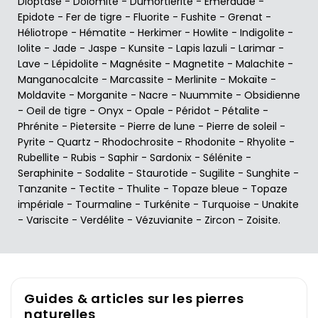
Dioptase
-
Dolomite
-
Dumortiérite
-
Emeraude
-
Epidote
-
Fer de tigre
-
Fluorite
-
Fushite
-
Grenat
-
Héliotrope
-
Hématite
-
Herkimer
-
Howlite
-
Indigolite
-
Iolite
-
Jade
-
Jaspe
-
Kunsite
-
Lapis lazuli
-
Larimar
-
Lave
-
Lépidolite
-
Magnésite
-
Magnetite
-
Malachite
-
Manganocalcite
-
Marcassite
-
Merlinite
-
Mokaïte
-
Moldavite
-
Morganite
-
Nacre
-
Nuummite
-
Obsidienne
-
Oeil de tigre
-
Onyx
-
Opale
-
Péridot
-
Pétalite
-
Phrénite
-
Pietersite
-
Pierre de lune
-
Pierre de soleil
-
Pyrite
-
Quartz
-
Rhodochrosite
-
Rhodonite
-
Rhyolite
-
Rubellite
-
Rubis
-
Saphir
-
Sardonix
-
Sélénite
-
Seraphinite
-
Sodalite
-
Staurotide
-
Sugilite
-
Sunghite
-
Tanzanite
-
Tectite
-
Thulite
-
Topaze bleue
-
Topaze
impériale
-
Tourmaline
-
Turkénite
-
Turquoise
-
Unakite
-
Variscite
-
Verdélite
-
Vézuvianite
-
Zircon
-
Zoisite
.
Guides & articles sur les pierres
naturelles