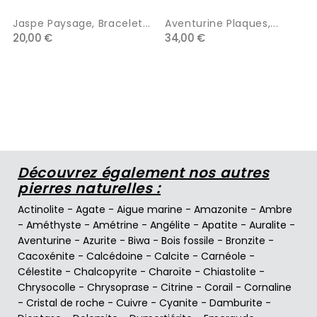
Jaspe Paysage, Bracelet...
Aventurine Plaques,...
20,00 €
34,00 €
Découvrez également nos autres
pierres naturelles :
Actinolite
-
Agate
-
Aigue marine
-
Amazonite
-
Ambre
-
Améthyste
-
Amétrine
-
Angélite
-
Apatite
-
Auralite
-
Aventurine
-
Azurite
-
Biwa
-
Bois fossile
-
Bronzite
-
Cacoxénite
-
Calcédoine
-
Calcite
-
Carnéole
-
Célestite
-
Chalcopyrite
-
Charoïte
-
Chiastolite
-
Chrysocolle
-
Chrysoprase
-
Citrine
-
Corail
-
Cornaline
-
Cristal de roche
-
Cuivre
-
Cyanite
-
Damburite
-