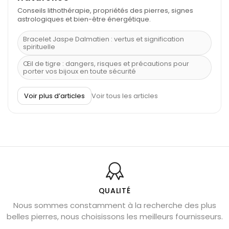
Conseils lithothérapie, propriétés des pierres, signes
astrologiques et bien-être énergétique.
Bracelet Jaspe Dalmatien : vertus et signification
spirituelle
Œil de tigre : dangers, risques et précautions pour
porter vos bijoux en toute sécurité
À quel poignet porter un bracelet de pierre
Voir plus d’articles
Voir tous les articles
Découvrez le scorpion et ses pierres
Pierre du Sagittaire : pierre porte-bonheur
Balance : traits de caractère et pierres
Pierres naturelles de la communication
Bienfaits de la sélénite – pierre des anges
L’améthyste est-elle faite pour moi ?
QUALITÉ
Nous sommes constamment à la recherche des plus
Chrysocolle : pierre apaisante
belles pierres, nous choisissons les meilleurs fournisseurs.
Obsidienne dorée : vertus et signification