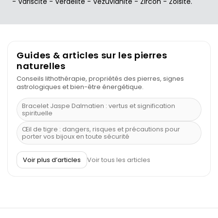
-
Variscite
-
Verdélite
-
Vézuvianite
-
Zircon
-
Zoisite
.
Guides & articles sur les pierres
naturelles
Conseils lithothérapie, propriétés des pierres, signes
astrologiques et bien-être énergétique.
Bracelet Jaspe Dalmatien : vertus et signification
spirituelle
Œil de tigre : dangers, risques et précautions pour
porter vos bijoux en toute sécurité
À quel poignet porter un bracelet de pierre
Voir plus d’articles
Voir tous les articles
Découvrez le scorpion et ses pierres
Pierre du Sagittaire : pierre porte-bonheur
Balance : traits de caractère et pierres
Pierres naturelles de la communication