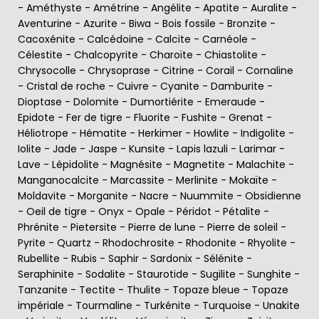
-
Améthyste
-
Amétrine
-
Angélite
-
Apatite
-
Auralite
-
Aventurine
-
Azurite
-
Biwa
-
Bois fossile
-
Bronzite
-
Cacoxénite
-
Calcédoine
-
Calcite
-
Carnéole
-
Célestite
-
Chalcopyrite
-
Charoïte
-
Chiastolite
-
Chrysocolle
-
Chrysoprase
-
Citrine
-
Corail
-
Cornaline
-
Cristal de roche
-
Cuivre
-
Cyanite
-
Damburite
-
Dioptase
-
Dolomite
-
Dumortiérite
-
Emeraude
-
Epidote
-
Fer de tigre
-
Fluorite
-
Fushite
-
Grenat
-
Héliotrope
-
Hématite
-
Herkimer
-
Howlite
-
Indigolite
-
Iolite
-
Jade
-
Jaspe
-
Kunsite
-
Lapis lazuli
-
Larimar
-
Lave
-
Lépidolite
-
Magnésite
-
Magnetite
-
Malachite
-
Manganocalcite
-
Marcassite
-
Merlinite
-
Mokaïte
-
Moldavite
-
Morganite
-
Nacre
-
Nuummite
-
Obsidienne
-
Oeil de tigre
-
Onyx
-
Opale
-
Péridot
-
Pétalite
-
Phrénite
-
Pietersite
-
Pierre de lune
-
Pierre de soleil
-
Pyrite
-
Quartz
-
Rhodochrosite
-
Rhodonite
-
Rhyolite
-
Rubellite
-
Rubis
-
Saphir
-
Sardonix
-
Sélénite
-
Seraphinite
-
Sodalite
-
Staurotide
-
Sugilite
-
Sunghite
-
Tanzanite
-
Tectite
-
Thulite
-
Topaze bleue
-
Topaze
impériale
-
Tourmaline
-
Turkénite
-
Turquoise
-
Unakite