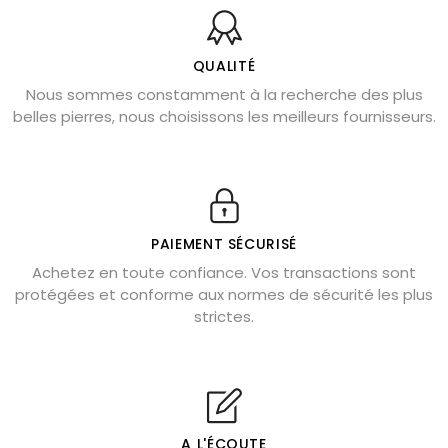
Bienfaits de la sélénite – pierre des anges
L’améthyste est-elle faite pour moi ?
QUALITÉ
Nous sommes constamment à la recherche des plus
Chrysocolle : pierre apaisante
belles pierres, nous choisissons les meilleurs fournisseurs.
Obsidienne dorée : vertus et signification
11 pierres semi-précieuses bleues
Véritable citrine naturelle non chauffée
Où placer la citrine dans la maison
PAIEMENT SÉCURISÉ
Pierre de lave : propriétés et bienfaits
Achetez en toute confiance. Vos transactions sont
protégées et conforme aux normes de sécurité les plus
Cornaline : propriétés magiques
strictes.
Capricorne : quelles pierres choisir
Quartz rose : douceur et apaisement
Shungite : purification et protection
Bagues en labradorite argent 925
A L'ÉCOUTE