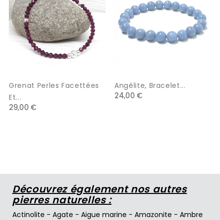
Grenat Perles Facettées
Angélite, Bracelet...
24,00 €
Et...
29,00 €
Découvrez également nos autres
pierres naturelles :
Actinolite
-
Agate
-
Aigue marine
-
Amazonite
-
Ambre