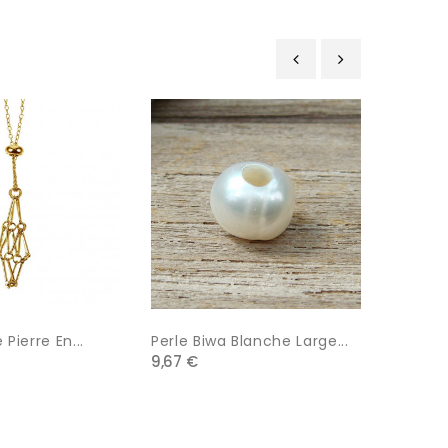
‹
›
 Pierre En...
Perle Biwa Blanche Large...
Agate D
9,67 €
4,50 €