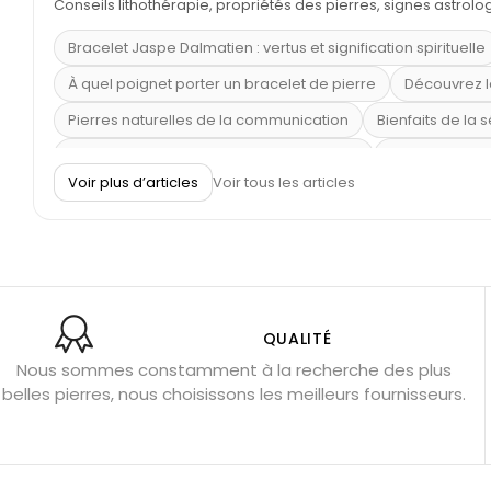
Conseils lithothérapie, propriétés des pierres, signes astrol
Bracelet Jaspe Dalmatien : vertus et signification spirituelle
À quel poignet porter un bracelet de pierre
Découvrez l
Pierres naturelles de la communication
Bienfaits de la 
Obsidienne dorée : vertus et signification
11 pierres se
Voir plus d’articles
Voir tous les articles
Pierre de lave : propriétés et bienfaits
Cornaline : prop
Shungite : purification et protection
Bagues en labradori
Aigue-marine : propriétés et couleurs
Pierres de souci 
Bracelets anti-stress en pierre
Pierre de lune : bienfaits
Obsidienne noire : danger ?
Guide des pierres de prote
QUALITÉ
Nous sommes constamment à la recherche des plus
Pierres pour les examens
Pierres anti-déprime
Mieu
belles pierres, nous choisissons les meilleurs fournisseurs.
Porter l’œil de tigre
Ouvrir les chakras
Géode d’amét