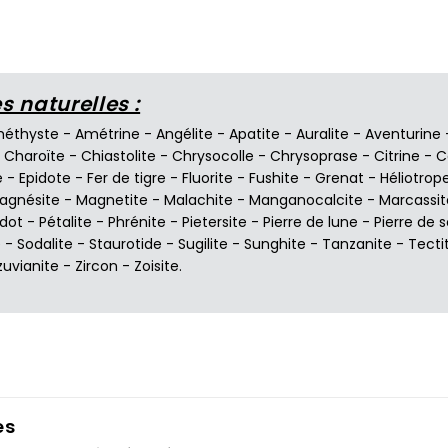
 naturelles :
éthyste
-
Amétrine
-
Angélite
-
Apatite
-
Auralite
-
Aventurine
-
Charoïte
-
Chiastolite
-
Chrysocolle
-
Chrysoprase
-
Citrine
-
C
e
-
Epidote
-
Fer de tigre
-
Fluorite
-
Fushite
-
Grenat
-
Héliotrop
agnésite
-
Magnetite
-
Malachite
-
Manganocalcite
-
Marcassit
idot
-
Pétalite
-
Phrénite
-
Pietersite
-
Pierre de lune
-
Pierre de s
e
-
Sodalite
-
Staurotide
-
Sugilite
-
Sunghite
-
Tanzanite
-
Tecti
zuvianite
-
Zircon
-
Zoisite
.
es