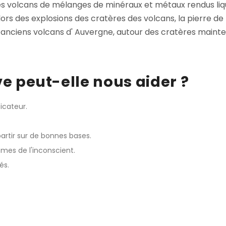
des volcans de mélanges de minéraux et métaux rendus l
lors des explosions des cratères des volcans, la pierre de
es anciens volcans d' Auvergne, autour des cratères main
ve peut-elle nous aider ?
ficateur.
partir sur de bonnes bases.
lèmes de l'inconscient.
és.