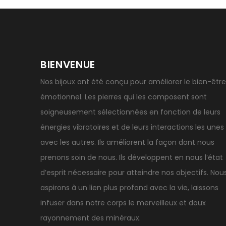
BIENVENUE
Nos bijoux ont été conçu pour améliorer le bien-être
émotionnel. Les pierres qui les composent sont
soigneusement sélectionnées en fonction de leurs
énergies vibratoires et de leurs interactions les unes
avec les autres. Ils améliorent la façon dont nous
prenons soin de nous. Ils développent en nous l’état
d’esprit nécessaire pour atteindre nos objectifs. Nou
aspirons à un lien plus profond avec la vie, laissons
infuser dans notre corps le merveilleux et doux
rayonnement des minéraux.