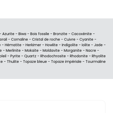
-
Azurite
-
Biwa
-
Bois fossile
-
Bronzite
-
Cacoxénite
-
orail
-
Cornaline
-
Cristal de roche
-
Cuivre
-
Cyanite
-
e
-
Hématite
-
Herkimer
-
Howlite
-
Indigolite
-
Iolite
-
Jade
-
e
-
Merlinite
-
Mokaïte
-
Moldavite
-
Morganite
-
Nacre
-
oleil
-
Pyrite
-
Quartz
-
Rhodochrosite
-
Rhodonite
-
Rhyolite
te
-
Thulite
-
Topaze bleue
-
Topaze impériale
-
Tourmaline