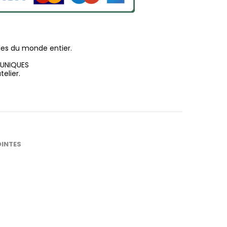
les du monde entier.
 UNIQUES
elier.
OINTES