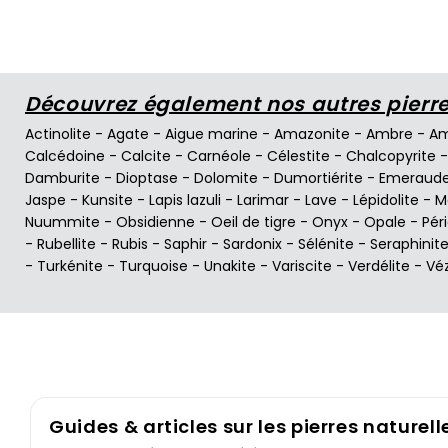
Découvrez également nos autres pierres
Actinolite
-
Agate
-
Aigue marine
-
Amazonite
-
Ambre
-
Am
Calcédoine
-
Calcite
-
Carnéole
-
Célestite
-
Chalcopyrite
Damburite
-
Dioptase
-
Dolomite
-
Dumortiérite
-
Emeraud
Jaspe
-
Kunsite
-
Lapis lazuli
-
Larimar
-
Lave
-
Lépidolite
-
M
Nuummite
-
Obsidienne
-
Oeil de tigre
-
Onyx
-
Opale
-
Pér
-
Rubellite
-
Rubis
-
Saphir
-
Sardonix
-
Sélénite
-
Seraphinit
-
Turkénite
-
Turquoise
-
Unakite
-
Variscite
-
Verdélite
-
Vé
Guides & articles sur les pierres naturell