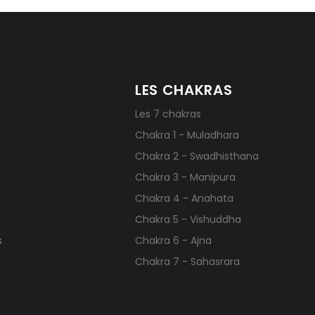
LES CHAKRAS
Les 7 chakras
Chakra 1 - Muladhara
Chakra 2 - Swadhisthana
Chakra 3 - Manipura
Chakra 4 - Anahata
Chakra 5 - Vishuddha
s
Chakra 6 - Ajna
Chakra 7 - Sahasrara