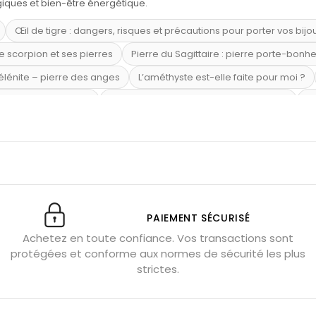
ogiques et bien-être énergétique.
Œil de tigre : dangers, risques et précautions pour porter vos bijo
e scorpion et ses pierres
Pierre du Sagittaire : pierre porte-bonh
sélénite – pierre des anges
L’améthyste est-elle faite pour moi ?
mi-précieuses bleues
Véritable citrine naturelle non chauffée
Où
riétés magiques
Capricorne : quelles pierres choisir
Quartz ros
te argent 925
Tourmaline noire : danger et vertus
Lapis lazuli 
et anxiété
Pierres pour la confiance en soi
Pierres pour attirer 
Labradorite : pouvoirs et effets
Pierres de naissance par mois
ction
Associer l’œil de tigre
Porter plusieurs bracelets de pier
PAIEMENT SÉCURISÉ
Achetez en toute confiance. Vos transactions sont
x gérer ses émotions
Pierres pour l’automne
Bijoux de médita
protégées et conforme aux normes de sécurité les plus
hyste géante
Pierres naturelles contre le stress
Qu’est-ce q
strictes.