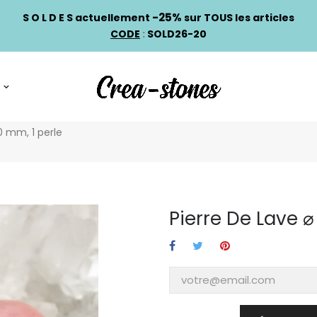
-25%
S O L D E S actuellement
sur TOUS les articles
CODE
:
SOLD26-20
0 mm, 1 perle
Pierre De Lave ⌀