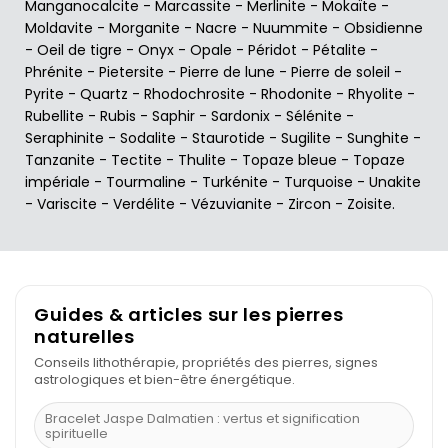
Manganocalcite
-
Marcassite
-
Merlinite
-
Mokaïte
-
Moldavite
-
Morganite
-
Nacre
-
Nuummite
-
Obsidienne
-
Oeil de tigre
-
Onyx
-
Opale
-
Péridot
-
Pétalite
-
Phrénite
-
Pietersite
-
Pierre de lune
-
Pierre de soleil
-
Pyrite
-
Quartz
-
Rhodochrosite
-
Rhodonite
-
Rhyolite
-
Rubellite
-
Rubis
-
Saphir
-
Sardonix
-
Sélénite
-
Seraphinite
-
Sodalite
-
Staurotide
-
Sugilite
-
Sunghite
-
Tanzanite
-
Tectite
-
Thulite
-
Topaze bleue
-
Topaze
impériale
-
Tourmaline
-
Turkénite
-
Turquoise
-
Unakite
-
Variscite
-
Verdélite
-
Vézuvianite
-
Zircon
-
Zoisite
.
Guides & articles sur les pierres
naturelles
Conseils lithothérapie, propriétés des pierres, signes
astrologiques et bien-être énergétique.
Bracelet Jaspe Dalmatien : vertus et signification
spirituelle