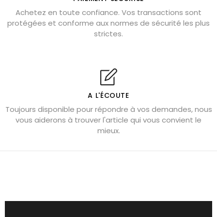
Pierre de lave : propriétés et bienfaits
Achetez en toute confiance. Vos transactions sont
protégées et conforme aux normes de sécurité les plus
Cornaline : propriétés magiques
strictes.
Capricorne : quelles pierres choisir
Quartz rose : douceur et apaisement
Shungite : purification et protection
Bagues en labradorite argent 925
A L'ÉCOUTE
Tourmaline noire : danger et vertus
Toujours disponible pour répondre à vos demandes, nous
Lapis lazuli : propriétés et précautions
vous aiderons à trouver l'article qui vous convient le
mieux.
Citrine : propriétés magiques
Aigue-marine : propriétés et couleurs
Pierres de souci et anxiété
Pierres pour la confiance en soi
Pierres pour attirer l’amour
Dormir avec l’œil de tigre ?