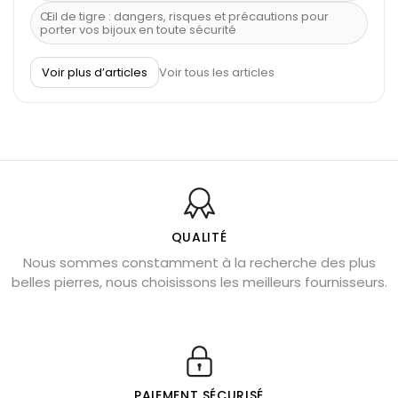
Œil de tigre : dangers, risques et précautions pour
porter vos bijoux en toute sécurité
À quel poignet porter un bracelet de pierre
Voir plus d’articles
Voir tous les articles
Découvrez le scorpion et ses pierres
Pierre du Sagittaire : pierre porte-bonheur
Balance : traits de caractère et pierres
Pierres naturelles de la communication
Bienfaits de la sélénite – pierre des anges
L’améthyste est-elle faite pour moi ?
QUALITÉ
Nous sommes constamment à la recherche des plus
Chrysocolle : pierre apaisante
belles pierres, nous choisissons les meilleurs fournisseurs.
Obsidienne dorée : vertus et signification
11 pierres semi-précieuses bleues
Véritable citrine naturelle non chauffée
Où placer la citrine dans la maison
PAIEMENT SÉCURISÉ