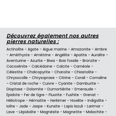
Découvrez également nos autres
pierres naturelles :
Actinolite
-
Agate
-
Aigue marine
-
Amazonite
-
Ambre
-
Améthyste
-
Amétrine
-
Angélite
-
Apatite
-
Auralite
-
Aventurine
-
Azurite
-
Biwa
-
Bois fossile
-
Bronzite
-
Cacoxénite
-
Calcédoine
-
Calcite
-
Carnéole
-
Célestite
-
Chalcopyrite
-
Charoïte
-
Chiastolite
-
Chrysocolle
-
Chrysoprase
-
Citrine
-
Corail
-
Cornaline
-
Cristal de roche
-
Cuivre
-
Cyanite
-
Damburite
-
Dioptase
-
Dolomite
-
Dumortiérite
-
Emeraude
-
Epidote
-
Fer de tigre
-
Fluorite
-
Fushite
-
Grenat
-
Héliotrope
-
Hématite
-
Herkimer
-
Howlite
-
Indigolite
-
Iolite
-
Jade
-
Jaspe
-
Kunsite
-
Lapis lazuli
-
Larimar
-
Lave
-
Lépidolite
-
Magnésite
-
Magnetite
-
Malachite
-