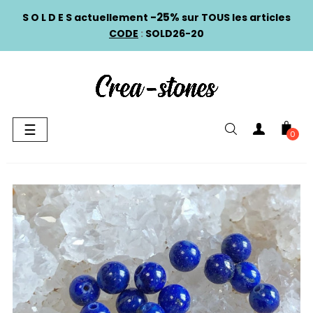
-25%
S O L D E S actuellement
sur TOUS les articles
CODE
:
SOLD26-20
Basculer
☰
0
la
navigation