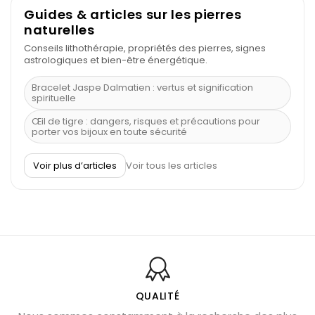
Guides & articles sur les pierres
naturelles
Conseils lithothérapie, propriétés des pierres, signes
astrologiques et bien-être énergétique.
Bracelet Jaspe Dalmatien : vertus et signification
spirituelle
Œil de tigre : dangers, risques et précautions pour
porter vos bijoux en toute sécurité
À quel poignet porter un bracelet de pierre
Voir plus d’articles
Voir tous les articles
Découvrez le scorpion et ses pierres
Pierre du Sagittaire : pierre porte-bonheur
Balance : traits de caractère et pierres
Pierres naturelles de la communication
Bienfaits de la sélénite – pierre des anges
L’améthyste est-elle faite pour moi ?
QUALITÉ