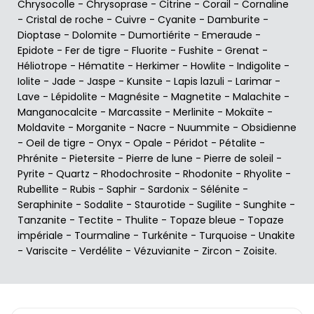
Chrysocolle
-
Chrysoprase
-
Citrine
-
Corail
-
Cornaline
-
Cristal de roche
-
Cuivre
-
Cyanite
-
Damburite
-
Dioptase
-
Dolomite
-
Dumortiérite
-
Emeraude
-
Epidote
-
Fer de tigre
-
Fluorite
-
Fushite
-
Grenat
-
Héliotrope
-
Hématite
-
Herkimer
-
Howlite
-
Indigolite
-
Iolite
-
Jade
-
Jaspe
-
Kunsite
-
Lapis lazuli
-
Larimar
-
Lave
-
Lépidolite
-
Magnésite
-
Magnetite
-
Malachite
-
Manganocalcite
-
Marcassite
-
Merlinite
-
Mokaïte
-
Moldavite
-
Morganite
-
Nacre
-
Nuummite
-
Obsidienne
-
Oeil de tigre
-
Onyx
-
Opale
-
Péridot
-
Pétalite
-
Phrénite
-
Pietersite
-
Pierre de lune
-
Pierre de soleil
-
Pyrite
-
Quartz
-
Rhodochrosite
-
Rhodonite
-
Rhyolite
-
Rubellite
-
Rubis
-
Saphir
-
Sardonix
-
Sélénite
-
Seraphinite
-
Sodalite
-
Staurotide
-
Sugilite
-
Sunghite
-
Tanzanite
-
Tectite
-
Thulite
-
Topaze bleue
-
Topaze
impériale
-
Tourmaline
-
Turkénite
-
Turquoise
-
Unakite
-
Variscite
-
Verdélite
-
Vézuvianite
-
Zircon
-
Zoisite
.