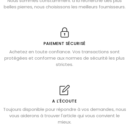
Nous sommes constamment à la recherche des plus
Chrysocolle : pierre apaisante
belles pierres, nous choisissons les meilleurs fournisseurs.
Obsidienne dorée : vertus et signification
11 pierres semi-précieuses bleues
Véritable citrine naturelle non chauffée
Où placer la citrine dans la maison
PAIEMENT SÉCURISÉ
Pierre de lave : propriétés et bienfaits
Achetez en toute confiance. Vos transactions sont
protégées et conforme aux normes de sécurité les plus
Cornaline : propriétés magiques
strictes.
Capricorne : quelles pierres choisir
Quartz rose : douceur et apaisement
Shungite : purification et protection
Bagues en labradorite argent 925
A L'ÉCOUTE
Tourmaline noire : danger et vertus
Toujours disponible pour répondre à vos demandes, nous
Lapis lazuli : propriétés et précautions
vous aiderons à trouver l'article qui vous convient le
mieux.
Citrine : propriétés magiques