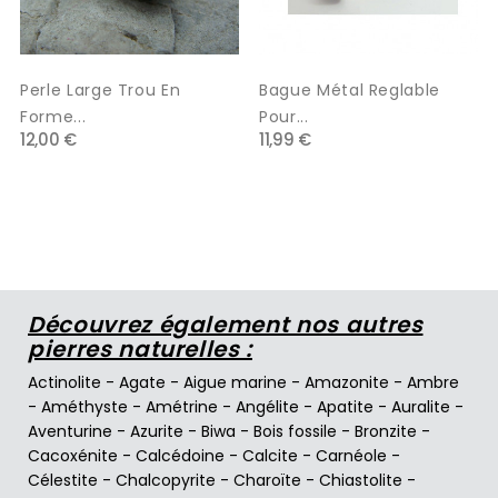
Perle Large Trou En
Bague Métal Reglable
Forme...
Pour...
12,00 €
11,99 €
Découvrez également nos autres
pierres naturelles :
Actinolite
-
Agate
-
Aigue marine
-
Amazonite
-
Ambre
-
Améthyste
-
Amétrine
-
Angélite
-
Apatite
-
Auralite
-
Aventurine
-
Azurite
-
Biwa
-
Bois fossile
-
Bronzite
-
Cacoxénite
-
Calcédoine
-
Calcite
-
Carnéole
-
Célestite
-
Chalcopyrite
-
Charoïte
-
Chiastolite
-