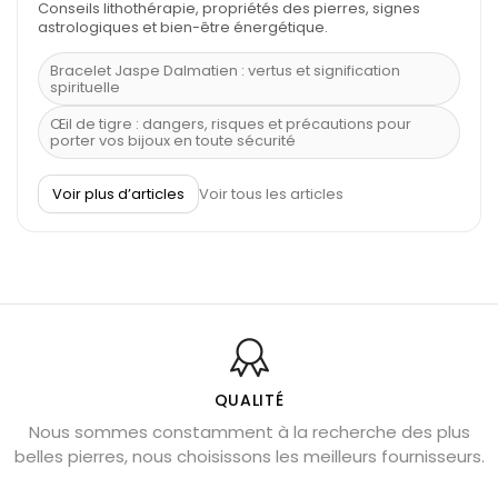
Conseils lithothérapie, propriétés des pierres, signes
astrologiques et bien-être énergétique.
Bracelet Jaspe Dalmatien : vertus et signification
spirituelle
Œil de tigre : dangers, risques et précautions pour
porter vos bijoux en toute sécurité
À quel poignet porter un bracelet de pierre
Voir plus d’articles
Voir tous les articles
Découvrez le scorpion et ses pierres
Pierre du Sagittaire : pierre porte-bonheur
Balance : traits de caractère et pierres
Pierres naturelles de la communication
Bienfaits de la sélénite – pierre des anges
L’améthyste est-elle faite pour moi ?
QUALITÉ
Nous sommes constamment à la recherche des plus
Chrysocolle : pierre apaisante
belles pierres, nous choisissons les meilleurs fournisseurs.
Obsidienne dorée : vertus et signification