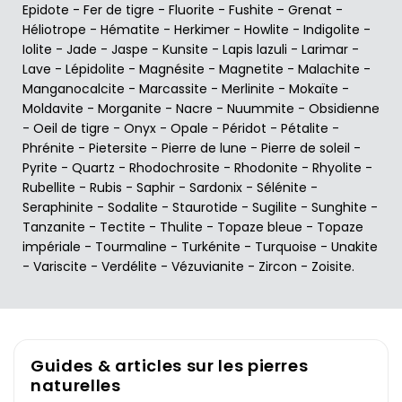
Epidote
-
Fer de tigre
-
Fluorite
-
Fushite
-
Grenat
-
Héliotrope
-
Hématite
-
Herkimer
-
Howlite
-
Indigolite
-
Iolite
-
Jade
-
Jaspe
-
Kunsite
-
Lapis lazuli
-
Larimar
-
Lave
-
Lépidolite
-
Magnésite
-
Magnetite
-
Malachite
-
Manganocalcite
-
Marcassite
-
Merlinite
-
Mokaïte
-
Moldavite
-
Morganite
-
Nacre
-
Nuummite
-
Obsidienne
-
Oeil de tigre
-
Onyx
-
Opale
-
Péridot
-
Pétalite
-
Phrénite
-
Pietersite
-
Pierre de lune
-
Pierre de soleil
-
Pyrite
-
Quartz
-
Rhodochrosite
-
Rhodonite
-
Rhyolite
-
Rubellite
-
Rubis
-
Saphir
-
Sardonix
-
Sélénite
-
Seraphinite
-
Sodalite
-
Staurotide
-
Sugilite
-
Sunghite
-
Tanzanite
-
Tectite
-
Thulite
-
Topaze bleue
-
Topaze
impériale
-
Tourmaline
-
Turkénite
-
Turquoise
-
Unakite
-
Variscite
-
Verdélite
-
Vézuvianite
-
Zircon
-
Zoisite
.
Guides & articles sur les pierres
naturelles