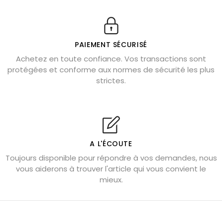
11 pierres semi-précieuses bleues
Véritable citrine naturelle non chauffée
Où placer la citrine dans la maison
PAIEMENT SÉCURISÉ
Pierre de lave : propriétés et bienfaits
Achetez en toute confiance. Vos transactions sont
protégées et conforme aux normes de sécurité les plus
Cornaline : propriétés magiques
strictes.
Capricorne : quelles pierres choisir
Quartz rose : douceur et apaisement
Shungite : purification et protection
Bagues en labradorite argent 925
A L'ÉCOUTE
Tourmaline noire : danger et vertus
Toujours disponible pour répondre à vos demandes, nous
Lapis lazuli : propriétés et précautions
vous aiderons à trouver l'article qui vous convient le
mieux.
Citrine : propriétés magiques
Aigue-marine : propriétés et couleurs
Pierres de souci et anxiété