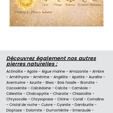
Découvrez également nos autres
pierres naturelles :
Actinolite
-
Agate
-
Aigue marine
-
Amazonite
-
Ambre
-
Améthyste
-
Amétrine
-
Angélite
-
Apatite
-
Auralite
-
Aventurine
-
Azurite
-
Biwa
-
Bois fossile
-
Bronzite
-
Cacoxénite
-
Calcédoine
-
Calcite
-
Carnéole
-
Célestite
-
Chalcopyrite
-
Charoïte
-
Chiastolite
-
Chrysocolle
-
Chrysoprase
-
Citrine
-
Corail
-
Cornaline
-
Cristal de roche
-
Cuivre
-
Cyanite
-
Damburite
-
Dioptase
-
Dolomite
-
Dumortiérite
-
Emeraude
-