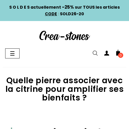
-25%
S O L D E S actuellement
sur TOUS les articles
CODE
:
SOLD26-20
Basculer
☰
0
la
navigation
Quelle pierre associer avec
la citrine pour amplifier ses
bienfaits ?