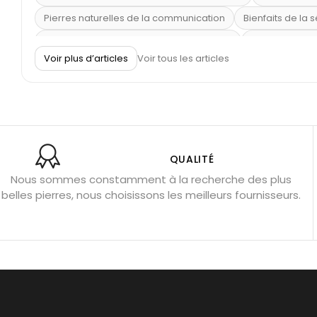
Pierres naturelles de la communication
Bienfaits de la 
Obsidienne dorée : vertus et signification
11 pierres se
Voir plus d’articles
Voir tous les articles
Pierre de lave : propriétés et bienfaits
Cornaline : prop
Shungite : purification et protection
Bagues en labradori
Aigue-marine : propriétés et couleurs
Pierres de souci 
Bracelets anti-stress en pierre
Pierre de lune : bienfaits
Obsidienne noire : danger ?
Guide des pierres de prote
QUALITÉ
Nous sommes constamment à la recherche des plus
Pierres pour les examens
Pierres anti-déprime
Mieu
belles pierres, nous choisissons les meilleurs fournisseurs.
Porter l’œil de tigre
Ouvrir les chakras
Géode d’amét