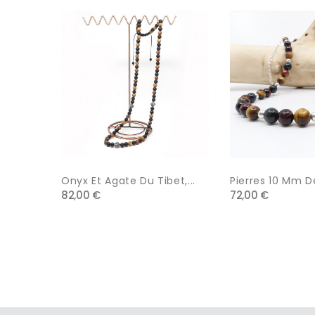
Onyx Et Agate Du Tibet,...
Pierres 10 Mm De
82,00 €
72,00 €