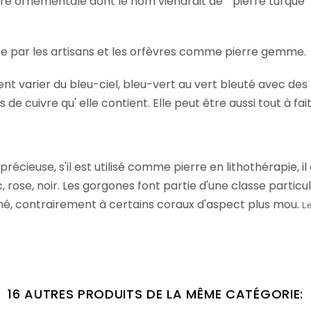
rre ornementale dont le nom viendrait de '' pierre turque '
sée par les artisans et les orfèvres comme pierre gemme.
ent varier du bleu-ciel, bleu-vert au vert bleuté avec de
 de cuivre qu' elle contient. Elle peut être aussi tout à fai
écieuse, s'il est utilisé comme pierre en lithothérapie, il
c, rose, noir. Les gorgones font partie d'une classe partic
hé, contrairement à certains coraux d'aspect plus mou.
Le
16 AUTRES PRODUITS DE LA MÊME CATÉGORIE: