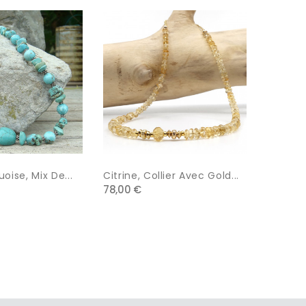
‹
›
uoise, Mix De...
Citrine, Collier Avec Gold...
Tourmali
78,00 €
99,00 €