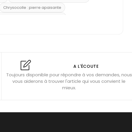
Chrysocolle : pierre apaisante
 placer la citrine dans la maison
e : douceur et apaisement
: propriétés et précautions
Citrine : propriétés magiques
l’amour
Dormir avec l’œil de tigre ?
Dormir avec des pierres
res
Fluorite : pierre la plus colorée
A L'ÉCOUTE
Toujours disponible pour répondre à vos demandes, nous
tion
Bracelets de perles pour homme
vous aiderons à trouver l'article qui vous convient le
u’une gemme ?
Signification des pierres de naissance
mieux.