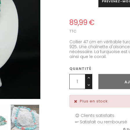
PRÉVENEZ-MOI
89,99 €
TTC
Collier 47 cm en véritable tu
925. Une chaînette d'aisance
nécéssaire. La turquoise est u
ainsi que le corail.
QUANTITÉ
AJ
Plus en stock
😊 Clients satisfaits
↩️ Satisfait ou remboursé
🔒 