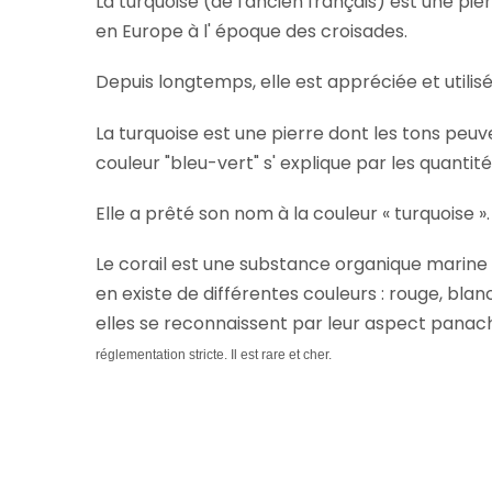
La turquoise (de l'ancien français) est une pie
en Europe à l' époque des croisades.
Depuis longtemps, elle est appréciée et utili
La turquoise est une pierre dont les tons peuv
couleur "bleu-vert" s' explique par les quantités
Elle a prêté son nom à la couleur « turquoise ».
Le corail est une substance organique marine pr
en existe de différentes couleurs : rouge, blan
elles se reconnaissent par leur aspect panac
réglementation stricte. Il est rare et cher.