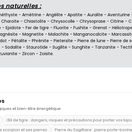
 naturelles :
éthyste
-
Amétrine
-
Angélite
-
Apatite
-
Auralite
-
Aventurine
-
Charoïte
-
Chiastolite
-
Chrysocolle
-
Chrysoprase
-
Citrine
-
C
e
-
Epidote
-
Fer de tigre
-
Fluorite
-
Fushite
-
Grenat
-
Héliotrop
agnésite
-
Magnetite
-
Malachite
-
Manganocalcite
-
Marcassit
idot
-
Pétalite
-
Phrénite
-
Pietersite
-
Pierre de lune
-
Pierre de s
e
-
Sodalite
-
Staurotide
-
Sugilite
-
Sunghite
-
Tanzanite
-
Tecti
zuvianite
-
Zircon
-
Zoisite
.
es
ogiques et bien-être énergétique.
Œil de tigre : dangers, risques et précautions pour porter vos bijo
e scorpion et ses pierres
Pierre du Sagittaire : pierre porte-bonh