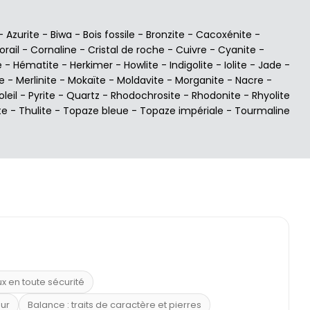
-
Azurite
-
Biwa
-
Bois fossile
-
Bronzite
-
Cacoxénite
-
orail
-
Cornaline
-
Cristal de roche
-
Cuivre
-
Cyanite
-
e
-
Hématite
-
Herkimer
-
Howlite
-
Indigolite
-
Iolite
-
Jade
-
e
-
Merlinite
-
Mokaïte
-
Moldavite
-
Morganite
-
Nacre
-
oleil
-
Pyrite
-
Quartz
-
Rhodochrosite
-
Rhodonite
-
Rhyolite
te
-
Thulite
-
Topaze bleue
-
Topaze impériale
-
Tourmaline
ux en toute sécurité
eur
Balance : traits de caractère et pierres