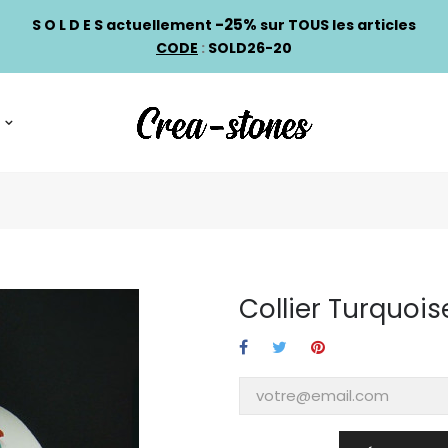
-25%
S O L D E S actuellement
sur TOUS les articles
CODE
:
SOLD26-20
Collier Turquois