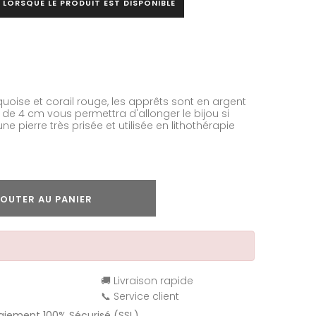
 LORSQUE LE PRODUIT EST DISPONIBLE
rquoise et corail rouge, les apprêts sont en argent
 de 4 cm vous permettra d'allonger le bijou si
ne pierre très prisée et utilisée en lithothérapie
OUTER AU PANIER
🚚 Livraison rapide
📞 Service client
Paiement 100% Sécurisé (SSL)