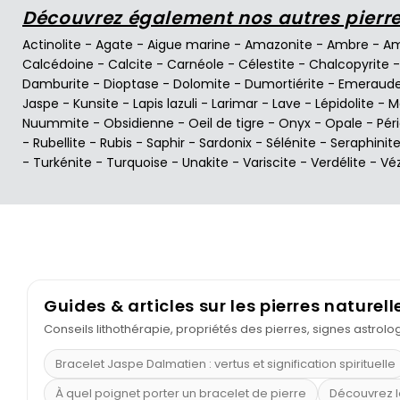
Découvrez également nos autres pierres
Actinolite
-
Agate
-
Aigue marine
-
Amazonite
-
Ambre
-
Am
Calcédoine
-
Calcite
-
Carnéole
-
Célestite
-
Chalcopyrite
Damburite
-
Dioptase
-
Dolomite
-
Dumortiérite
-
Emeraud
Jaspe
-
Kunsite
-
Lapis lazuli
-
Larimar
-
Lave
-
Lépidolite
-
M
Nuummite
-
Obsidienne
-
Oeil de tigre
-
Onyx
-
Opale
-
Pér
-
Rubellite
-
Rubis
-
Saphir
-
Sardonix
-
Sélénite
-
Seraphinit
-
Turkénite
-
Turquoise
-
Unakite
-
Variscite
-
Verdélite
-
Vé
Guides & articles sur les pierres naturell
Conseils lithothérapie, propriétés des pierres, signes astrol
Bracelet Jaspe Dalmatien : vertus et signification spirituelle
À quel poignet porter un bracelet de pierre
Découvrez l