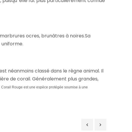
', puisqu' elle fut plus particulièrement connue
s marbrures ocres, brunâtres à noires.Sa
t uniforme.
 est néanmoins classé dans le règne animal. Il
ulière de corail. Généralement plus grandes,
 Corail Rouge est une espèce protégée soumise à une