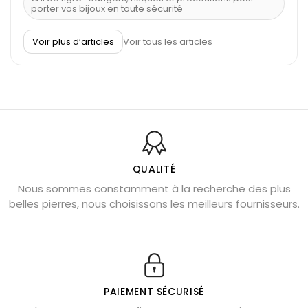
porter vos bijoux en toute sécurité
À quel poignet porter un bracelet de pierre
Voir plus d’articles
Voir tous les articles
Découvrez le scorpion et ses pierres
Pierre du Sagittaire : pierre porte-bonheur
Balance : traits de caractère et pierres
Pierres naturelles de la communication
Bienfaits de la sélénite – pierre des anges
L’améthyste est-elle faite pour moi ?
QUALITÉ
Nous sommes constamment à la recherche des plus
Chrysocolle : pierre apaisante
belles pierres, nous choisissons les meilleurs fournisseurs.
Obsidienne dorée : vertus et signification
11 pierres semi-précieuses bleues
Véritable citrine naturelle non chauffée
Où placer la citrine dans la maison
PAIEMENT SÉCURISÉ
Pierre de lave : propriétés et bienfaits