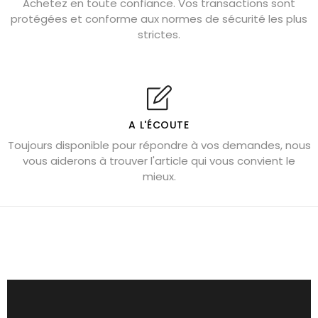
Achetez en toute confiance. Vos transactions sont
protégées et conforme aux normes de sécurité les plus
Cornaline : propriétés magiques
strictes.
Capricorne : quelles pierres choisir
Quartz rose : douceur et apaisement
Shungite : purification et protection
Bagues en labradorite argent 925
A L'ÉCOUTE
Tourmaline noire : danger et vertus
Toujours disponible pour répondre à vos demandes, nous
Lapis lazuli : propriétés et précautions
vous aiderons à trouver l'article qui vous convient le
mieux.
Citrine : propriétés magiques
Aigue-marine : propriétés et couleurs
Pierres de souci et anxiété
Pierres pour la confiance en soi
Pierres pour attirer l’amour
Dormir avec l’œil de tigre ?