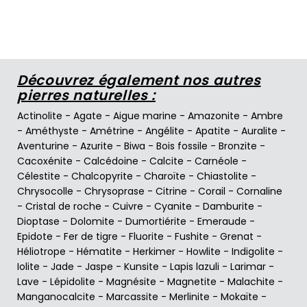
Découvrez également nos autres
pierres naturelles :
Actinolite
-
Agate
-
Aigue marine
-
Amazonite
-
Ambre
-
Améthyste
-
Amétrine
-
Angélite
-
Apatite
-
Auralite
-
Aventurine
-
Azurite
-
Biwa
-
Bois fossile
-
Bronzite
-
Cacoxénite
-
Calcédoine
-
Calcite
-
Carnéole
-
Célestite
-
Chalcopyrite
-
Charoïte
-
Chiastolite
-
Chrysocolle
-
Chrysoprase
-
Citrine
-
Corail
-
Cornaline
-
Cristal de roche
-
Cuivre
-
Cyanite
-
Damburite
-
Dioptase
-
Dolomite
-
Dumortiérite
-
Emeraude
-
Epidote
-
Fer de tigre
-
Fluorite
-
Fushite
-
Grenat
-
Héliotrope
-
Hématite
-
Herkimer
-
Howlite
-
Indigolite
-
Iolite
-
Jade
-
Jaspe
-
Kunsite
-
Lapis lazuli
-
Larimar
-
Lave
-
Lépidolite
-
Magnésite
-
Magnetite
-
Malachite
-
Manganocalcite
-
Marcassite
-
Merlinite
-
Mokaïte
-