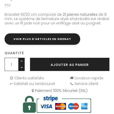
TTC
Bracelet 19/20 cm composé de
21 pierres naturelles
de 8
mm. Le système de fermeture style shamballa est réalisé
avec un fil jade noir pour un enfilage aisé au poignet.
VOIR PLUS D'ARTICLES EN GRENAT
QUANTITÉ
AJOUTER AU PANIER
😊 Clients satisfaits
🚚 Livraison rapide
↩️ Satisfait ou remboursé
📞 Service client
🔒 Paiement 100% Sécurisé (SSL)