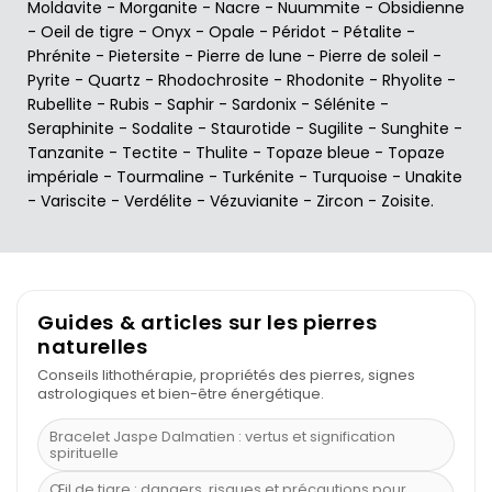
Moldavite
-
Morganite
-
Nacre
-
Nuummite
-
Obsidienne
-
Oeil de tigre
-
Onyx
-
Opale
-
Péridot
-
Pétalite
-
Phrénite
-
Pietersite
-
Pierre de lune
-
Pierre de soleil
-
Pyrite
-
Quartz
-
Rhodochrosite
-
Rhodonite
-
Rhyolite
-
Rubellite
-
Rubis
-
Saphir
-
Sardonix
-
Sélénite
-
Seraphinite
-
Sodalite
-
Staurotide
-
Sugilite
-
Sunghite
-
Tanzanite
-
Tectite
-
Thulite
-
Topaze bleue
-
Topaze
impériale
-
Tourmaline
-
Turkénite
-
Turquoise
-
Unakite
-
Variscite
-
Verdélite
-
Vézuvianite
-
Zircon
-
Zoisite
.
Guides & articles sur les pierres
naturelles
Conseils lithothérapie, propriétés des pierres, signes
astrologiques et bien-être énergétique.
Bracelet Jaspe Dalmatien : vertus et signification
spirituelle
Œil de tigre : dangers, risques et précautions pour