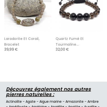
Laradorite Et Corail,
Quartz Fumé Et
Bracelet
Tourmaline...
39,99 €
32,00 €
Découvrez également nos autres
pierres naturelles :
Actinolite
-
Agate
-
Aigue marine
-
Amazonite
-
Ambre
-
Améthyste
-
Amétrine
-
Angélite
-
Apatite
-
Auralite
-