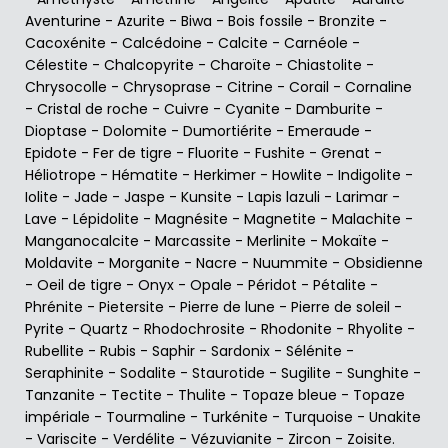
Aventurine
-
Azurite
-
Biwa
-
Bois fossile
-
Bronzite
-
Cacoxénite
-
Calcédoine
-
Calcite
-
Carnéole
-
Célestite
-
Chalcopyrite
-
Charoïte
-
Chiastolite
-
Chrysocolle
-
Chrysoprase
-
Citrine
-
Corail
-
Cornaline
-
Cristal de roche
-
Cuivre
-
Cyanite
-
Damburite
-
Dioptase
-
Dolomite
-
Dumortiérite
-
Emeraude
-
Epidote
-
Fer de tigre
-
Fluorite
-
Fushite
-
Grenat
-
Héliotrope
-
Hématite
-
Herkimer
-
Howlite
-
Indigolite
-
Iolite
-
Jade
-
Jaspe
-
Kunsite
-
Lapis lazuli
-
Larimar
-
Lave
-
Lépidolite
-
Magnésite
-
Magnetite
-
Malachite
-
Manganocalcite
-
Marcassite
-
Merlinite
-
Mokaïte
-
Moldavite
-
Morganite
-
Nacre
-
Nuummite
-
Obsidienne
-
Oeil de tigre
-
Onyx
-
Opale
-
Péridot
-
Pétalite
-
Phrénite
-
Pietersite
-
Pierre de lune
-
Pierre de soleil
-
Pyrite
-
Quartz
-
Rhodochrosite
-
Rhodonite
-
Rhyolite
-
Rubellite
-
Rubis
-
Saphir
-
Sardonix
-
Sélénite
-
Seraphinite
-
Sodalite
-
Staurotide
-
Sugilite
-
Sunghite
-
Tanzanite
-
Tectite
-
Thulite
-
Topaze bleue
-
Topaze
impériale
-
Tourmaline
-
Turkénite
-
Turquoise
-
Unakite
-
Variscite
-
Verdélite
-
Vézuvianite
-
Zircon
-
Zoisite
.