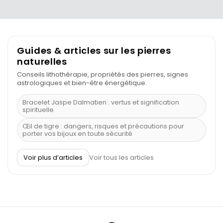
Guides & articles sur les pierres
naturelles
Conseils lithothérapie, propriétés des pierres, signes
astrologiques et bien-être énergétique.
Bracelet Jaspe Dalmatien : vertus et signification
spirituelle
Œil de tigre : dangers, risques et précautions pour
porter vos bijoux en toute sécurité
À quel poignet porter un bracelet de pierre
Voir plus d’articles
Voir tous les articles
Découvrez le scorpion et ses pierres
Pierre du Sagittaire : pierre porte-bonheur
Balance : traits de caractère et pierres
Pierres naturelles de la communication