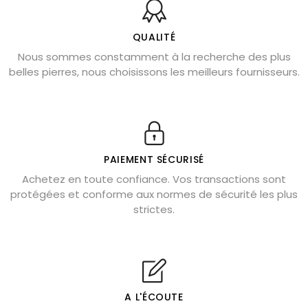
Bienfaits de la sélénite – pierre des anges
L’améthyste est-elle faite pour moi ?
QUALITÉ
Nous sommes constamment à la recherche des plus
Chrysocolle : pierre apaisante
belles pierres, nous choisissons les meilleurs fournisseurs.
Obsidienne dorée : vertus et signification
11 pierres semi-précieuses bleues
Véritable citrine naturelle non chauffée
Où placer la citrine dans la maison
PAIEMENT SÉCURISÉ
Pierre de lave : propriétés et bienfaits
Achetez en toute confiance. Vos transactions sont
protégées et conforme aux normes de sécurité les plus
Cornaline : propriétés magiques
strictes.
Capricorne : quelles pierres choisir
Quartz rose : douceur et apaisement
Shungite : purification et protection
Bagues en labradorite argent 925
A L'ÉCOUTE
Tourmaline noire : danger et vertus