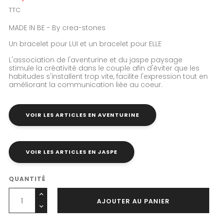
TTC
MADE IN BE - By crea-stones
Un bracelet pour LUI et un bracelet pour ELLE
L'association de l'aventurine et du jaspe paysage
stimule la créativité dans le couple afin d'éviter que les
habitudes s'installent trop vite, facilite l'expression tout en
améliorant la communication liée au coeur.
VOIR LES ARTICLES EN AVENTURINE
VOIR LES ARTICLES EN JASPE
QUANTITÉ
AJOUTER AU PANIER