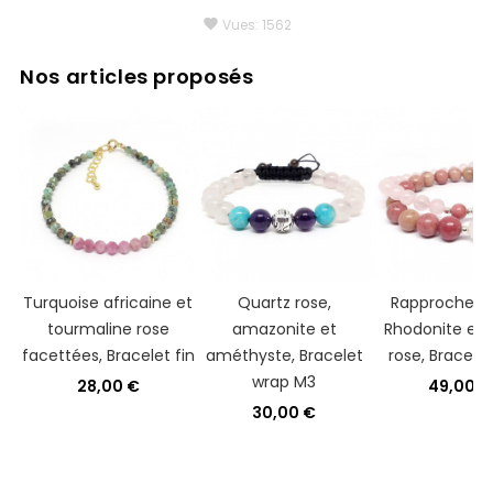
favorite
Vues:
1562
Nos articles proposés
Turquoise africaine et
Quartz rose,
Rapprocheme
tourmaline rose
amazonite et
Rhodonite et 
facettées, Bracelet fin
améthyste, Bracelet
rose, Bracele
wrap M3
28,00 €
49,00 €
30,00 €