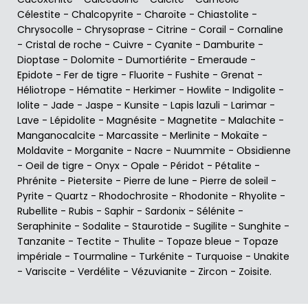
Célestite
-
Chalcopyrite
-
Charoïte
-
Chiastolite
-
Chrysocolle
-
Chrysoprase
-
Citrine
-
Corail
-
Cornaline
-
Cristal de roche
-
Cuivre
-
Cyanite
-
Damburite
-
Dioptase
-
Dolomite
-
Dumortiérite
-
Emeraude
-
Epidote
-
Fer de tigre
-
Fluorite
-
Fushite
-
Grenat
-
Héliotrope
-
Hématite
-
Herkimer
-
Howlite
-
Indigolite
-
Iolite
-
Jade
-
Jaspe
-
Kunsite
-
Lapis lazuli
-
Larimar
-
Lave
-
Lépidolite
-
Magnésite
-
Magnetite
-
Malachite
-
Manganocalcite
-
Marcassite
-
Merlinite
-
Mokaïte
-
Moldavite
-
Morganite
-
Nacre
-
Nuummite
-
Obsidienne
-
Oeil de tigre
-
Onyx
-
Opale
-
Péridot
-
Pétalite
-
Phrénite
-
Pietersite
-
Pierre de lune
-
Pierre de soleil
-
Pyrite
-
Quartz
-
Rhodochrosite
-
Rhodonite
-
Rhyolite
-
Rubellite
-
Rubis
-
Saphir
-
Sardonix
-
Sélénite
-
Seraphinite
-
Sodalite
-
Staurotide
-
Sugilite
-
Sunghite
-
Tanzanite
-
Tectite
-
Thulite
-
Topaze bleue
-
Topaze
impériale
-
Tourmaline
-
Turkénite
-
Turquoise
-
Unakite
-
Variscite
-
Verdélite
-
Vézuvianite
-
Zircon
-
Zoisite
.