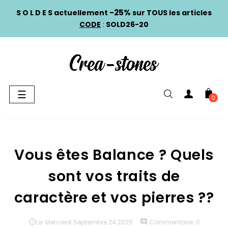
-25%
S O L D E S actuellement
sur TOUS les articles
CODE
:
SOLD26-20
Basculer
☰
0
la
navigation
Vous êtes Balance ? Quels
sont vos traits de
caractère et vos pierres ??

Le:
Mercredi
Septembre
24
2025
comment
Commentaire:
0