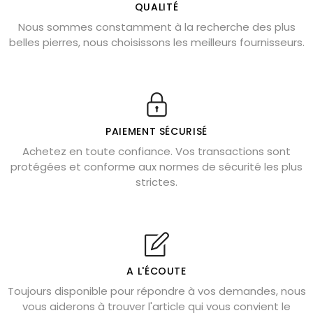
L’améthyste est-elle faite pour moi ?
QUALITÉ
Nous sommes constamment à la recherche des plus
Chrysocolle : pierre apaisante
belles pierres, nous choisissons les meilleurs fournisseurs.
Obsidienne dorée : vertus et signification
11 pierres semi-précieuses bleues
Véritable citrine naturelle non chauffée
Où placer la citrine dans la maison
PAIEMENT SÉCURISÉ
Pierre de lave : propriétés et bienfaits
Achetez en toute confiance. Vos transactions sont
protégées et conforme aux normes de sécurité les plus
Cornaline : propriétés magiques
strictes.
Capricorne : quelles pierres choisir
Quartz rose : douceur et apaisement
Shungite : purification et protection
Bagues en labradorite argent 925
A L'ÉCOUTE
Tourmaline noire : danger et vertus
Toujours disponible pour répondre à vos demandes, nous
Lapis lazuli : propriétés et précautions
vous aiderons à trouver l'article qui vous convient le