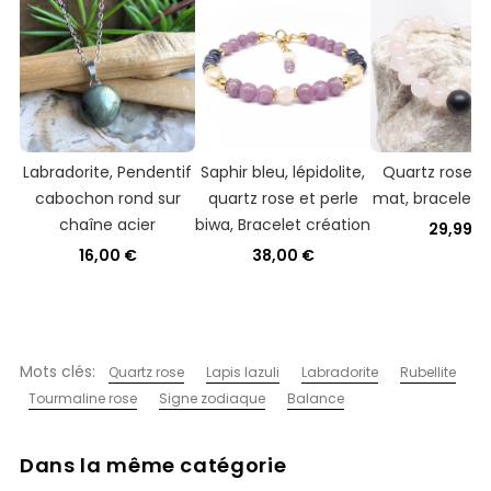
Labradorite, Pendentif
Saphir bleu, lépidolite,
Quartz rose e
cabochon rond sur
quartz rose et perle
mat, bracelet
chaîne acier
biwa, Bracelet création
29,99 €
16,00 €
38,00 €
Mots clés:
Quartz rose
Lapis lazuli
Labradorite
Rubellite
Tourmaline rose
Signe zodiaque
Balance
Dans la même catégorie