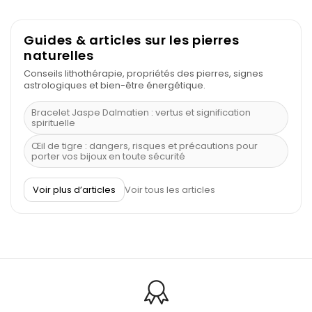
Guides & articles sur les pierres
naturelles
Conseils lithothérapie, propriétés des pierres, signes
astrologiques et bien-être énergétique.
Bracelet Jaspe Dalmatien : vertus et signification
spirituelle
Œil de tigre : dangers, risques et précautions pour
porter vos bijoux en toute sécurité
À quel poignet porter un bracelet de pierre
Voir plus d’articles
Voir tous les articles
Découvrez le scorpion et ses pierres
Pierre du Sagittaire : pierre porte-bonheur
Balance : traits de caractère et pierres
Pierres naturelles de la communication
Bienfaits de la sélénite – pierre des anges