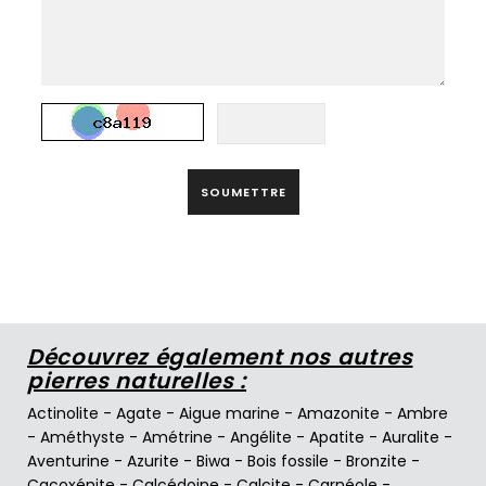
SOUMETTRE
Découvrez également nos autres
pierres naturelles :
Actinolite
-
Agate
-
Aigue marine
-
Amazonite
-
Ambre
-
Améthyste
-
Amétrine
-
Angélite
-
Apatite
-
Auralite
-
Aventurine
-
Azurite
-
Biwa
-
Bois fossile
-
Bronzite
-
Cacoxénite
-
Calcédoine
-
Calcite
-
Carnéole
-