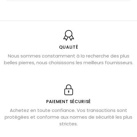
Pierre du Sagittaire : pierre porte-bonheur
Balance : traits de caractère et pierres
Pierres naturelles de la communication
Bienfaits de la sélénite – pierre des anges
L’améthyste est-elle faite pour moi ?
QUALITÉ
Nous sommes constamment à la recherche des plus
Chrysocolle : pierre apaisante
belles pierres, nous choisissons les meilleurs fournisseurs.
Obsidienne dorée : vertus et signification
11 pierres semi-précieuses bleues
Véritable citrine naturelle non chauffée
Où placer la citrine dans la maison
PAIEMENT SÉCURISÉ
Pierre de lave : propriétés et bienfaits
Achetez en toute confiance. Vos transactions sont
protégées et conforme aux normes de sécurité les plus
Cornaline : propriétés magiques
strictes.
Capricorne : quelles pierres choisir