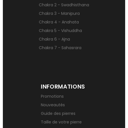
Chakra 2 - Swadhisthana
Qu’est-ce qu’une gemme ?
Chakra 3 - Manipura
Signification des pierres de naissance
Chakra 4 - Anahata
Chakra 5 - Vishuddha
Chakra 6 - Ajna
Chakra 7 - Sahasrara
INFORMATIONS
Promotions
Nouveautés
Guide des pierres
Taille de votre pierre