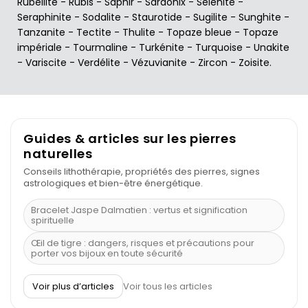
Rubellite
-
Rubis
-
Saphir
-
Sardonix
-
Sélénite
-
Seraphinite
-
Sodalite
-
Staurotide
-
Sugilite
-
Sunghite
-
Tanzanite
-
Tectite
-
Thulite
-
Topaze bleue
-
Topaze
impériale
-
Tourmaline
-
Turkénite
-
Turquoise
-
Unakite
-
Variscite
-
Verdélite
-
Vézuvianite
-
Zircon
-
Zoisite
.
Guides & articles sur les pierres
naturelles
Conseils lithothérapie, propriétés des pierres, signes
astrologiques et bien-être énergétique.
Bracelet Jaspe Dalmatien : vertus et signification
spirituelle
Œil de tigre : dangers, risques et précautions pour
porter vos bijoux en toute sécurité
À quel poignet porter un bracelet de pierre
Voir plus d’articles
Voir tous les articles
Découvrez le scorpion et ses pierres