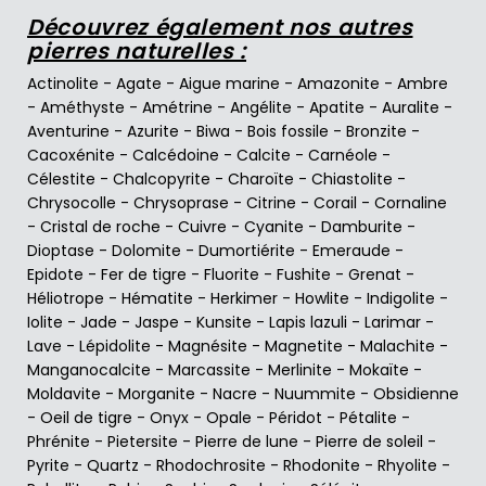
Découvrez également nos autres
pierres naturelles :
Actinolite
-
Agate
-
Aigue marine
-
Amazonite
-
Ambre
-
Améthyste
-
Amétrine
-
Angélite
-
Apatite
-
Auralite
-
Aventurine
-
Azurite
-
Biwa
-
Bois fossile
-
Bronzite
-
Cacoxénite
-
Calcédoine
-
Calcite
-
Carnéole
-
Célestite
-
Chalcopyrite
-
Charoïte
-
Chiastolite
-
Chrysocolle
-
Chrysoprase
-
Citrine
-
Corail
-
Cornaline
-
Cristal de roche
-
Cuivre
-
Cyanite
-
Damburite
-
Dioptase
-
Dolomite
-
Dumortiérite
-
Emeraude
-
Epidote
-
Fer de tigre
-
Fluorite
-
Fushite
-
Grenat
-
Héliotrope
-
Hématite
-
Herkimer
-
Howlite
-
Indigolite
-
Iolite
-
Jade
-
Jaspe
-
Kunsite
-
Lapis lazuli
-
Larimar
-
Lave
-
Lépidolite
-
Magnésite
-
Magnetite
-
Malachite
-
Manganocalcite
-
Marcassite
-
Merlinite
-
Mokaïte
-
Moldavite
-
Morganite
-
Nacre
-
Nuummite
-
Obsidienne
-
Oeil de tigre
-
Onyx
-
Opale
-
Péridot
-
Pétalite
-
Phrénite
-
Pietersite
-
Pierre de lune
-
Pierre de soleil
-
Pyrite
-
Quartz
-
Rhodochrosite
-
Rhodonite
-
Rhyolite
-