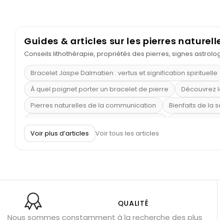
Guides & articles sur les pierres naturell
Conseils lithothérapie, propriétés des pierres, signes astrol
Bracelet Jaspe Dalmatien : vertus et signification spirituelle
À quel poignet porter un bracelet de pierre
Découvrez l
Pierres naturelles de la communication
Bienfaits de la 
Obsidienne dorée : vertus et signification
11 pierres se
Voir plus d’articles
Voir tous les articles
Pierre de lave : propriétés et bienfaits
Cornaline : prop
Shungite : purification et protection
Bagues en labradori
Aigue-marine : propriétés et couleurs
Pierres de souci 
Bracelets anti-stress en pierre
Pierre de lune : bienfaits
Obsidienne noire : danger ?
Guide des pierres de prote
QUALITÉ
Nous sommes constamment à la recherche des plus
Pierres pour les examens
Pierres anti-déprime
Mieu