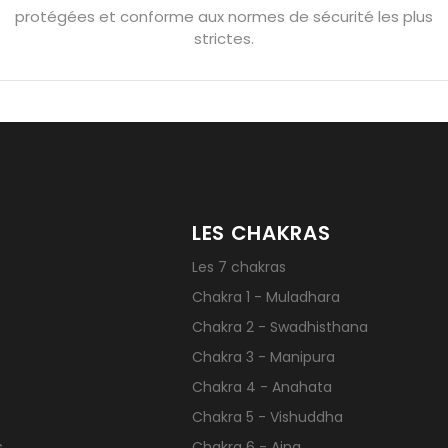
protégées et conforme aux normes de sécurité les plus
hyste géante
Pierres naturelles contre le stress
Qu’est-ce q
strictes.
LES CHAKRAS
Les 7 chakras
Chakra 1 - Muladhara
Chakra 2 - Swadhisthana
Chakra 3 - Manipura
Chakra 4 - Anahata
Chakra 5 - Vishuddha
s
Chakra 6 - Ajna