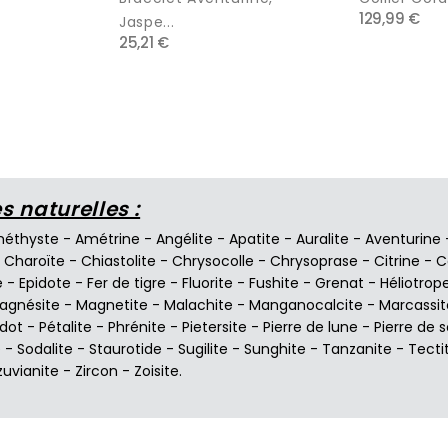
129,99 €
Jaspe...
25,21 €
 naturelles :
éthyste
-
Amétrine
-
Angélite
-
Apatite
-
Auralite
-
Aventurine
-
Charoïte
-
Chiastolite
-
Chrysocolle
-
Chrysoprase
-
Citrine
-
C
e
-
Epidote
-
Fer de tigre
-
Fluorite
-
Fushite
-
Grenat
-
Héliotrop
agnésite
-
Magnetite
-
Malachite
-
Manganocalcite
-
Marcassit
idot
-
Pétalite
-
Phrénite
-
Pietersite
-
Pierre de lune
-
Pierre de s
e
-
Sodalite
-
Staurotide
-
Sugilite
-
Sunghite
-
Tanzanite
-
Tecti
zuvianite
-
Zircon
-
Zoisite
.