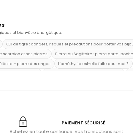
es
ogiques et bien-être énergétique.
Œil de tigre : dangers, risques et précautions pour porter vos bijo
e scorpion et ses pierres
Pierre du Sagittaire : pierre porte-bonh
sélénite – pierre des anges
L’améthyste est-elle faite pour moi ?
mi-précieuses bleues
Véritable citrine naturelle non chauffée
Où
riétés magiques
Capricorne : quelles pierres choisir
Quartz ros
te argent 925
Tourmaline noire : danger et vertus
Lapis lazuli 
et anxiété
Pierres pour la confiance en soi
Pierres pour attirer 
Labradorite : pouvoirs et effets
Pierres de naissance par mois
ction
Associer l’œil de tigre
Porter plusieurs bracelets de pier
PAIEMENT SÉCURISÉ
Achetez en toute confiance. Vos transactions sont
x gérer ses émotions
Pierres pour l’automne
Bijoux de médita