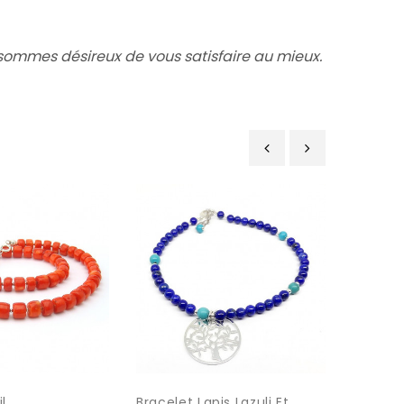
ommes désireux de vous satisfaire au mieux.
‹
›
il
Bracelet Lapis Lazuli Et...
Bracelet