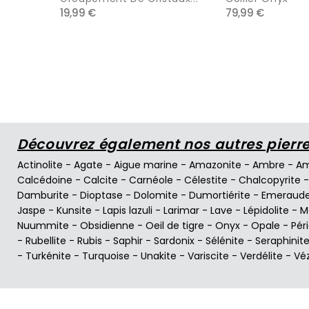
19,99 €
79,99 €
Découvrez également nos autres pierres
Actinolite
-
Agate
-
Aigue marine
-
Amazonite
-
Ambre
-
Am
Calcédoine
-
Calcite
-
Carnéole
-
Célestite
-
Chalcopyrite
Damburite
-
Dioptase
-
Dolomite
-
Dumortiérite
-
Emeraud
Jaspe
-
Kunsite
-
Lapis lazuli
-
Larimar
-
Lave
-
Lépidolite
-
M
Nuummite
-
Obsidienne
-
Oeil de tigre
-
Onyx
-
Opale
-
Pér
-
Rubellite
-
Rubis
-
Saphir
-
Sardonix
-
Sélénite
-
Seraphinit
-
Turkénite
-
Turquoise
-
Unakite
-
Variscite
-
Verdélite
-
Vé