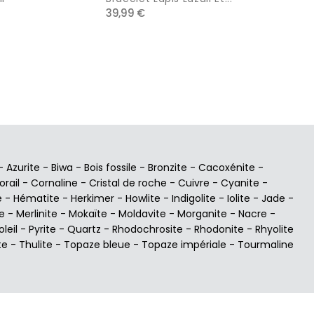
39,99 €
49,99 
-
Azurite
-
Biwa
-
Bois fossile
-
Bronzite
-
Cacoxénite
-
orail
-
Cornaline
-
Cristal de roche
-
Cuivre
-
Cyanite
-
e
-
Hématite
-
Herkimer
-
Howlite
-
Indigolite
-
Iolite
-
Jade
-
e
-
Merlinite
-
Mokaïte
-
Moldavite
-
Morganite
-
Nacre
-
oleil
-
Pyrite
-
Quartz
-
Rhodochrosite
-
Rhodonite
-
Rhyolite
te
-
Thulite
-
Topaze bleue
-
Topaze impériale
-
Tourmaline