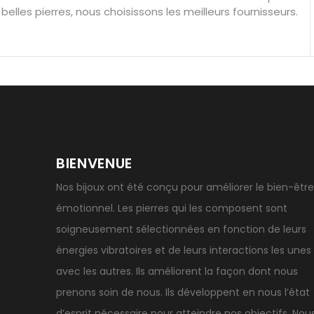
belles pierres, nous choisissons les meilleurs fournisseurs.
Porter l’œil de tigre
Ouvrir les chakras
Géode d’amét
BIENVENUE
Nos bijoux ont été conçu pour améliorer le bien-être
émotionnel. Les pierres qui les composent sont
soigneusement sélectionnées en fonction de leurs
énergies vibratoires et de leurs interactions les unes
avec les autres. Ils améliorent la façon dont nous
prenons soin de nous. Ils développent en nous l’état
d’esprit nécessaire pour atteindre nos objectifs. Nou