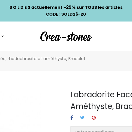
-25%
S O L D E S actuellement
sur TOUS les articles
CODE
:
SOLD26-20
téé, rhodochrosite et améthyste, Bracelet
Labradorite Fac
Améthyste, Brac