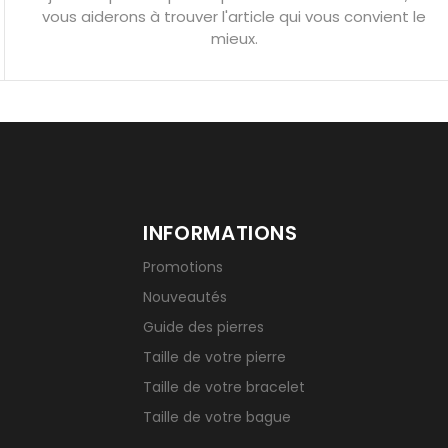
vous aiderons à trouver l'article qui vous convient le
u’une gemme ?
Signification des pierres de naissance
mieux.
INFORMATIONS
Promotions
Nouveautés
Guide des pierres
Taille de votre pierre
Taille de votre bracelet
Taille de votre bague