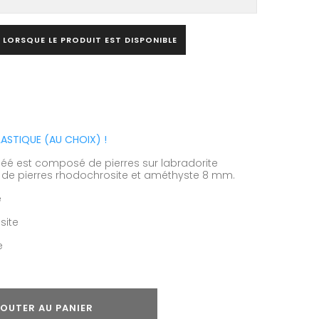
 LORSQUE LE PRODUIT EST DISPONIBLE
STIQUE (AU CHOIX) !
finéé est composé de pierres sur labradorite
té, de pierres rhodochrosite et améthyste 8 mm.
e
site
e
OUTER AU PANIER