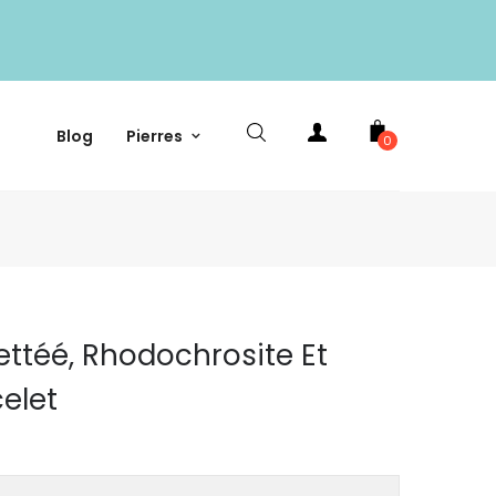
Blog
Pierres
0
ettéé, Rhodochrosite Et
elet