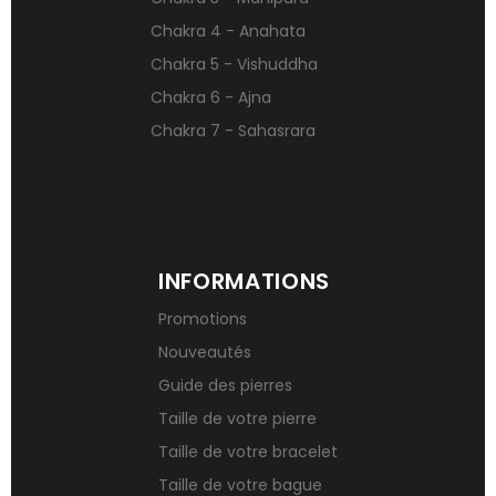
Signification des pierres de naissance
Chakra 4 - Anahata
Chakra 5 - Vishuddha
Chakra 6 - Ajna
Chakra 7 - Sahasrara
INFORMATIONS
Promotions
Nouveautés
Guide des pierres
Taille de votre pierre
Taille de votre bracelet
Taille de votre bague