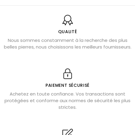
Balance : traits de caractère et pierres
Pierres naturelles de la communication
Bienfaits de la sélénite – pierre des anges
L’améthyste est-elle faite pour moi ?
QUALITÉ
Nous sommes constamment à la recherche des plus
Chrysocolle : pierre apaisante
belles pierres, nous choisissons les meilleurs fournisseurs.
Obsidienne dorée : vertus et signification
11 pierres semi-précieuses bleues
Véritable citrine naturelle non chauffée
Où placer la citrine dans la maison
PAIEMENT SÉCURISÉ
Pierre de lave : propriétés et bienfaits
Achetez en toute confiance. Vos transactions sont
protégées et conforme aux normes de sécurité les plus
Cornaline : propriétés magiques
strictes.
Capricorne : quelles pierres choisir
Quartz rose : douceur et apaisement
Shungite : purification et protection