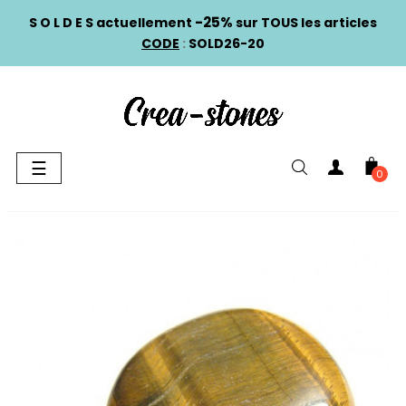
-25%
S O L D E S actuellement
sur TOUS les articles
CODE
:
SOLD26-20
Basculer
☰
0
la
navigation