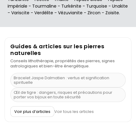
impériale
-
Tourmaline
-
Turkénite
-
Turquoise
-
Unakite
-
Variscite
-
Verdélite
-
Vézuvianite
-
Zircon
-
Zoisite
.
Guides & articles sur les pierres
naturelles
Conseils lithothérapie, propriétés des pierres, signes
astrologiques et bien-être énergétique.
Bracelet Jaspe Dalmatien : vertus et signification
spirituelle
Œil de tigre : dangers, risques et précautions pour
porter vos bijoux en toute sécurité
À quel poignet porter un bracelet de pierre
Voir plus d’articles
Voir tous les articles
Découvrez le scorpion et ses pierres
Pierre du Sagittaire : pierre porte-bonheur