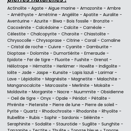
Actinolite
-
Agate
-
Aigue marine
-
Amazonite
-
Ambre
-
Améthyste
-
Amétrine
-
Angélite
-
Apatite
-
Auralite
-
Aventurine
-
Azurite
-
Biwa
-
Bois fossile
-
Bronzite
-
Cacoxénite
-
Calcédoine
-
Calcite
-
Carnéole
-
Célestite
-
Chalcopyrite
-
Charoïte
-
Chiastolite
-
Chrysocolle
-
Chrysoprase
-
Citrine
-
Corail
-
Cornaline
-
Cristal de roche
-
Cuivre
-
Cyanite
-
Damburite
-
Dioptase
-
Dolomite
-
Dumortiérite
-
Emeraude
-
Epidote
-
Fer de tigre
-
Fluorite
-
Fushite
-
Grenat
-
Héliotrope
-
Hématite
-
Herkimer
-
Howlite
-
Indigolite
-
Iolite
-
Jade
-
Jaspe
-
Kunsite
-
Lapis lazuli
-
Larimar
-
Lave
-
Lépidolite
-
Magnésite
-
Magnetite
-
Malachite
-
Manganocalcite
-
Marcassite
-
Merlinite
-
Mokaïte
-
Moldavite
-
Morganite
-
Nacre
-
Nuummite
-
Obsidienne
-
Oeil de tigre
-
Onyx
-
Opale
-
Péridot
-
Pétalite
-
Phrénite
-
Pietersite
-
Pierre de lune
-
Pierre de soleil
-
Pyrite
-
Quartz
-
Rhodochrosite
-
Rhodonite
-
Rhyolite
-
Rubellite
-
Rubis
-
Saphir
-
Sardonix
-
Sélénite
-
Seraphinite
-
Sodalite
-
Staurotide
-
Sugilite
-
Sunghite
-
Tanzanite
-
Tectite
-
Thulite
-
Topaze bleue
-
Topaze