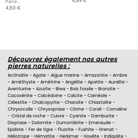
4,99 €
Perle...
4,50 €
Découvrez également nos autres
pierres naturelles :
Actinolite
-
Agate
-
Aigue marine
-
Amazonite
-
Ambre
-
Améthyste
-
Amétrine
-
Angélite
-
Apatite
-
Auralite
-
Aventurine
-
Azurite
-
Biwa
-
Bois fossile
-
Bronzite
-
Cacoxénite
-
Calcédoine
-
Calcite
-
Carnéole
-
Célestite
-
Chalcopyrite
-
Charoïte
-
Chiastolite
-
Chrysocolle
-
Chrysoprase
-
Citrine
-
Corail
-
Cornaline
-
Cristal de roche
-
Cuivre
-
Cyanite
-
Damburite
-
Dioptase
-
Dolomite
-
Dumortiérite
-
Emeraude
-
Epidote
-
Fer de tigre
-
Fluorite
-
Fushite
-
Grenat
-
Héliotrope
-
Hématite
-
Herkimer
-
Howlite
-
Indigolite
-