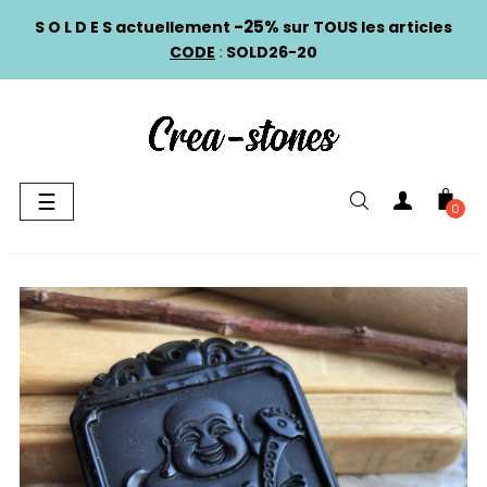
-25%
S O L D E S actuellement
sur TOUS les articles
CODE
:
SOLD26-20
Basculer
☰
0
la
navigation