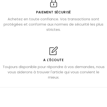
Véritable citrine naturelle non chauffée
Où placer la citrine dans la maison
PAIEMENT SÉCURISÉ
Pierre de lave : propriétés et bienfaits
Achetez en toute confiance. Vos transactions sont
protégées et conforme aux normes de sécurité les plus
Cornaline : propriétés magiques
strictes.
Capricorne : quelles pierres choisir
Quartz rose : douceur et apaisement
Shungite : purification et protection
Bagues en labradorite argent 925
A L'ÉCOUTE
Tourmaline noire : danger et vertus
Toujours disponible pour répondre à vos demandes, nous
Lapis lazuli : propriétés et précautions
vous aiderons à trouver l'article qui vous convient le
mieux.
Citrine : propriétés magiques
Aigue-marine : propriétés et couleurs
Pierres de souci et anxiété
Pierres pour la confiance en soi