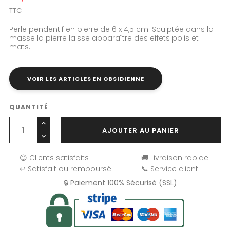
TTC
Perle pendentif en pierre de 6 x 4,5 cm. Sculptée dans la
masse la pierre laisse apparaître des effets polis et
mats.
VOIR LES ARTICLES EN OBSIDIENNE
QUANTITÉ
AJOUTER AU PANIER
😊 Clients satisfaits
🚚 Livraison rapide
↩️ Satisfait ou remboursé
📞 Service client
🔒 Paiement 100% Sécurisé (SSL)