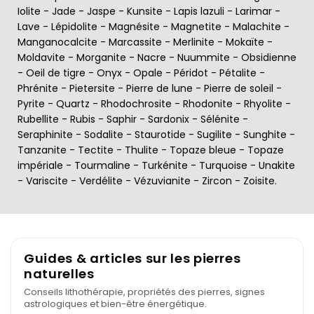
Iolite
-
Jade
-
Jaspe
-
Kunsite
-
Lapis lazuli
-
Larimar
-
Lave
-
Lépidolite
-
Magnésite
-
Magnetite
-
Malachite
-
Manganocalcite
-
Marcassite
-
Merlinite
-
Mokaïte
-
Moldavite
-
Morganite
-
Nacre
-
Nuummite
-
Obsidienne
-
Oeil de tigre
-
Onyx
-
Opale
-
Péridot
-
Pétalite
-
Phrénite
-
Pietersite
-
Pierre de lune
-
Pierre de soleil
-
Pyrite
-
Quartz
-
Rhodochrosite
-
Rhodonite
-
Rhyolite
-
Rubellite
-
Rubis
-
Saphir
-
Sardonix
-
Sélénite
-
Seraphinite
-
Sodalite
-
Staurotide
-
Sugilite
-
Sunghite
-
Tanzanite
-
Tectite
-
Thulite
-
Topaze bleue
-
Topaze
impériale
-
Tourmaline
-
Turkénite
-
Turquoise
-
Unakite
-
Variscite
-
Verdélite
-
Vézuvianite
-
Zircon
-
Zoisite
.
Guides & articles sur les pierres
naturelles
Conseils lithothérapie, propriétés des pierres, signes
astrologiques et bien-être énergétique.