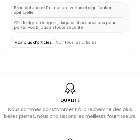
Bracelet Jaspe Dalmatien : vertus et signification
spirituelle
Œil de tigre : dangers, risques et précautions pour
porter vos bijoux en toute sécurité
À quel poignet porter un bracelet de pierre
Voir plus d’articles
Voir tous les articles
Découvrez le scorpion et ses pierres
Pierre du Sagittaire : pierre porte-bonheur
Balance : traits de caractère et pierres
Pierres naturelles de la communication
Bienfaits de la sélénite – pierre des anges
L’améthyste est-elle faite pour moi ?
QUALITÉ
Nous sommes constamment à la recherche des plus
Chrysocolle : pierre apaisante
belles pierres, nous choisissons les meilleurs fournisseurs.
Obsidienne dorée : vertus et signification
11 pierres semi-précieuses bleues