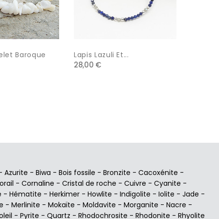
elet Baroque
Lapis Lazuli Et...
Cornalin
28,00 €
34,00 €
-
Azurite
-
Biwa
-
Bois fossile
-
Bronzite
-
Cacoxénite
-
orail
-
Cornaline
-
Cristal de roche
-
Cuivre
-
Cyanite
-
e
-
Hématite
-
Herkimer
-
Howlite
-
Indigolite
-
Iolite
-
Jade
-
e
-
Merlinite
-
Mokaïte
-
Moldavite
-
Morganite
-
Nacre
-
oleil
-
Pyrite
-
Quartz
-
Rhodochrosite
-
Rhodonite
-
Rhyolite