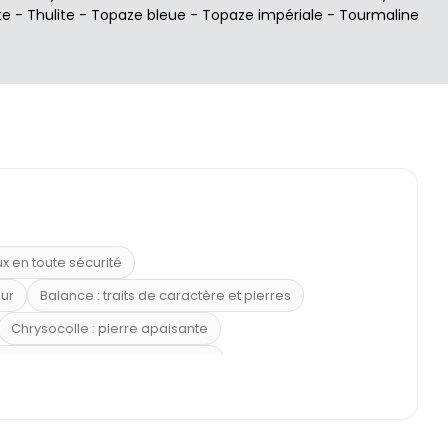
te
-
Thulite
-
Topaze bleue
-
Topaze impériale
-
Tourmaline
ux en toute sécurité
eur
Balance : traits de caractère et pierres
Chrysocolle : pierre apaisante
 placer la citrine dans la maison
e : douceur et apaisement
: propriétés et précautions
Citrine : propriétés magiques