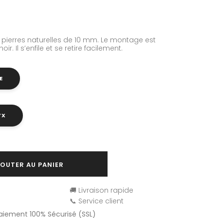
pierres naturelles de 10 mm. Le montage est
r. Il s’enfile et se retire facilement.
E
YX
OUTER AU PANIER
🚚 Livraison rapide
📞 Service client
Paiement 100% Sécurisé (SSL)