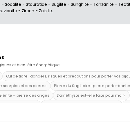
e
-
Sodalite
-
Staurotide
-
Sugilite
-
Sunghite
-
Tanzanite
-
Tecti
zuvianite
-
Zircon
-
Zoisite
.
es
ogiques et bien-être énergétique.
Œil de tigre : dangers, risques et précautions pour porter vos bijo
e scorpion et ses pierres
Pierre du Sagittaire : pierre porte-bonh
sélénite – pierre des anges
L’améthyste est-elle faite pour moi ?
mi-précieuses bleues
Véritable citrine naturelle non chauffée
Où
riétés magiques
Capricorne : quelles pierres choisir
Quartz ros
te argent 925
Tourmaline noire : danger et vertus
Lapis lazuli 