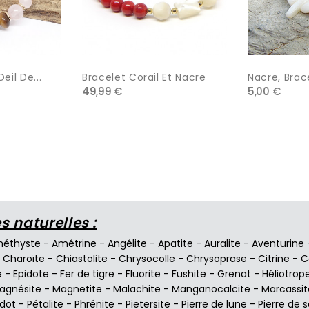
eil De...
Bracelet Corail Et Nacre
Nacre, Brac
49,99 €
5,00 €
 naturelles :
éthyste
-
Amétrine
-
Angélite
-
Apatite
-
Auralite
-
Aventurine
-
Charoïte
-
Chiastolite
-
Chrysocolle
-
Chrysoprase
-
Citrine
-
C
e
-
Epidote
-
Fer de tigre
-
Fluorite
-
Fushite
-
Grenat
-
Héliotrop
agnésite
-
Magnetite
-
Malachite
-
Manganocalcite
-
Marcassit
idot
-
Pétalite
-
Phrénite
-
Pietersite
-
Pierre de lune
-
Pierre de s