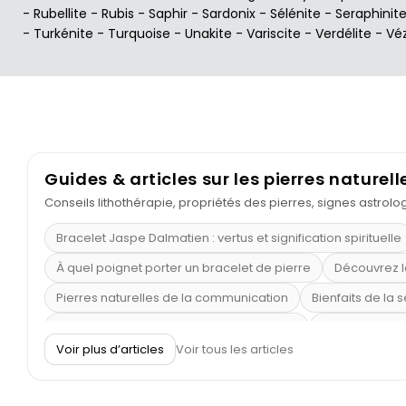
-
Rubellite
-
Rubis
-
Saphir
-
Sardonix
-
Sélénite
-
Seraphinit
-
Turkénite
-
Turquoise
-
Unakite
-
Variscite
-
Verdélite
-
Vé
Guides & articles sur les pierres naturell
Conseils lithothérapie, propriétés des pierres, signes astrol
Bracelet Jaspe Dalmatien : vertus et signification spirituelle
À quel poignet porter un bracelet de pierre
Découvrez l
Pierres naturelles de la communication
Bienfaits de la 
Obsidienne dorée : vertus et signification
11 pierres se
Voir plus d’articles
Voir tous les articles
Pierre de lave : propriétés et bienfaits
Cornaline : prop
Shungite : purification et protection
Bagues en labradori