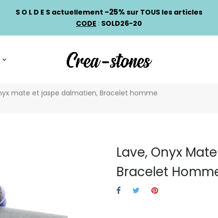
-25%
S O L D E S actuellement
sur TOUS les articles
CODE
:
SOLD26-20
nyx mate et jaspe dalmatien, Bracelet homme
Lave, Onyx Mate
Bracelet Homm