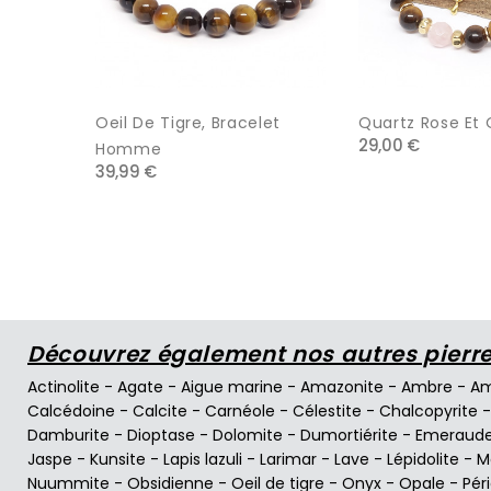
Oeil De Tigre, Bracelet
Quartz Rose Et O
29,00 €
Homme
39,99 €
Découvrez également nos autres pierres
Actinolite
-
Agate
-
Aigue marine
-
Amazonite
-
Ambre
-
Am
Calcédoine
-
Calcite
-
Carnéole
-
Célestite
-
Chalcopyrite
Damburite
-
Dioptase
-
Dolomite
-
Dumortiérite
-
Emeraud
Jaspe
-
Kunsite
-
Lapis lazuli
-
Larimar
-
Lave
-
Lépidolite
-
M
Nuummite
-
Obsidienne
-
Oeil de tigre
-
Onyx
-
Opale
-
Pér