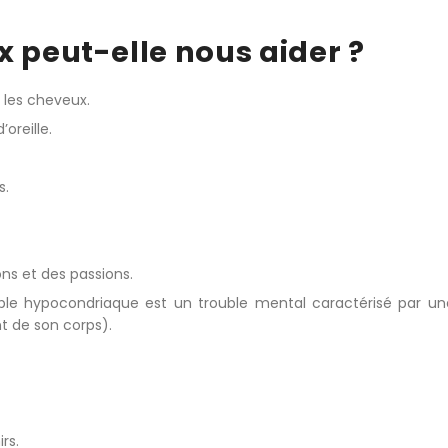
yx peut-elle nous aider ?
, les cheveux.
oreille.
s.
ons et des passions.
uble hypocondriaque est un trouble mental caractérisé par u
t de son corps).
rs.