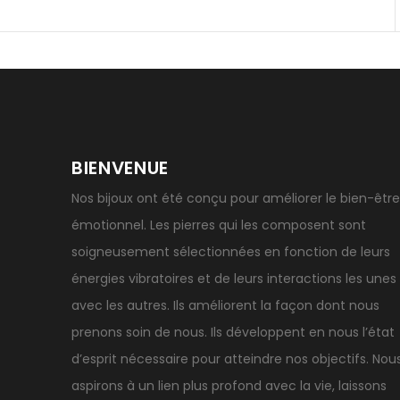
BIENVENUE
Nos bijoux ont été conçu pour améliorer le bien-être
émotionnel. Les pierres qui les composent sont
soigneusement sélectionnées en fonction de leurs
énergies vibratoires et de leurs interactions les unes
avec les autres. Ils améliorent la façon dont nous
prenons soin de nous. Ils développent en nous l’état
d’esprit nécessaire pour atteindre nos objectifs. Nou
aspirons à un lien plus profond avec la vie, laissons