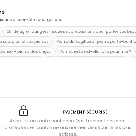
es
ogiques et bien-être énergétique.
Œil de tigre : dangers, risques et précautions pour porter vos bijo
e scorpion et ses pierres
Pierre du Sagittaire : pierre porte-bonh
sélénite – pierre des anges
L’améthyste est-elle faite pour moi ?
mi-précieuses bleues
Véritable citrine naturelle non chauffée
Où
riétés magiques
Capricorne : quelles pierres choisir
Quartz ros
te argent 925
Tourmaline noire : danger et vertus
Lapis lazuli 
et anxiété
Pierres pour la confiance en soi
Pierres pour attirer 
Labradorite : pouvoirs et effets
Pierres de naissance par mois
ction
Associer l’œil de tigre
Porter plusieurs bracelets de pier
PAIEMENT SÉCURISÉ
Achetez en toute confiance. Vos transactions sont
x gérer ses émotions
Pierres pour l’automne
Bijoux de médita
protégées et conforme aux normes de sécurité les plus
hyste géante
Pierres naturelles contre le stress
Qu’est-ce q
strictes.