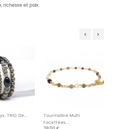
, richesse et paix.
‹
›
yx, TRIO De...
Tourmaline Multi
Jade (n
32,00 €
Facettées,...
28,00 €