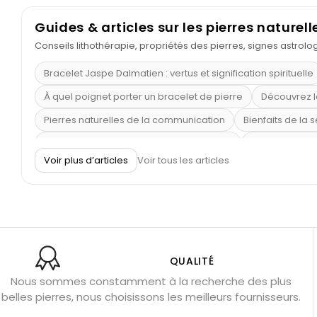
Guides & articles sur les pierres naturell
Conseils lithothérapie, propriétés des pierres, signes astrol
Bracelet Jaspe Dalmatien : vertus et signification spirituelle
À quel poignet porter un bracelet de pierre
Découvrez l
Pierres naturelles de la communication
Bienfaits de la 
Obsidienne dorée : vertus et signification
11 pierres se
Voir plus d’articles
Voir tous les articles
Pierre de lave : propriétés et bienfaits
Cornaline : prop
Shungite : purification et protection
Bagues en labradori
Aigue-marine : propriétés et couleurs
Pierres de souci 
Bracelets anti-stress en pierre
Pierre de lune : bienfaits
Obsidienne noire : danger ?
Guide des pierres de prote
QUALITÉ
Nous sommes constamment à la recherche des plus
Pierres pour les examens
Pierres anti-déprime
Mieu
belles pierres, nous choisissons les meilleurs fournisseurs.
Porter l’œil de tigre
Ouvrir les chakras
Géode d’amét