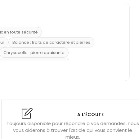
ux en toute sécurité
eur
Balance : traits de caractère et pierres
Chrysocolle : pierre apaisante
 placer la citrine dans la maison
e : douceur et apaisement
: propriétés et précautions
Citrine : propriétés magiques
l’amour
Dormir avec l’œil de tigre ?
Dormir avec des pierres
res
Fluorite : pierre la plus colorée
A L'ÉCOUTE
Toujours disponible pour répondre à vos demandes, nous
tion
Bracelets de perles pour homme
vous aiderons à trouver l'article qui vous convient le
u’une gemme ?
Signification des pierres de naissance
mieux.