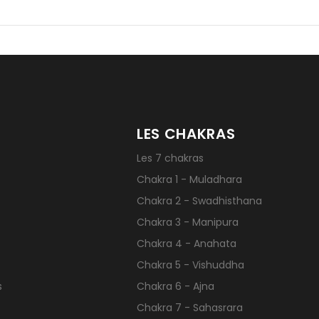
LES CHAKRAS
Les 7 chakras
Chakra 1 - Muladhara
Chakra 2 - Swadhisthana
Chakra 3 - Manipura
Chakra 4 - Anahata
Chakra 5 - Vishuddha
s
Chakra 6 - Ajna
Chakra 7 - Sahasrara