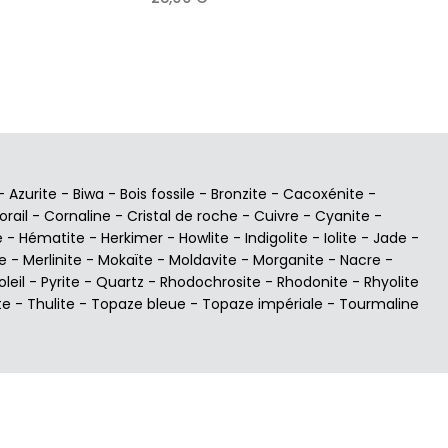
-
Azurite
-
Biwa
-
Bois fossile
-
Bronzite
-
Cacoxénite
-
orail
-
Cornaline
-
Cristal de roche
-
Cuivre
-
Cyanite
-
e
-
Hématite
-
Herkimer
-
Howlite
-
Indigolite
-
Iolite
-
Jade
-
e
-
Merlinite
-
Mokaïte
-
Moldavite
-
Morganite
-
Nacre
-
oleil
-
Pyrite
-
Quartz
-
Rhodochrosite
-
Rhodonite
-
Rhyolite
te
-
Thulite
-
Topaze bleue
-
Topaze impériale
-
Tourmaline