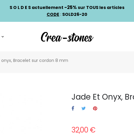
-25%
S O L D E S actuellement
sur TOUS les articles
CODE
:
SOLD26-20
 onyx, Bracelet sur cordon 8 mm
Jade Et Onyx, B
32,00 €