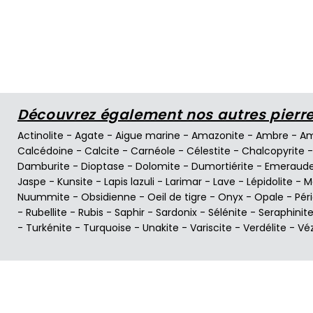
Découvrez également nos autres pierres
Actinolite
-
Agate
-
Aigue marine
-
Amazonite
-
Ambre
-
Am
Calcédoine
-
Calcite
-
Carnéole
-
Célestite
-
Chalcopyrite
Damburite
-
Dioptase
-
Dolomite
-
Dumortiérite
-
Emeraud
Jaspe
-
Kunsite
-
Lapis lazuli
-
Larimar
-
Lave
-
Lépidolite
-
M
Nuummite
-
Obsidienne
-
Oeil de tigre
-
Onyx
-
Opale
-
Pér
-
Rubellite
-
Rubis
-
Saphir
-
Sardonix
-
Sélénite
-
Seraphinit
-
Turkénite
-
Turquoise
-
Unakite
-
Variscite
-
Verdélite
-
Vé