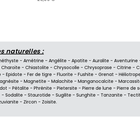
 naturelles :
éthyste
-
Amétrine
-
Angélite
-
Apatite
-
Auralite
-
Aventurine
-
Charoïte
-
Chiastolite
-
Chrysocolle
-
Chrysoprase
-
Citrine
-
C
e
-
Epidote
-
Fer de tigre
-
Fluorite
-
Fushite
-
Grenat
-
Héliotrop
agnésite
-
Magnetite
-
Malachite
-
Manganocalcite
-
Marcassit
idot
-
Pétalite
-
Phrénite
-
Pietersite
-
Pierre de lune
-
Pierre de s
e
-
Sodalite
-
Staurotide
-
Sugilite
-
Sunghite
-
Tanzanite
-
Tecti
zuvianite
-
Zircon
-
Zoisite
.