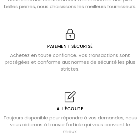
Chrysocolle : pierre apaisante
belles pierres, nous choisissons les meilleurs fournisseurs.
Obsidienne dorée : vertus et signification
11 pierres semi-précieuses bleues
Véritable citrine naturelle non chauffée
Où placer la citrine dans la maison
PAIEMENT SÉCURISÉ
Pierre de lave : propriétés et bienfaits
Achetez en toute confiance. Vos transactions sont
protégées et conforme aux normes de sécurité les plus
Cornaline : propriétés magiques
strictes.
Capricorne : quelles pierres choisir
Quartz rose : douceur et apaisement
Shungite : purification et protection
Bagues en labradorite argent 925
A L'ÉCOUTE
Tourmaline noire : danger et vertus
Toujours disponible pour répondre à vos demandes, nous
Lapis lazuli : propriétés et précautions
vous aiderons à trouver l'article qui vous convient le
mieux.
Citrine : propriétés magiques