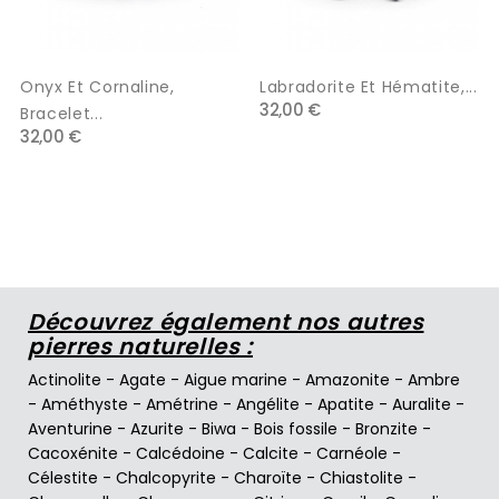
Onyx Et Cornaline,
Labradorite Et Hématite,...
32,00 €
Bracelet...
32,00 €
Découvrez également nos autres
pierres naturelles :
Actinolite
-
Agate
-
Aigue marine
-
Amazonite
-
Ambre
-
Améthyste
-
Amétrine
-
Angélite
-
Apatite
-
Auralite
-
Aventurine
-
Azurite
-
Biwa
-
Bois fossile
-
Bronzite
-
Cacoxénite
-
Calcédoine
-
Calcite
-
Carnéole
-
Célestite
-
Chalcopyrite
-
Charoïte
-
Chiastolite
-