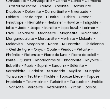
Chrysocolle
-
Chrysoprase
-
Citrine
-
Corail
-
Cornaline
-
Cristal de roche
-
Cuivre
-
Cyanite
-
Damburite
-
Dioptase
-
Dolomite
-
Dumortiérite
-
Emeraude
-
Epidote
-
Fer de tigre
-
Fluorite
-
Fushite
-
Grenat
-
Héliotrope
-
Hématite
-
Herkimer
-
Howlite
-
Indigolite
-
Iolite
-
Jade
-
Jaspe
-
Kunsite
-
Lapis lazuli
-
Larimar
-
Lave
-
Lépidolite
-
Magnésite
-
Magnetite
-
Malachite
-
Manganocalcite
-
Marcassite
-
Merlinite
-
Mokaïte
-
Moldavite
-
Morganite
-
Nacre
-
Nuummite
-
Obsidienne
-
Oeil de tigre
-
Onyx
-
Opale
-
Péridot
-
Pétalite
-
Phrénite
-
Pietersite
-
Pierre de lune
-
Pierre de soleil
-
Pyrite
-
Quartz
-
Rhodochrosite
-
Rhodonite
-
Rhyolite
-
Rubellite
-
Rubis
-
Saphir
-
Sardonix
-
Sélénite
-
Seraphinite
-
Sodalite
-
Staurotide
-
Sugilite
-
Sunghite
-
Tanzanite
-
Tectite
-
Thulite
-
Topaze bleue
-
Topaze
impériale
-
Tourmaline
-
Turkénite
-
Turquoise
-
Unakite
-
Variscite
-
Verdélite
-
Vézuvianite
-
Zircon
-
Zoisite
.