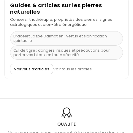
Guides & articles sur les pierres
naturelles
Conseils lithothérapie, propriétés des pierres, signes
astrologiques et bien-être énergétique.
Bracelet Jaspe Dalmatien : vertus et signification
spirituelle
Œil de tigre : dangers, risques et précautions pour
porter vos bijoux en toute sécurité
À quel poignet porter un bracelet de pierre
Voir plus d’articles
Voir tous les articles
Découvrez le scorpion et ses pierres
Pierre du Sagittaire : pierre porte-bonheur
Balance : traits de caractère et pierres
Pierres naturelles de la communication
Bienfaits de la sélénite – pierre des anges
L’améthyste est-elle faite pour moi ?
QUALITÉ
Nous sommes constamment à la recherche des plus